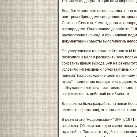
техническая документация по модернизац
Доработки комплексов непосредственно во
они тремя бригадами специалистов пром
Соколов, Сеньков, Камалтдинов и военпре
военпредами. Подлежащие доработке СНР 
расположения бригад, а при наличии подм
документации) работы выполнялись непос
По утверждению генерал-лейтенанта М.И.
позволили в целом расширить зону пораже
сократить время выхода ЗРК на режим гот
условиях интенсивных помех (активных и п
приема" (сопровождение цели по сигналу п
пуска" – включение передатчика радиоком
заблуждение летчика – заставляло выпол
эффективность действий по объектам.
Для ракеты была разработана новая боев
элементов (осколков), что повысило веро
В результате "модернизации" ЗРК, с 1971
возросла. Об этом наглядно свидетельству
года войны. Так, за этот год было провед