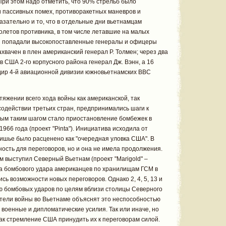
 При этом надо отметить, что 90% стрельб было
и пассивных помех, противоракетных маневров и
зательно и то, что в отдельные дни вьетнамцам
толетов противника, в том числе летавшие на малых
лен попадали высокопоставленные генералы и офицеры
ахвачен в плен американский генерал Р. Толмен; через два
 США 2-го корпусного района генерал Дж. Вэнн, а 16
ндир 4-й авиационной дивизии южновьетнамских ВВС
тяжении всего хода войны как американской, так
содействии третьих стран, предпринимались шаги к
ым таким шагом стало приостановление бомбежек в
1966 года (проект "Pinta"). Инициатива исходила от
ишье было расценено как "очередная уловка США". В
ность для переговоров, но и она не имела продолжения.
 выступил Северный Вьетнам (проект "Marigold" –
-за бомбового удара американцев по хранилищам ГСМ в
сь возможности новых переговоров. Однако 2, 4, 5, 13 и
 бомбовых ударов по целям вблизи столицы Северного
тели войны во Вьетнаме объяснят это неспособностью
оенные и дипломатические усилия. Так или иначе, но
к стремление США принудить их к переговорам силой.