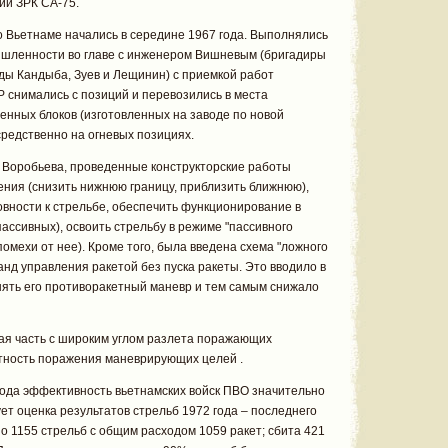
ии ЗРК СА-75.
 Вьетнаме начались в середине 1967 года. Выполнялись
ышленности во главе с инженером Вишневым (бригадиры
ды Кандыба, Зуев и Лещинин) с приемкой работ
снимались с позиций и перевозились в места
енных блоков (изготовленных на заводе по новой
редственно на огневых позициях.
 Воробьева, проведенные конструкторские работы
ния (снизить нижнюю границу, приблизить ближнюю),
овности к стрельбе, обеспечить функционирование в
ассивных), освоить стрельбу в режиме "пассивного
омехи от нее). Кроме того, была введена схема "ложного
анд управления ракетой без пуска ракеты. Это вводило в
нять его противоракетный маневр и тем самым снижало
ая часть с широким углом разлета поражающих
ятность поражения маневрирующих целей .
 года эффективность вьетнамских войск ПВО значительно
ет оценка результатов стрельб 1972 года – последнего
ено 1155 стрельб с общим расходом 1059 ракет; сбита 421