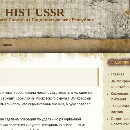
HIST USSR
юза Советских Социалистических Республик
улярное
Содержа
Главная
За что сра
советские 
 литературой, лежала левая рука с золотым кольцом на
Космонавт
 сержант Кобылко из Московского округа ПВО, который
Империи
 выяснилось, что сержант Кобылко жив, а руку потерял
Тайны сове
оружия
Секретные
ыла сделана операция по удалению разорванной
Советского
рания советских хирургов, специально вызванных из