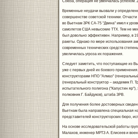
Союза, операция не увенчалась успехом. 
Временные неудачи вызвали у определенно
совершенстве советской техники. Отчасти
во Вьетнам ЗРК СА-75 "Двина" имел к уров
самолетов США невысокие ТТХ. Тем не мен
был довольно эффективен. Например, в 19
ракеты. Однако по мере использования а
современных технических средств степень
увеличилась угроза их поражения.
Следует заметить, что поступающие из В
уже с первых дней их боевого применения
конструкторами НПО "Алмаз" (генеральный
(генеральный конструктор – академик П. Т
испытательного полигона ("Капустин яр"),
полковник Г. Байдуков), штаба ЗРВ.
Для получения более достоверных сведений
Вьетнам была направлена специальная на
представителей конструкторских бюро, исп
На основе исследовательской работы груп
Малахов, инженер МРТЗ А. Елисеев и вое