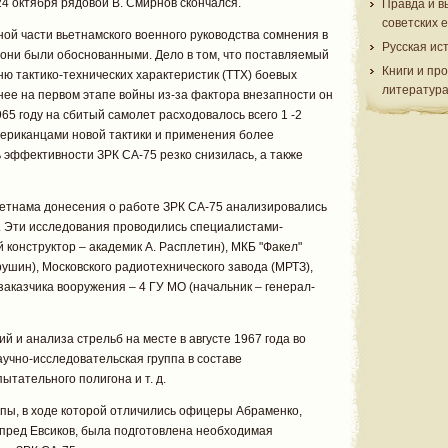
24 октября рядовой В. Смирнов скончался.
Правда и в
советских 
й части вьетнамского военного руководства сомнения в
Русская ис
 они были обоснованными. Дело в том, что поставляемый
Книги и пр
ню тактико-технических характеристик (ТТХ) боевых
литератур
ее на первом этапе войны из-за фактора внезапности он
65 году на сбитый самолет расходовалось всего 1 -2
мериканцами новой тактики и применения более
 эффективности ЗРК СА-75 резко снизилась, а также
ьетнама донесения о работе ЗРК СА-75 анализировались
. Эти исследования проводились специалистами-
 конструктор – академик А. Расплетин), МКБ "Факел"
рушин), Московского радиотехнического завода (МРТЗ),
 заказчика вооружения – 4 ГУ МО (начальник – генерал-
 и анализа стрельб на месте в августе 1967 года во
учно-исследовательская группа в составе
ытательного полигона и т. д.
пы, в ходе которой отличились офицеры Абраменко,
нпред Евсиков, была подготовлена необходимая