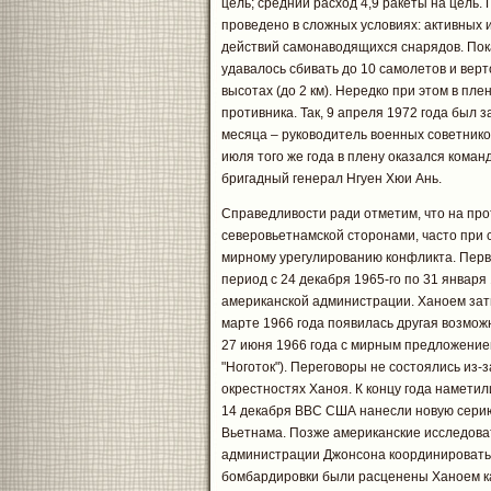
цель; средний расход 4,9 ракеты на цель.
проведено в сложных условиях: активных 
действий самонаводящихся снарядов. Пока
удавалось сбивать до 10 самолетов и вер
высотах (до 2 км). Нередко при этом в п
противника. Так, 9 апреля 1972 года был з
месяца – руководитель военных советников
июля того же года в плену оказался кома
бригадный генерал Нгуен Хюи Ань.
Справедливости ради отметим, что на про
северовьетнамской сторонами, часто при 
мирному урегулированию конфликта. Перв
период с 24 декабря 1965-го по 31 января 
американской администрации. Ханоем зат
марте 1966 года появилась другая возмож
27 июня 1966 года с мирным предложением
"Ноготок"). Переговоры не состоялись из
окрестностях Ханоя. К концу года наметили
14 декабря ВВС США нанесли новую серию
Вьетнама. Позже американские исследова
администрации Джонсона координировать в
бомбардировки были расценены Ханоем ка