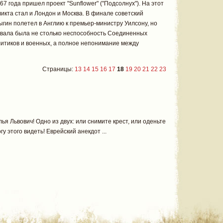
67 года пришел проект "Sunflower" ("Подсолнух"). На этот
икта стал и Лондон и Москва. В финале советский
гин полетел в Англию к премьер-министру Уилсону, но
овала была не столько неспособность Соединенных
литиков и военных, а полное непонимание между
Страницы:
13
14
15
16
17
18
19
20
21
22
23
лья Львович! Одно из двух: или снимите крест, или оденьте
гу этого видеть! Еврейский анекдот ...