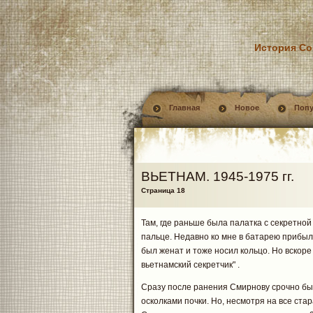
История Со
Главная
Новое
Поп
ВЬЕТНАМ. 1945-1975 гг.
Страница 18
Там, где раньше была палатка с секретной
пальце. Недавно ко мне в батарею прибыл
был женат и тоже носил кольцо. Но вскоре
вьетнамский секретчик" .
Сразу после ранения Смирнову срочно б
осколками почки. Но, несмотря на все ста