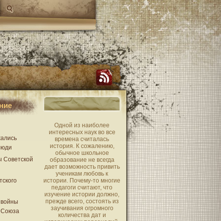
ние
Одной из наиболее
интересных наук во все
жались
времена считалась
история. К сожалению,
люди
обычное школьное
ы Советской
образование не всегда
дает возможность привить
ученикам любовь к
тского
истории. Почему-то многие
педагоги считают, что
изучение истории должно,
прежде всего, состоять из
 войны
заучивания огромного
 Союза
количества дат и