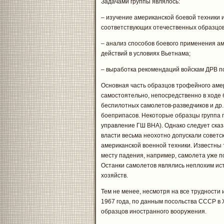
Задачами группы являлось:
– изучение американской боевой техники 
соответствующих отечественных образцов
– анализ способов боевого применения а
действий в условиях Вьетнама;
– выработка рекомендаций войскам ДРВ п
Основная часть образцов трофейного аме
самостоятельно, непосредственно в ходе 
беспилотных самолетов-разведчиков и др.,
боеприпасов. Некоторые образцы группа 
управление ГШ ВНА). Однако следует сказа
власти весьма неохотно допускали совет
американской военной техники. Известны 
месту падения, например, самолета уже п
Останки самолетов являлись неплохим ис
хозяйств.
Тем не менее, несмотря на все трудности и
1967 года, по данным посольства СССР в
образцов иностранного вооружения.