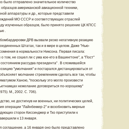
юз было отправлено значительное количество
образцов американской авиационной техники,
ной аппаратуры и др., которые представили
реждений МО СССР и соответствующих отраслей
яду изученных образцов, было принято решение ЦК КПСС
ью .
бомбардировки ДРВ вызвали резко негативную реакцию
оединенных Штатах, так и в мире в целом. Даже "Нью-
 сомнения в нормальности Никсона. Первая писала:
 том, не сошел ли с ума кое-кто в Вашингтоне", а "Пост"
 состоянием рассудка президента" . В сложившейся
позицию "умолчания" и постарался дистанцироваться от
объясняет молчание стремлением сделать все так, чтобы
матумом Ханою, "поскольку это могло произвести
вьетнамцах нежелание договориться по-хорошему"
75). М., 2002. С. 706).
дство, не достигнув ни военных, ни политических целей,
ия операции "Лайнбеккер-2" и возобновить мирные
дующих сторон Киссинджер и Тхо приступили к
авершили к 13 января.
л соглашение, а 16 января оно было представлено