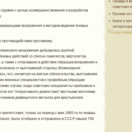
Правда и в
советских 
и оружия с целью усовершенствования и разработки
Русская ис
;
Книги и пр
мериканцами вооружения и методов ведения боевых
литератур
о противодействию противнику .
риканского вооружения добывалась группой
боевых действий со сбитых самолетов, вертолетов,
 а также с отказавших в действии образцов вооружения и
получала от вьетнамской стороны (Инженерное
ть, что, несмотря на взятые обязательства, вьетнамские
ских военных специалистов к трофейным образцам
также случаи, когда советские специалисты прибывали к
осле его "оперативного демонтажа" местными жителями.
точником дефицитного металла для крестьянских
 препятствия, только за период с мая 1965-го по январь
 Ханое, было отобрано и отправлено в СССР свыше 700