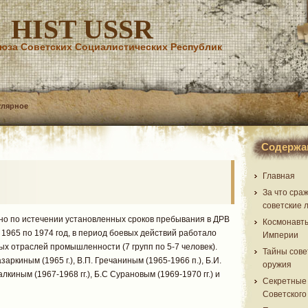
HIST USSR
юза Советских Социалистических Республик
улярное
Содержа
Главная
За что сра
советские 
но по истечении установленных сроков пребывания в ДРВ
Космонавт
с 1965 по 1974 год, в период боевых действий работало
Империи
ых отраслей промышленности (7 групп по 5-7 человек).
Тайны сове
ркиным (1965 г.), В.П. Гречаниным (1965-1966 п.), Б.И.
оружия
лкиным (1967-1968 гг.), Б.С Сурановым (1969-1970 гг.) и
Секретные
Советского