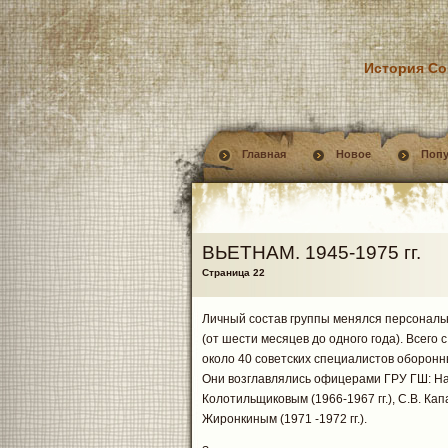
История Со
Главная
Новое
Поп
ВЬЕТНАМ. 1945-1975 гг.
Страница 22
Личный состав группы менялся персональ
(от шести месяцев до одного года). Всего 
около 40 советских специалистов оборонн
Они возглавлялись офицерами ГРУ ГШ: Наза
Колотильщиковым (1966-1967 гг.), С.В. Капа
Жиронкиным (1971 -1972 гг.).