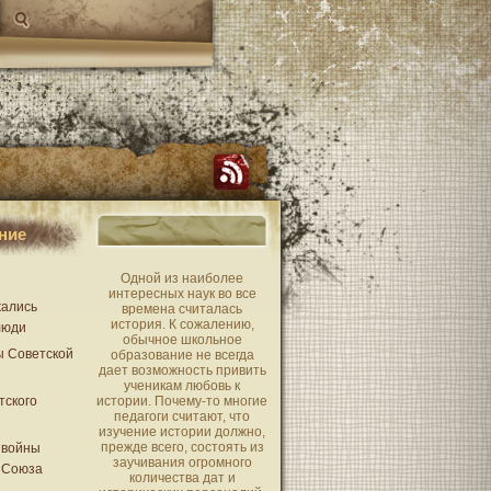
ние
Одной из наиболее
интересных наук во все
жались
времена считалась
история. К сожалению,
люди
обычное школьное
ы Советской
образование не всегда
дает возможность привить
ученикам любовь к
тского
истории. Почему-то многие
педагоги считают, что
изучение истории должно,
прежде всего, состоять из
 войны
заучивания огромного
 Союза
количества дат и