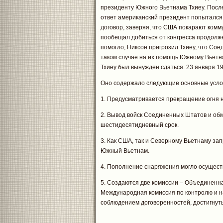
президенту Южного Вьетнама Тхиеу. После
ответ американский президент попытался
договор, заверяя, что США покарают комму
пообещал добиться от конгресса продолж
помогло, Никсон пригрозил Тхиеу, что Со
таком случае на их помощь Южному Вьетн
Тхиеу был вынужден сдаться. 23 января 
Оно содержало следующие основные усло
1. Предусматривается прекращение огня н
2. Вывод войск Соединенных Штатов и о
шестидесятидневный срок.
3. Как США, так и Северному Вьетнаму за
Южный Вьетнам.
4. Пополнение снаряжения могло осуществ
5. Создаются две комиссии – Объединенн
Международная комиссия по контролю и на
соблюдением договоренностей, достигнуты