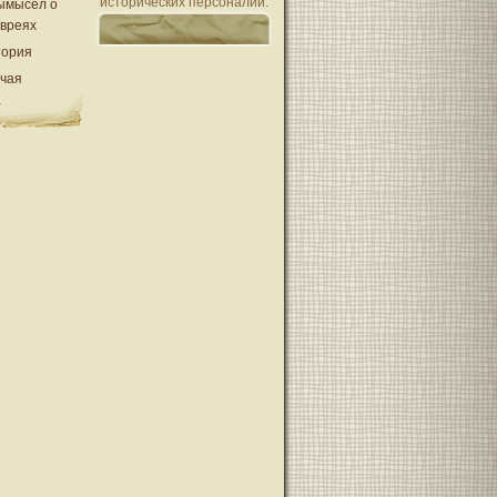
исторических персоналий.
ымысел о
евреях
тория
очая
а