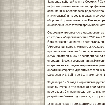
За период действий групп в Советский Со
информационных материалов, трофейных 
авиационных боеприпасов, радиоэлектрон
значительный интерес для различных уч
оборонной промышленности. Позже, по р
об освоении их советской промышленност
Очередные американские массированные 
со стороны общественности и СМИ как в С
Йорк таймс" и "Вашингтон пост" выразили
"Американцы должны открыто высказаться о
призвала американцев "поинтересоваться
ситуации американский президент занял 
операции. В своих воспоминаниях Никсон 
операция не выглядела откровенным ульти
обратный эффект и укрепить в северных 
(Дэвидсон Ф.Б. Война во Вьетнаме (1946- 19
30 декабря 1972 года американское руково
было вынуждено отказаться от продолжен
переговоры. 9 января представители враж
разработке базового документа, которую з
15 января Никсон предварительно одобри