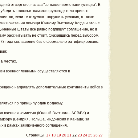
дний отверг его, назвав "соглашением о капитуляции". В
 убедить южновьетнамского руководителя принять
нистов, если те вздумают нарушить условия, а также
ения оказания помощи Южному Вьетнаму. Когда и это не
единенные Штаты все равно подпишут соглашение, но в
аму рассчитывать не стоит. Оказавшись перед выбором,
1973 года соглашение было формально ратифицировано.
вия:
а местах.
бмен военнопленными осуществляются в
прещено направлять дополнительные контингенты войск в
ляться по принципу один к одному.
ая военная комиссия (Южный Вьетнам – АСВ/ВК) и
дзору (Венгрия, Польша, Индонезия и Канада) за
х в рамках заключенного соглашения.
Страницы:
17
18
19
20
21
22
23
24
25
26
27