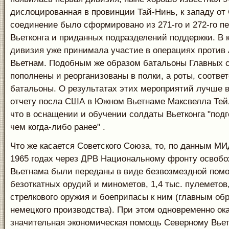
дислоцированная в провинции Тай-Нинь, к западу от 
соединение было сформировано из 271-го и 272-го п
Вьетконга и приданных подразделений поддержки. В к
дивизия уже принимала участие в операциях против
Вьетнам. Подобным же образом батальоны Главных с
пополнены и реорганизованы в полки, а роты, соответ
батальоны. О результатах этих мероприятий лучше в
отчету посла США в Южном Вьетнаме Максвелла Тей
что в оснащении и обучении солдаты Вьетконга "под
чем когда-либо ранее" .
Что же касается Советского Союза, то, по данным МИ
1965 годах через ДРВ Национальному фронту освоб
Вьетнама были переданы в виде безвозмездной пом
безоткатных орудий и минометов, 1,4 тыс. пулеметов,
стрелкового оружия и боеприпасы к ним (главным об
немецкого производства). При этом одновременно ок
значительная экономическая помощь Северному Вьет