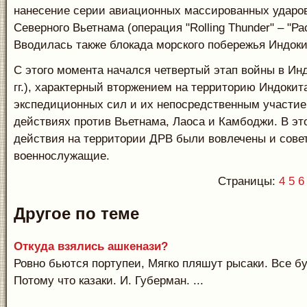
нанесение серии авиационных массированных ударов
Северного Вьетнама (операция "Rolling Thunder" – "Ра
Вводилась также блокада морского побережья Индоки
С этого момента начался четвертый этап войны в Инд
гг.), характерный вторжением на территорию Индокит
экспедиционных сил и их непосредственным участие
действиях против Вьетнама, Лаоса и Камбоджи. В эт
действия на территории ДРВ были вовлечены и сове
военнослужащие.
Страницы:
4
5
6
Другое по теме
Откуда взялись ашкенази?
Ровно бьются портупеи, Мягко пляшут рысаки. Все б
Потому что казаки. И. Губерман. ...