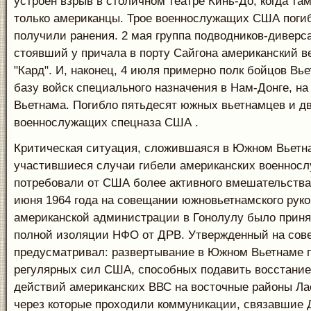
устроен взрыв в столичном театре Кинь-До, когда та
только американцы. Трое военнослужащих США погиб
получили ранения. 2 мая группа подводников-диверс
стоявший у причала в порту Сайгона американский в
"Кард". И, наконец, 4 июля примерно полк бойцов Вье
базу войск специального назначения в Нам-Донге, н
Вьетнама. Погибло пятьдесят южных вьетнамцев и д
военнослужащих спецназа США .
Критическая ситуация, сложившаяся в Южном Вьетна
участившиеся случаи гибели американских военнос
потребовали от США более активного вмешательства.
июня 1964 года на совещании южновьетнамского руко
американской администрации в Гонолулу было приня
полной изоляции НФО от ДРВ. Утвержденный на сов
предусматривал: развертывание в Южном Вьетнаме 
регулярных сил США, способных подавить восстание
действий американских ВВС на восточные районы Ла
через которые проходили коммуникации, связавшие 