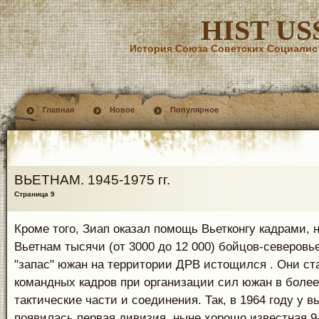
HIST US
История Союза Советских Социалис
Главная
Новое
Популярное
ВЬЕТНАМ. 1945-1975 гг.
Страница 9
Кроме того, Зиап оказал помощь Вьетконгу кадрами,
Вьетнам тысячи (от 3000 до 12 000) бойцов-северовь
"запас" южан на территории ДРВ истощился . Они ст
командных кадров при организации сил южан в более
тактические части и соединения. Так, в 1964 году у в
появилась первая дивизия, ныне хорошо известная 9