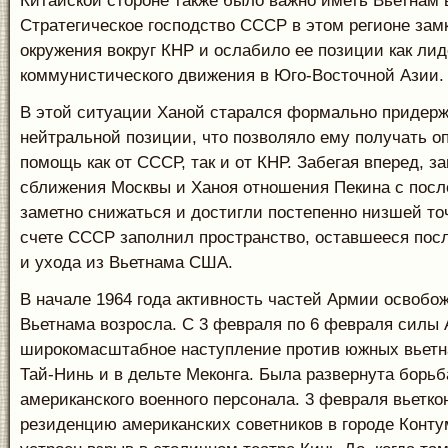
Китайской стороне также было важно иметь Вьетнам 
Стратегическое господство СССР в этом регионе зам
окружения вокруг КНР и ослабило ее позиции как ли
коммунистического движения в Юго-Восточной Азии.
В этой ситуации Ханой старался формально придер
нейтральной позиции, что позволяло ему получать о
помощь как от СССР, так и от КНР. Забегая вперед, з
сближения Москвы и Ханоя отношения Пекина с пос
заметно снижаться и достигли постепенно низшей то
счете СССР заполнил пространство, оставшееся пос
и ухода из Вьетнама США.
В начале 1964 года активность частей Армии освоб
Вьетнама возросла. С 3 февраля по 6 февраля сил
широкомасштабное наступление против южных вьетн
Тай-Нинь и в дельте Меконга. Была развернута борьб
американского военного персонала. 3 февраля вьетко
резиденцию американских советников в городе Конту