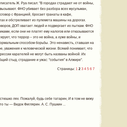
писатель Ж. Руа писал: "В городах страдают не от войны,
 вызывают. ФНО убивает без разбора всех мусульман,
сговор с Францией, бросает гранаты в кафе,
ах и обстреливает из пулемета машины на дорогах.
оворов, ДОП хватает людей и подвергает их пыткам. ФНО
иками, если они не платят ему налогов или отказываются
ирует, что террор – это не война, а хуже войны, и
нормальным способом борьбы. Это ненависть, ставшая на
е, уважения к человеческой жизни. Всякий понимает, что
рессии карателей не могут быть названы войной. Их
щий стыд, страдание и ужас: "события" в Алжире".
Страницы:
1
2
3
4
5
6
7
остюшко лях. Пожалуй, будь себе татарин, И в том не вижу
то ты — Видок Фиглярин. А. С. Пушкин ...