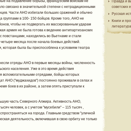
ые на подавление борьбы, французским войскам не
Правда и в
ыло связано в значительной степени с нетрадиционными
советских 
нцев. Части АНО избегали больших сражений и обычно
Русская ис
а группами в 100- 150 бойцов. Кроме того, АНО не
Книги и пр
онов, чтобы не подвергать их массированным ударам
литератур
кая армия не была готова к ведению антипартизанских
 с повстанцами, находились во Вьетнаме и стали
 четыре месяца после начала боевых действий.
и, которая была бы приспособлена к условиям театра
несли отряды АНО в первые месяцы войны, численность
ьского населения. Уже в это время действия
я вспомогательными отрядами, бойцы которых
лдат АНО ("муджахидов") постоянно проживали в селах и
емя боев в их районе, а затем опять приступали к
льшую часть Северного Алжира. Активность АНО,
сяч человек, а с учетом "мусебили" – 115 тысяч ,
аспространяться на города. Главным средством "уличной
еская деятельность, включившая в свою орбиту не только