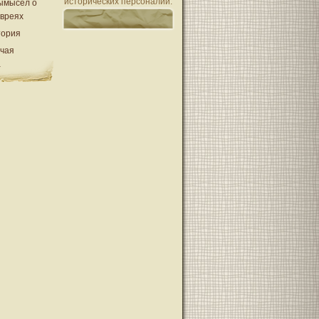
исторических персоналий.
ымысел о
евреях
тория
очая
а