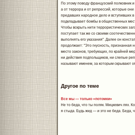
По этому поводу французский полковник и 
а от террора и от репрессий, которые они
предавших народное дело и вступивших в 
подкладывает бомбы в общественных мест
Чтобы вскрыть нити террористических заг
поступает так же со своими соотечественн
выполнять его указания". Далее он констат
продолжает: "Это гнусность, признанная 
место законов, требующих, по крайней мер
ни действия подпольщиков, ни слепые реп
называют именем, за которым скрывают об
Другое по теме
Все мы — только «потомки»
Не то беда, что ты поляк. Мицкевич лях. К
я стыда. Будь жид — и это не беда. Беда, ч