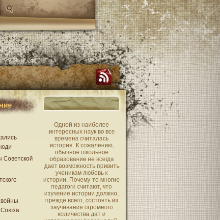
ние
Одной из наиболее
интересных наук во все
жались
времена считалась
история. К сожалению,
люди
обычное школьное
ы Советской
образование не всегда
дает возможность привить
ученикам любовь к
тского
истории. Почему-то многие
педагоги считают, что
изучение истории должно,
прежде всего, состоять из
 войны
заучивания огромного
 Союза
количества дат и