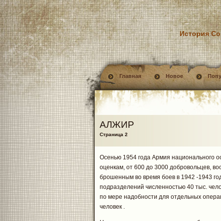
История Со
Главная
Новое
Поп
АЛЖИР
Страница 2
Осенью 1954 года Армия национального о
оценкам, от 600 до 3000 добровольцев, в
брошенным во время боев в 1942 -1943 го
подразделений численностью 40 тыс. чело
по мере надобности для отдельных операц
человек .