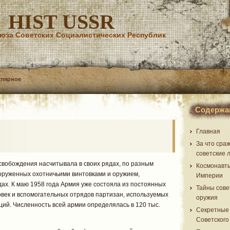
HIST USSR
юза Советских Социалистических Республик
улярное
Содержа
Главная
За что сра
советские 
свобождения насчитывала в своих рядах, по разным
Космонавт
ооруженных охотничьими винтовками и оружием,
Империи
дах. К маю 1958 года Армия уже состояла из постоянных
Тайны сове
век и вспомогательных отрядов партизан, используемых
оружия
ий. Численность всей армии определялась в 120 тыс.
Секретные
Советского