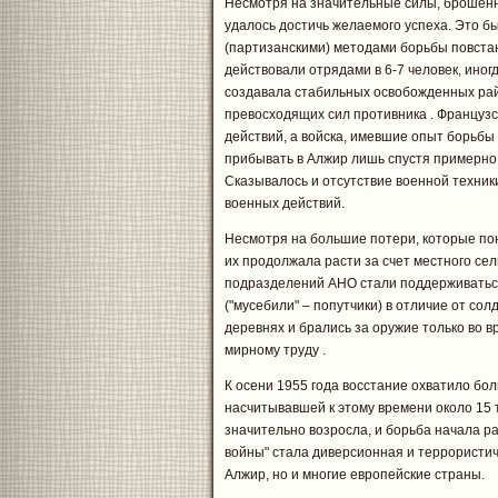
Несмотря на значительные силы, брошенн
удалось достичь желаемого успеха. Это б
(партизанскими) методами борьбы повста
действовали отрядами в 6-7 человек, иногд
создавала стабильных освобожденных рай
превосходящих сил противника . Французс
действий, а войска, имевшие опыт борьбы
прибывать в Алжир лишь спустя примерно
Сказывалось и отсутствие военной техник
военных действий.
Несмотря на большие потери, которые по
их продолжала расти за счет местного сел
подразделений АНО стали поддерживатьс
("мусебили" – попутчики) в отличие от со
деревнях и брались за оружие только во вр
мирному труду .
К осени 1955 года восстание охватило бо
насчитывавшей к этому времени около 15 ты
значительно возросла, и борьба начала р
войны" стала диверсионная и террористич
Алжир, но и многие европейские страны.