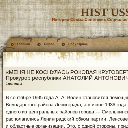
HIST US
История Союза Советских Социалис
Главная
Новое
Популярное
«МЕНЯ НЕ КОСНУЛАСЬ РОКОВАЯ КРУГОВЕР
Прокурор республики АНАТОЛИЙ АНТОНОВИ
Страница 2
В сентябре 1935 года А. А. Волин становится помощн
Володарского района Ленинграда, а в июне 1936 год
одного из центральных районов города — Смольнинск
располагались Ленинградский обком партии, Ленсовет
и областные организации. Это, с одной стороны, при