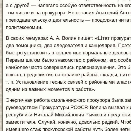
а с другой — налагало особую ответственность на ег
том числе и на прокурора. Не оставил Анатолий Ант
преподавательскую деятельность — продолжал читат
политэкономии.
В своих мемуарах А. А. Волин пишет: «Штат прокура
два помощника, два следователя и канцелярия. Поэт
быстро установить в коллективе нормальные деловы
Первым шагом было знакомство с районом, его особе
наиболее часто совершались правонарушения. Это 
вокзал, предприятия на окраине района, склады, пит
т. п. Установление тесных связей с районными влас
одним из важных моментов в работе».
Энергичная работа смольнинского прокурора была за
руководством Прокуратуры РСФСР. Волина вызвал к 
республики Николай Михайлович Рычков и предложил
заместителя. Случай, конечно, довольно редкий. Что
имевшего стаж прокурорской работы чуть более четы