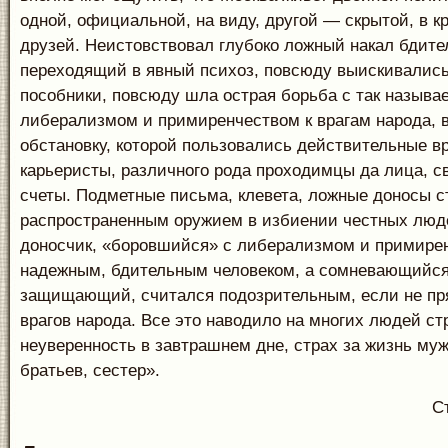
одной, официальной, на виду, другой — скрытой, в к
друзей. Неистовствовал глубоко ложный накал бдите
переходящий в явный психоз, повсюду выискивались
пособники, повсюду шла острая борьба с так назыв
либерализмом и примиренчеством к врагам народа, 
обстановку, которой пользовались действительные вр
карьеристы, различного рода проходимцы да лица, 
счеты. Подметные письма, клевета, ложные доносы с
распространенным оружием в избиении честных люд
доносчик, «боровшийся» с либерализмом и примире
надежным, бдительным человеком, а сомневающийся,
защищающий, считался подозрительным, если не п
врагов народа. Все это наводило на многих людей ст
неуверенность в завтрашнем дне, страх за жизнь муж
братьев, сестер».
С