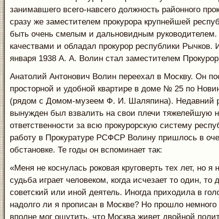
занимавшего всего-навсего должность районного прок
сразу же заместителем прокурора крупнейшей респу
быть очень смелым и дальновидным руководителем.
качествами и обладал прокурор республики Рычков. И
января 1938 А. А. Волин стал заместителем Прокуро
Анатолий Антонович Волин переехал в Москву. Он по
просторной и удобной квартире в доме № 25 по Нови
(рядом с Домом-музеем Ф. И. Шаляпина). Недавний 
вынужден был взвалить на свои плечи тяжелейшую 
ответственности за всю прокурорскую систему респу
работу в Прокуратуре РСФСР Волину пришлось в оче
обстановке. Те годы он вспоминает так:
«Меня не коснулась роковая круговерть тех лет, но я 
судьба играет человеком, когда исчезает то один, то
советский или иной деятель. Иногда приходила в гол
надолго ли я прописан в Москве? Но прошло немного
вполне мог ощутить, что Москва живет двойной пол