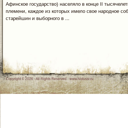
Афинское госу­дарство) населяло в конце II тысячелет
племени, каждое из которых имело свое народное соб
старейшин и выборного в ...
Copyright © 2026 - All Rights Reserved - www.histussr.ru