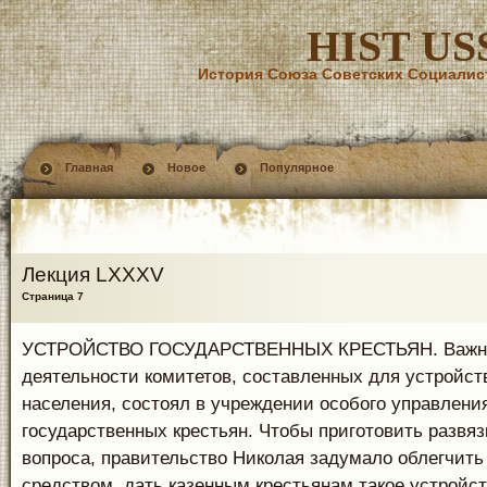
HIST US
История Союза Советских Социалис
Главная
Новое
Популярное
Лекция LXXXV
Страница 7
УСТРОЙСТВО ГОСУДАРСТВЕННЫХ КРЕСТЬЯН. Важне
деятельности комитетов, составленных для устройств
населения, состоял в учреждении особого управлени
государственных крестьян. Чтобы приготовить развяз
вопроса, правительство Николая задумало облегчить
средством, дать казенным крестьянам такое устройст