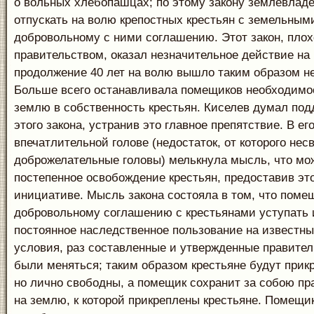
о вольных хлебопашцах; по этому закону землевлад
отпускать на волю крепостных крестьян с земельным
добровольному с ними соглашению. Этот закон, пло
правительством, оказал незначительное действие на 
продолжение 40 лет на волю вышло таким образом не
Больше всего останавливала помещиков необходимо
землю в собственность крестьян. Киселев думал по
этого закона, устранив это главное препятствие. В ег
впечатлительной голове (недостаток, от которого нес
доброжелательные головы) мелькнула мысль, что мо
постепенное освобождение крестьян, предоставив эт
инициативе. Мысль закона состояла в том, что поме
добровольному соглашению с крестьянами уступать 
постоянное наследственное пользование на известны
условия, раз составленные и утвержденные правите
были меняться; таким образом крестьяне будут прик
но лично свободны, а помещик сохранит за собою пр
на землю, к которой прикреплены крестьяне. Помещи