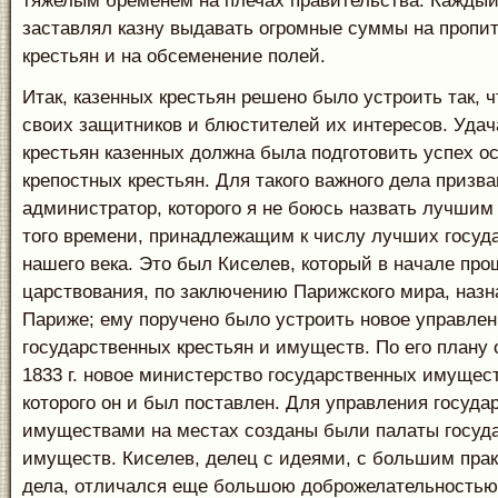
тяжелым бременем на плечах правительства. Кажды
заставлял казну выдавать огромные суммы на пропи
крестьян и на обсеменение полей.
Итак, казенных крестьян решено было устроить так, 
своих защитников и блюстителей их интересов. Удач
крестьян казенных должна была подготовить успех о
крепостных крестьян. Для такого важного дела призв
администратор, которого я не боюсь назвать лучши
того времени, принадлежащим к числу лучших госу
нашего века. Это был Киселев, который в начале пр
царствования, по заключению Парижского мира, назн
Париже; ему поручено было устроить новое управле
государственных крестьян и имуществ. По его плану 
1833 г. новое министерство государственных имущест
которого он и был поставлен. Для управления госуд
имуществами на местах созданы были палаты госуд
имуществ. Киселев, делец с идеями, с большим пра
дела, отличался еще большою доброжелательностью