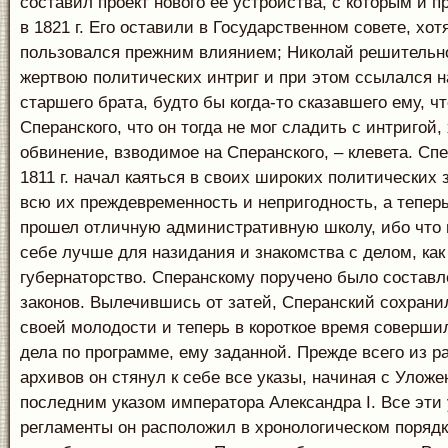
составил проект нового ее устройства, с которым и п
в 1821 г. Его оставили в Государственном совете, хот
пользовался прежним влиянием; Николай решительно
жертвою политических интриг и при этом ссылался н
старшего брата, будто бы когда-то сказавшего ему, чт
Сперанского, что он тогда не мог сладить с интригой, 
обвинение, взводимое на Сперанского, – клевета. Сп
1811 г. начал каяться в своих широких политических 
всю их преждевременность и непригодность, а теперь
прошел отличную административную школу, ибо что
себе лучше для назидания и знакомства с делом, как
губернаторство. Сперанскому поручено было составл
законов. Вылечившись от затей, Сперанский сохран
своей молодости и теперь в короткое время соверш
дела по программе, ему заданной. Прежде всего из р
архивов он стянул к себе все указы, начиная с Уложен
последним указом императора Александра I. Все эти 
регламенты он расположил в хронологическом порядк