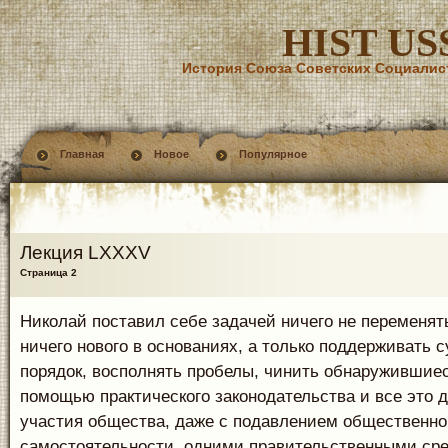
HIST US
История Союза Советских Социалис
Главная
Новое
Популярное
Лекция LXXXV
Страница 2
Николай поставил себе задачей ничего не переменять
ничего нового в основаниях, а только поддерживать
порядок, восполнять пробелы, чинить обнаружившиес
помощью практического законодательства и все это д
участия общества, даже с подавлением общественн
самостоятельности, одними правительственными сре