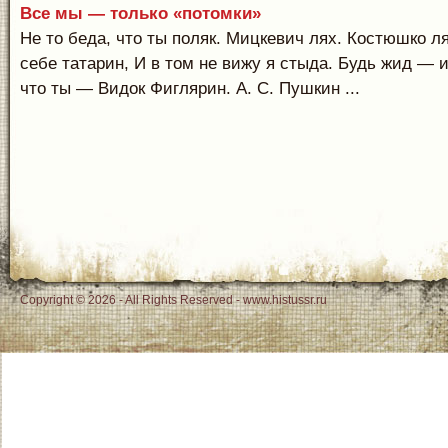
Все мы — только «потомки»
Не то беда, что ты поляк. Мицкевич лях. Костюшко л
себе татарин, И в том не вижу я стыда. Будь жид — и
что ты — Видок Фиглярин. А. С. Пушкин ...
Copyright © 2026 - All Rights Reserved - www.histussr.ru