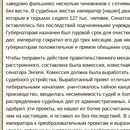
заведомо фальшиво; несколько чиновников с сотням
без вести. В судебных местах император [нашел] два
которым в тюрьмах сидело 127 тыс. человек. Сенатск
оставлялись без последствий подчиненными учрежд
Губернаторам назначен был годовой срок для очистк
дел; император сократил его до трех месяцев, дав н
губернаторам положительное и прямое обещание отда
Чтобы поправить действие правительственного меха
расстроенного, составлена была комиссия, известна
сенатора Энгеля. Комиссия должна была выработать 
судебного устройства. Выработанный проект отличал
либеральными началами: уничтожалось тайное канц
производство, вводилась несменяемость судей и бол
распределение судебных дел от административных. 
одобрил эти проекты, но нашел их более рассчитанн
чем на настоящее, и оставил их без последствий. В
императора к преобразовательным проектам и выраз