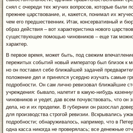
снял с очереди тех жгучих вопросов, которые были п
прежнее царствование, и, кажется, понимал их жгуче
чем его предшественник. Итак, консервативный и бю
образ действия – вот характеристика нового царство
существующее помощью чиновников – еще так можно
характер.
В первое время, может быть, под свежим впечатлени
пережитых событий новый император был близок к 
но он поставил себе ближайшей задачей предварител
положение дел и принялся усердно изучать самые гр
подробности. Он сам лично ревизовал ближайшие с
учреждения: бывало, налетит в какую-нибудь казенну
чиновников и уедет, дав всем почувствовать, что он з
дела, но и их проделки. В губернии он разослал дов
для производства строгой ревизии. Вскрывались уж
подробности; обнаруживалось, например, что в Петерб
одна касса никогда не проверялась; все денежные от