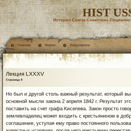
HIST US
История Союза Советских Социалис
Главная
Новое
Популярное
Лекция LXXXV
Страница 9
Но был и другой столь важный результат, который в
основной мысли закона 2 апреля 1842 г. Результат эт
поставить на счет графа Киселева. Закон просто гово
землевладелец может входить с крестьянином в доб
соглашение, уступая ему право постоянного пользов
известных условиях, после чего крестьянин перестав