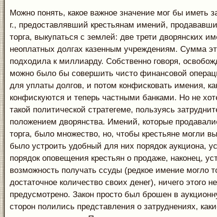
Можно понять, какое важное значение мог бы иметь за
г., предоставлявший крестьянам имений, продававши
торга, выкупаться с землей: две трети дворянских и
неоплатных долгах казенным учреждениям. Сумма эт
подходила к миллиарду. Собственно говоря, освобож
можно было бы совершить чисто финансовой операци
для уплаты долгов, и потом конфисковать имения, ка
конфискуются и теперь частными банками. Но не хот
такой политической стратегеме, пользуясь затрудни
положением дворянства. Имений, которые продавали
торга, было множество, но, чтобы крестьяне могли в
было устроить удобный для них порядок аукциона, у
порядок оповещения крестьян о продаже, наконец, ус
возможность получать ссуды (редкое имение могло т
достаточное количество своих денег), ничего этого н
предусмотрено. Закон просто был брошен в аукционну
сторон полились представления о затруднениях, каки