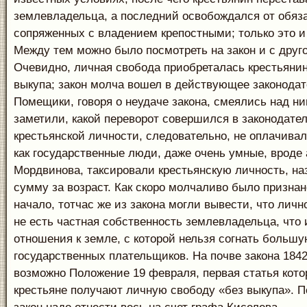
землевладельца, а последний освобождался от обяз
сопряженных с владением крепостными; только это и 
Между тем можно было посмотреть на закон и с друг
Очевидно, личная свобода приобреталась крестьяни
выкупа; закон молча вошел в действующее законодат
Помещики, говоря о неудаче закона, смеялись над ни
заметили, какой переворот совершился в законодате
крестьянской личности, следовательно, не оплачива
как государственные люди, даже очень умные, вроде
Мордвинова, таксировали крестьянскую личность, на
сумму за возраст. Как скоро молчаливо было признан
начало, тотчас же из закона могли вывести, что личн
не есть частная собственность землевладельца, что
отношения к земле, с которой нельзя согнать большу
государственных плательщиков. На почве закона 1842 
возможно Положение 19 февраля, первая статья котор
крестьяне получают личную свободу «без выкупа». П