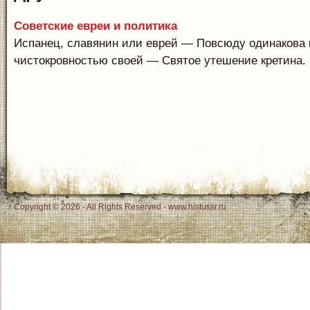
Советские евреи и политика
Испанец, славянин или еврей — Повсюду одинакова 
чистокровностью своей — Святое утешение кретина. И
Copyright © 2026 - All Rights Reserved - www.histussr.ru