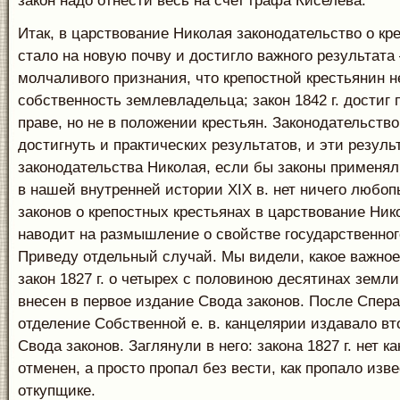
закон надо отнести весь на счет графа Киселева.
Итак, в царствование Николая законодательство о кр
стало на новую почву и достигло важного результата
молчаливого признания, что крепостной крестьянин н
собственность землевладельца; закон 1842 г. достиг
праве, но не в положении крестьян. Законодательств
достигнуть и практических результатов, и эти резул
законодательства Николая, если бы законы применял
в нашей внутренней истории XIX в. нет ничего любо
законов о крепостных крестьянах в царствование Нико
наводит на размышление о свойстве государственног
Приведу отдельный случай. Мы видели, какое важное
закон 1827 г. о четырех с половиною десятинах земли
внесен в первое издание Свода законов. После Спера
отделение Собственной е. в. канцелярии издавало вт
Свода законов. Заглянули в него: закона 1827 г. нет ка
отменен, а просто пропал без вести, как пропало изв
откупщике.