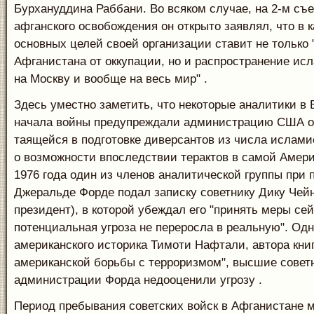
Бурхануддина Раббани. Во всяком случае, на 2-м съ
афганского освобождения он открыто заявлял, что в 
основных целей своей организации ставит не только
Афганистана от оккупации, но и распространение и
на Москву и вообще на весь мир" .
Здесь уместно заметить, что некоторые аналитики в
начала войны предупреждали администрацию США о
таящейся в подготовке диверсантов из числа исламис
о возможности впоследствии терактов в самой Америк
1976 года один из членов аналитической группы при 
Джеральде Форде подал записку советнику Дику Чейн
президент), в которой убеждал его "принять меры сей
потенциальная угроза не переросла в реальную". Одн
американского историка Тимоти Нафтали, автора кни
американской борьбы с терроризмом", высшие совет
администрации Форда недооценили угрозу .
Период пребывания советских войск в Афганистане 