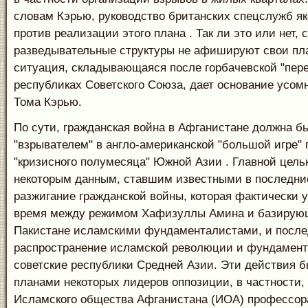
словам Кэрью, руководство британских спецслужб я
против реализации этого плана . Так ли это или нет, 
разведывательные структуры не афишируют свои пл
ситуация, складывающаяся после горбачевской "пер
республиках Советского Союза, дает основание усом
Тома Кэрью.
По сути, гражданская война в Афганистане должна б
"взрывателем" в англо-американской "большой игре"
"кризисного полумесяца" Южной Азии . Главной целью
некоторым данным, ставшим известными в последние
разжигание гражданской войны, которая фактически у
время между режимом Хафизуллы Амина и базирую
Пакистане исламскими фундаменталистами, и посл
распространение исламской революции и фундамент
советские республики Средней Азии. Эти действия б
планами некоторых лидеров оппозиции, в частности,
Исламского общества Афганистана (ИОА) профессор