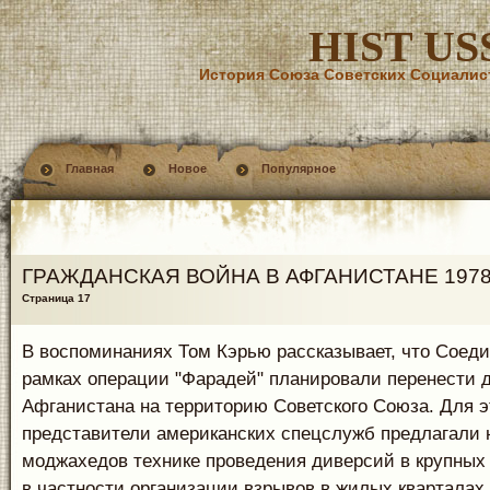
HIST US
История Союза Советских Социалис
Главная
Новое
Популярное
ГРАЖДАНСКАЯ ВОЙНА В АФГАНИСТАНЕ 1978-2
Страница 17
В воспоминаниях Том Кэрью рассказывает, что Соед
рамках операции "Фарадей" планировали перенести 
Афганистана на территорию Советского Союза. Для э
представители американских спецслужб предлагали 
моджахедов технике проведения диверсий в крупных 
в частности организации взрывов в жилых кварталах.