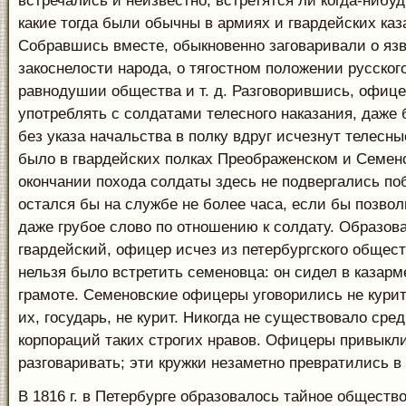
встречались и неизвестно, встретятся ли когда-нибуд
какие тогда были обычны в армиях и гвардейских каз
Собравшись вместе, обыкновенно заговаривали о язв
закоснелости народа, о тягостном положении русского
равнодушии общества и т. д. Разговорившись, офице
употреблять с солдатами телесного наказания, даже 
без указа начальства в полку вдруг исчезнут телесны
было в гвардейских полках Преображенском и Семен
окончании похода солдаты здесь не подвергались п
остался бы на службе не более часа, если бы позвол
даже грубое слово по отношению к солдату. Образован
гвардейский, офицер исчез из петербургского общест
нельзя было встретить семеновца: он сидел в казарм
грамоте. Семеновские офицеры уговорились не кури
их, государь, не курит. Никогда не существовало ср
корпораций таких строгих нравов. Офицеры привыкл
разговаривать; эти кружки незаметно превратились в
В 1816 г. в Петербурге образовалось тайное общество