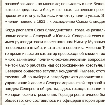
разнообразилось во мнениях; появились в нем беше
которые предлагали безумные насильственные проек
проектами или улыбались, или отступали в ужасе. Э
мнений повело в 1821 г. к распадению Союза благоде
Когда распался Союз благоденствия, тогда из развал
новых союза – Северный и Южный. Северный союз в
имел руководителем известного нам Никиту Муравье
генерального штаба, и статского советника Николая Т
то время известен как автор превосходной книжки тео
много занимался политико-экономическими вопросам
мечтой было работать над освобождением крестьян. В
Северное общество вступил Кондратий Рылеев, отст
служивший по выборам петербургского дворянства и
управлявший делами Североамериканской торговой к
вождем Северного общества; здесь господствовали к
монархические стремления. Гораздо решительнее б
общество; оно составилось из офицеров второй арм