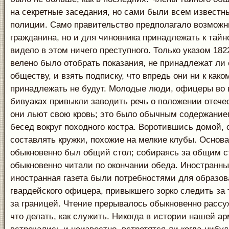
на секретные заседания, но сами были всем известн
полиции. Само правительство предполагало возможн
гражданина, но и для чиновника принадлежать к тай
видело в этом ничего преступного. Только указом 1822
велено было отобрать показания, не принадлежат ли 
обществу, и взять подписку, что впредь они ни к как
принадлежать не будут. Молодые люди, офицеры во 
бивуаках привыкли заводить речь о положении отечес
они льют свою кровь; это было обычным содержани
бесед вокруг походного костра. Воротившись домой,
составлять кружки, похожие на мелкие клубы. Основ
обыкновенно был общий стол; собираясь за общим с
обыкновенно читали по окончании обеда. Иностранны
иностранная газета были потребностями для образов
гвардейского офицера, привыкшего зорко следить за 
за границей. Чтение прерывалось обыкновенно рассу
что делать, как служить. Никогда в истории нашей а