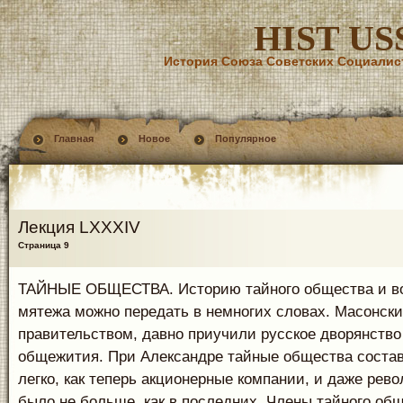
HIST US
История Союза Советских Социалис
Главная
Новое
Популярное
Лекция LXXXIV
Страница 9
ТАЙНЫЕ ОБЩЕСТВА. Историю тайного общества и в
мятежа можно передать в немногих словах. Масонск
правительством, давно приучили русское дворянство
общежития. При Александре тайные общества состав
легко, как теперь акционерные компании, и даже рев
было не больше, как в последних. Члены тайного об