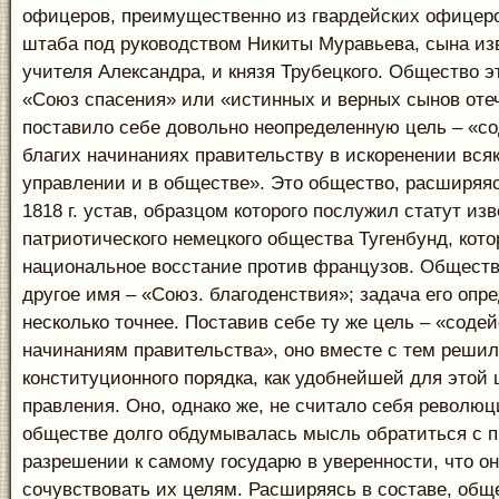
офицеров, преимущественно из гвардейских офицеро
штаба под руководством Никиты Муравьева, сына из
учителя Александра, и князя Трубецкого. Общество э
«Союз спасения» или «истинных и верных сынов отеч
поставило себе довольно неопределенную цель – «со
благих начинаниях правительству в искоренении всяк
управлении и в обществе». Это общество, расширяяс
1818 г. устав, образцом которого послужил статут изв
патриотического немецкого общества Тугенбунд, кот
национальное восстание против французов. Обществ
другое имя – «Союз. благоденствия»; задача его опр
несколько точнее. Поставив себе ту же цель – «соде
начинаниям правительства», оно вместе с тем реши
конституционного порядка, как удобнейшей для этой
правления. Оно, однако же, не считало себя революц
обществе долго обдумывалась мысль обратиться с п
разрешении к самому государю в уверенности, что он
сочувствовать их целям. Расширяясь в составе, общ