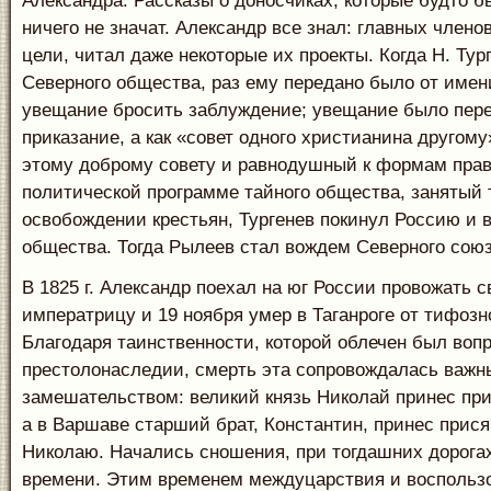
Александра. Рассказы о доносчиках, которые будто б
ничего не значат. Александр все знал: главных члено
цели, читал даже некоторые их проекты. Когда Н. Ту
Северного общества, раз ему передано было от име
увещание бросить заблуждение; увещание было пере
приказание, а как «совет одного христианина другом
этому доброму совету и равнодушный к формам прав
политической программе тайного общества, занятый
освобождении крестьян, Тургенев покинул Россию и 
общества. Тогда Рылеев стал вождем Северного союз
В 1825 г. Александр поехал на юг России провожать 
императрицу и 19 ноября умер в Таганроге от тифозн
Благодаря таинственности, которой облечен был вопр
престолонаследии, смерть эта сопровождалась важ
замешательством: великий князь Николай принес при
а в Варшаве старший брат, Константин, принес прис
Николаю. Начались сношения, при тогдашних дорога
времени. Этим временем междуцарствия и воспольз