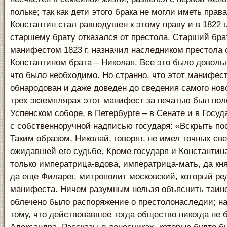
польке; так как дети этого брака не могли иметь права
Константин стал равнодушен к этому праву и в 1822 г
старшему брату отказался от престола. Старший брат
манифестом 1823 г. назначил наследником престола
Константином брата – Николая. Все это было доволь
что было необходимо. Но странно, что этот манифес
обнародован и даже доведен до сведения самого нов
трех экземплярах этот манифест за печатью был пол
Успенском соборе, в Петербурге – в Сенате и в Госу
с собственноручной надписью государя: «Вскрыть по
Таким образом, Николай, говорят, не имел точных св
ожидавшей его судьбе. Кроме государя и Константина
только императрица-вдова, императрица-мать, да кня
да еще Филарет, митрополит московский, который ре
манифеста. Ничем разумным нельзя объяснить таинс
облечено было распоряжение о престолонаследии; на
тому, что действовавшее тогда общество никогда не 