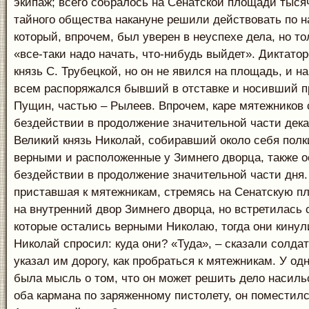
экипаж; всего собралось на Сенатской площади тыся
тайного общества накануне решили действовать по 
который, впрочем, был уверен в неуспехе дела, но то
«все-таки надо начать, что-нибудь выйдет». Диктато
князь С. Трубецкой, но он не явился на площадь, и на
всем распоряжался бывший в отставке и носивший п
Пущин, частью – Рылеев. Впрочем, каре мятежников 
бездействии в продолжение значительной части дека
Великий князь Николай, собиравший около себя полк
верными и расположенные у Зимнего дворца, также о
бездействии в продолжение значительной части дня.
приставшая к мятежникам, стремясь на Сенатскую п
на внутренний двор Зимнего дворца, но встретилась 
которые остались верными Николаю, тогда они кинул
Николай спросил: куда они? «Туда», – сказали солда
указал им дорогу, как пробраться к мятежникам. У од
была мысль о том, что он может решить дело насиль
оба кармана по заряженному пистолету, он поместилс