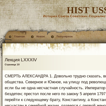
HIST US
История Союза Советских Социалис
Главная
Новое
Популярное
Лекция LXXXIV
Страница 10
СМЕРТЬ АЛЕКСАНДРА 1. Довольно трудно сказать, 
общества. Северное и Южное, на улицу под револю
если бы не одна несчастная случайность. Император
бездетен; престол после него по закону 5 апреля 1797
перейти к следующему брату, Константину, а Конста
несчастен в семейной жизни, развелся с первой жено