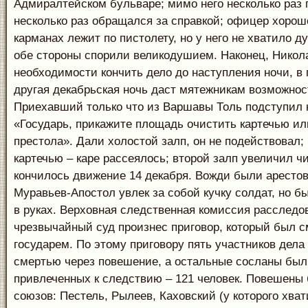
Адмиралтейском бульваре; мимо него несколько раз
несколько раз обращался за справкой; офицер хорошо
карманах лежит по пистолету, но у него не хватило ду
обе стороны спорили великодушием. Наконец, Никол
необходимости кончить дело до наступления ночи, в
другая декабрьская ночь даст мятежникам возможнос
Приехавший только что из Варшавы Толь подступил 
«Государь, прикажите площадь очистить картечью ил
престола». Дали холостой залп, он не подействовал;
картечью – каре рассеялось; второй залп увеличил ч
кончилось движение 14 декабря. Вожди были арестов
Муравьев-Апостол увлек за собой кучку солдат, но б
в руках. Верховная следственная комиссия расследов
чрезвычайный суд произнес приговор, который был 
государем. По этому приговору пять участников дела
смертью через повешение, а остальные сосланы был
привлеченных к следствию – 121 человек. Повешены
союзов: Пестель, Рылеев, Каховский (у которого хва