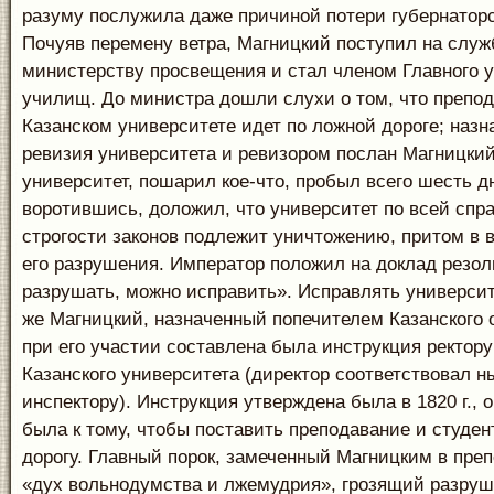
разуму послужила даже причиной потери губернаторс
Почуяв перемену ветра, Магницкий поступил на служ
министерству просвещения и стал членом Главного 
училищ. До министра дошли слухи о том, что препод
Казанском университете идет по ложной дороге; наз
ревизия университета и ревизором послан Магницкий
университет, пошарил кое-что, пробыл всего шесть дн
воротившись, доложил, что университет по всей спр
строгости законов подлежит уничтожению, притом в 
его разрушения. Император положил на доклад резо
разрушать, можно исправить». Исправлять университ
же Магницкий, назначенный попечителем Казанского о
при его участии составлена была инструкция ректору
Казанского университета (директор соответствовал 
инспектору). Инструкция утверждена была в 1820 г., 
была к тому, чтобы поставить преподавание и студе
дорогу. Главный порок, замеченный Магницким в преп
«дух вольнодумства и лжемудрия», грозящий разру