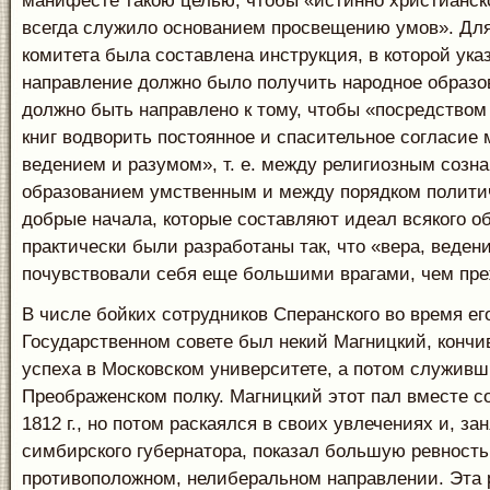
манифесте такою целью, чтобы «истинно христианск
всегда служило основанием просвещению умов». Для
комитета была составлена инструкция, в которой ука
направление должно было получить народное образо
должно быть направлено к тому, чтобы «посредство
книг водворить постоянное и спасительное согласие
ведением и разумом», т. е. между религиозным созн
образованием умственным и между порядком полити
добрые начала, которые составляют идеал всякого о
практически были разработаны так, что «вера, веден
почувствовали себя еще большими врагами, чем пре
В числе бойких сотрудников Сперанского во время ег
Государственном совете был некий Магницкий, кончи
успеха в Московском университете, а потом служивш
Преображенском полку. Магницкий этот пал вместе с
1812 г., но потом раскаялся в своих увлечениях и, за
симбирского губернатора, показал большую ревность
противоположном, нелиберальном направлении. Эта 