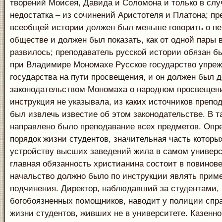
творений Моисея, Давида и Соломона и только в случ
недостатка – из сочинений Аристотеля и Платона; пр
всеобщей истории должен был меньше говорить о п
обществе и должен был показать, как от одной пары 
развилось; преподаватель русской истории обязан бы
при Владимире Мономахе Русское государство упреж
государства на пути просвещения, и он должен был д
законодательством Мономаха о народном просвещени
инструкция не указывала, из каких источников препо
был извлечь известие об этом законодательстве. В т
направлено было преподавание всех предметов. Опр
порядок жизни студентов, значительная часть которы
устройству высших заведений жила в самом универси
главная обязанность христианина состоит в повинове
начальство должно было по инструкции являть прим
подчинения. Директор, наблюдавший за студентами,
богобоязненных помощников, наводит у полиции спр
жизни студентов, живших не в университете. Казенн