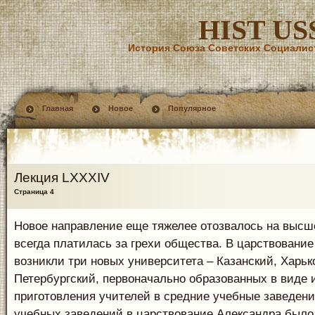
HIST US
История Союза Советских Социалис
Главная
Новое
Популярное
Лекция LXXXIV
Страница 4
Новое направление еще тяжелее отозвалось на высш
всегда платилась за грехи общества. В царствовани
возникли три новых университета – Казанский, Харьк
Петербургский, первоначально образованных в виде 
приготовления учителей в средние учебные заведени
учебных заведений в царствование Александра было