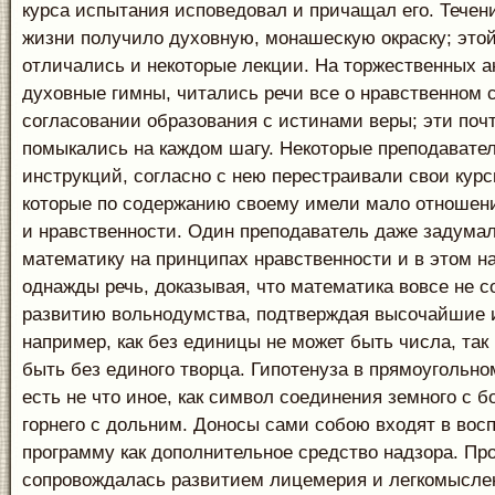
курса испытания исповедовал и причащал его. Течен
жизни получило духовную, монашескую окраску; этой
отличались и некоторые лекции. На торжественных а
духовные гимны, читались речи все о нравственном 
согласовании образования с истинами веры; эти поч
помыкались на каждом шагу. Некоторые преподавател
инструкций, согласно с нею перестраивали свои курс
которые по содержанию своему имели мало отношени
и нравственности. Один преподаватель даже задума
математику на принципах нравственности и в этом н
однажды речь, доказывая, что математика вовсе не с
развитию вольнодумства, подтверждая высочайшие 
например, как без единицы не может быть числа, так
быть без единого творца. Гипотенуза в прямоугольно
есть не что иное, как символ соединения земного с 
горнего с дольним. Доносы сами собою входят в вос
программу как дополнительное средство надзора. П
сопровождалась развитием лицемерия и легкомысле