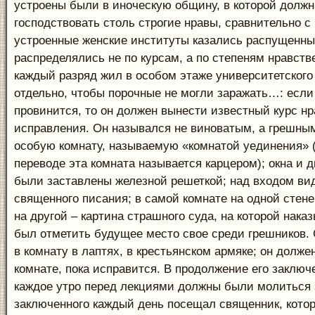
устроены были в иноческую общину, в которой долж
господствовать столь строгие нравы, сравнительно с
устроенные женские институты казались распущенн
распределялись не по курсам, а по степеням нравств
каждый разряд жил в особом этаже университетского
отдельно, чтобы порочные не могли заражать…: если
провинится, то он должен вынести известный курс нр
исправления. Он назывался не виноватым, а грешным
особую комнату, называемую «комнатой уединения» 
переводе эта комната называется карцером); окна и 
были заставлены железной решеткой; над входом ви
священного писания; в самой комнате на одной стене
на другой – картина страшного суда, на которой нак
был отметить будущее место свое среди грешников.
в комнату в лаптях, в крестьянском армяке; он долже
комнате, пока исправится. В продолжение его заклю
каждое утро перед лекциями должны были молиться з
заключенного каждый день посещал священник, кото