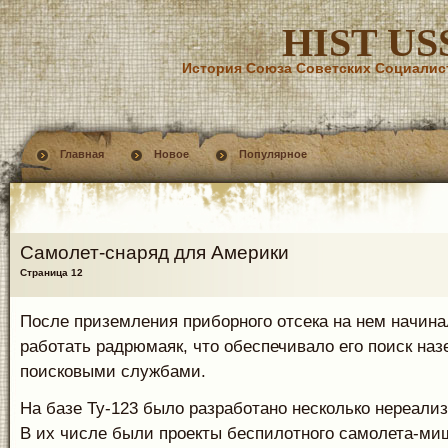
HIST US
История Союза Советских Социалис
Главная
Новое
Популярное
Самолет-снаряд для Америки
Страница 12
После приземления приборного отсека на нем начина
работать радрюмаяк, что обеспечивало его поиск на
поисковыми службами.
На базе Ту-123 было разработано несколько нереализ
В их числе были проекты беспилотного самолета-м