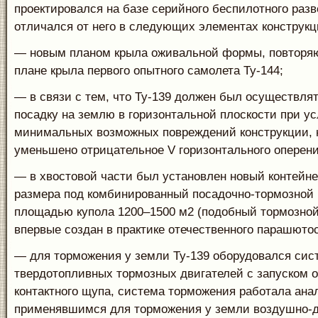
проектировался на базе серийного беспилотного разв
отличался от него в следующих элементах конструкц
— новым планом крыла оживальной формы, повтор
плане крыла первого опытного самолета Ту-144;
— в связи с тем, что Ту-139 должен был осуществля
посадку на землю в горизонтальной плоскости при у
минимальных возможных повреждений конструкции, 
уменьшено отрицательное V горизонтального оперени
— в хвостовой части был установлен новый контейне
размера под комбинированный посадочно-тормозной
площадью купола 1200–1500 м2 (подобный тормозно
впервые создан в практике отечественного парашютос
— для торможения у земли Ту-139 оборудовался сис
твердотопливных тормозных двигателей с запуском о
контактного щупа, система торможения работала ана
применявшимся для торможения у земли воздушно-д