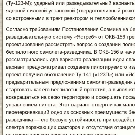
(Ту-123-М); ударный или разведывательный варианты
ядерной силовой установкой (твердотопливный реак
со встроенными в тракт реактором и теплообменнико
Согласно требованиям Постановления Совмина на б
разведывательную систему «Ястреб» от ОКБ-156 тре
проектирования рассмотреть вопрос о создании полн
беспилотного самолета-разведчика, В ОКБ-156 в нача
рассматривались два варианта реализации идеи спа
вариант предусматривал создание пилотируемого изд
проект получил обозначение Ту-141 («123П») или «Яс
предварительным предложениям самолет-разведчик 
стартовать как его беспилотный прототип, а выполня
возвращаться на свою территорию и совершать поса
управлением пилота. Этот вариант отвергли как мал
перечеркивающий одно из основных преимуществ бе
разведчика — его боевую устойчивость при воздейс
спектра поражающих факторов и отсутствия отрицат
психофизическом уровне, присущих человеку.