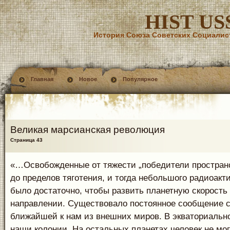
HIST US
История Союза Советских Социалис
Главная
Новое
Популярное
Великая марсианская революция
Страница 43
«…Освобожденные от тяжести „победители простран
до пределов тяготения, и тогда небольшого радиоакт
было достаточно, чтобы развить планетную скорость
направлении. Существовало постоянное сообщение с
ближайшей к нам из внешних миров. В экваториальн
наши колонии. На остальных планетах человек не мог