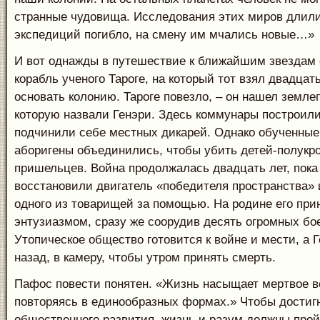
странные чудовища. Исследования этих миров длили
экспедиций погибло, на смену им мчались новые…»
И вот однажды в путешествие к ближайшим звездам
корабль ученого Тароге, на который тот взял двадцат
основать колонию. Тароге повезло, – он нашел земле
которую назвали Генэри. Здесь коммунары построили
подчинили себе местных дикарей. Однако обученны
аборигены объединились, чтобы убить детей-полукро
пришельцев. Война продолжалась двадцать лет, пока
восстановили двигатель «победителя пространства» 
одного из товарищей за помощью. На родине его пр
энтузиазмом, сразу же соорудив десять огромных бо
Утопическое общество готовится к войне и мести, а 
назад, в камеру, чтобы утром принять смерть.
Пафос повести понятен. «Жизнь насыщает мертвое в
повторяясь в единообразных формах.» Чтобы дости
общественного развития, жизнь и разум должны прой