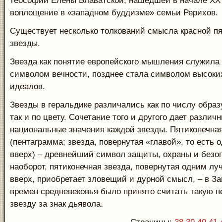
теософии Елены Блаватской, нашедшей в начале XX 
воплощение в «западном буддизме» семьи Рерихов.
Существует несколько толкований смысла красной п
звезды.
Звезда как понятие европейского мышления служила
символом вечности, позднее стала символом высоки
идеалов.
Звезды в геральдике различались как по числу обра
так и по цвету. Сочетание того и другого дает разли
национальные значения каждой звезды. Пятиконечная
(пентаграмма; звезда, повернутая «главой», то есть 
вверх) – древнейший символ защиты, охраны и безо
наоборот, пятиконечная звезда, повернутая одним лу
вверх, приобретает зловещий и дурной смысл, – в З
времен средневековья было принято считать такую 
звезду за знак дьявола.