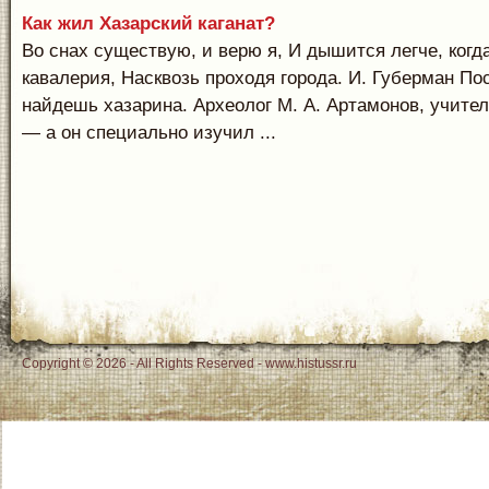
Как жил Хазарский каганат?
Во снах существую, и верю я, И дышится легче, ког
кавалерия, Насквозь проходя города. И. Губерман П
найдешь хазарина. Археолог М. А. Артамонов, учител
— а он специально изучил ...
Copyright © 2026 - All Rights Reserved - www.histussr.ru