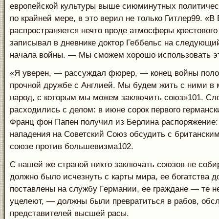
европейской культуры выше сиюминутных политичес
по крайней мере, в это верил не только Гитлер99. «В
распространяется нечто вроде атмосферы крестового
записывал в дневнике доктор Геббельс на следующи
начала войны. — Мы сможем хорошо использовать э
«Я уверен, — рассуждал фюрер, — конец войны поло
прочной дружбе с Англией. Мы будем жить с ними в 
народ, с которым мы можем заключить союз»101. Сл
расходились с делом: в июне сорок первого германск
Франц фон Папен получил из Берлина распоряжение:
нападения на Советский Союз обсудить с британским
союзе против большевизма102.
С нашей же страной никто заключать союзов не соби
должно было исчезнуть с карты мира, ее богатства 
поставлены на службу Германии, ее граждане — те н
уцелеют, — должны были превратиться в рабов, об
представителей высшей расы.