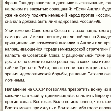
Франц Гальдер записал в дневнике высказывание, с
на одном из закрытых совещаний: «Если Англия буде
уже не смогу поднять немецкий народ против России
сначала должна быть ликвидирована Россия»98.
Уничтожение Советского Союза в глазах нацистского
самоцелью. Именно поэтому после победы на Западе
принципиально возможной высадки в Англии или пря
напрашивающейся «средиземноморской стратегии» Г
напасть на Советский Союз. С рациональной точки з
достаточно сомнительное решение, в конечном итоге
гибели Третьего Рейха; однако если рассматривать п
зрения идеологической борьбы, решение Гитлера ока
логичным.
Нападение на СССР позволяла превратить войну из 
конфликта в «войну цивилизаций», сплотить Европу 
против «зла с Востока». Было не исключено, что к кр
Восток может примкнуть и Британия: ибо голос европ