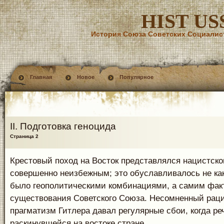
HIST US
История Союза Советских Социалис
Главная
Новое
Популярное
II. Подготовка геноцида
Страница 2
Крестовый поход на Восток представлялся нацистско
совершенно неизбежным; это обуславливалось не ка
было геополитическими комбинациями, а самим фак
существования Советского Союза. Несомненный рац
прагматизм Гитлера давал регулярные сбои, когда ре
раскинувшейся на востоке стране.