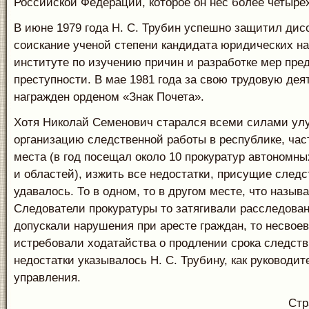
Российской Федерации, которое он нес более четырех
В июне 1979 года Н. С. Трубин успешно защитил дис
соискание ученой степени кандидата юридических н
институте по изучению причин и разработке мер пре
преступности. В мае 1981 года за свою трудовую дея
награжден орденом «Знак Почета».
Хотя Николай Семенович старался всеми силами ул
организацию следственной работы в республике, час
места (в год посещал около 10 прокуратур автономны
и областей), изжить все недостатки, присущие следс
удавалось. То в одном, то в другом месте, что назыв
Следователи прокуратуры то затягивали расследован
допускали нарушения при аресте граждан, то несвое
истребовали ходатайства о продлении срока следств
недостатки указывалось Н. С. Трубину, как руководи
управления.
Стр