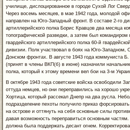
училище, дислоцированное в городе Сухой Лог Свер
Через восемь месяцев, в мае 1942 года, молодой оф
направлен на Юго-Западный фронт. В составе 2-го ди
артиллерийского полка Борис Кравцов два месяца к
топографической разведки, а затем был командиром 
гвардейского артиллерийского полка 60-й гвардейско
дивизии. Полк участвовал в боях на Юго-Западном, 
Донском фронтах. В августе 1943 года коммуниста Б.
(принят в члены ВКП(б) в июне) назначили начальник
полка, который к этому времени вел бои на 3-м Укра
В октябре 1943 года советские войска освободили За
оттуда немцев, но они переправились на хорошо укр
Хортица, который рассекал Днепр на два русла. Неб
подразделение пехоты получило приказ форсировать 
на острове и оттянуть на себя основные силы проти
давая возможность переправиться основным частям.
должна была поддержать десант огнем. Корректирова