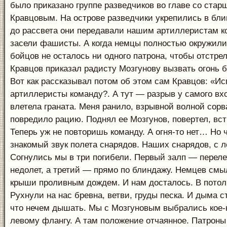
было приказано группе разведчиков во главе со ста
Кравцовым. На острове разведчики укрепились в бли
до рассвета они передавали нашим артиллеристам к
засели фашисты. А когда немцы полностью окружили
бойцов не осталось ни одного патрона, чтобы отстре
Кравцов приказал радисту Мозгунову вызвать огонь б
Вот как рассказывал потом об этом сам Кравцов: «И
артиллеристы команду?. А тут — разрыв у самого вхо
влетела граната. Меня ранило, взрывной волной сорв
повредило рацию. Поднял ее Мозгунов, повертел, вст
Теперь уж не повторишь команду. А огня-то нет… Но 
знакомый звук полета снарядов. Наших снарядов, с л
Согнулись мы в три погибели. Первый залп — переле
недолет, а третий — прямо по блиндажу. Немцев смыло
крыши проливным дождем. И нам досталось. В потол
Рухнули на нас бревна, ветви, груды песка. И дыма с
что нечем дышать. Мы с Мозгуновым выбрались кое-к
левому флангу. А там положение отчаянное. Патроны