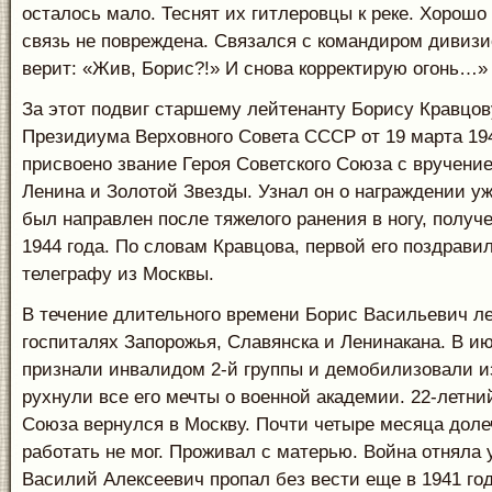
осталось мало. Теснят их гитлеровцы к реке. Хорошо
связь не повреждена. Связался с командиром дивизи
верит: «Жив, Борис?!» И снова корректирую огонь…»
За этот подвиг старшему лейтенанту Борису Кравцов
Президиума Верховного Совета СССР от 19 марта 19
присвоено звание Героя Советского Союза с вручени
Ленина и Золотой Звезды. Узнал он о награждении уж
был направлен после тяжелого ранения в ногу, получе
1944 года. По словам Кравцова, первой его поздравил
телеграфу из Москвы.
В течение длительного времени Борис Васильевич л
госпиталях Запорожья, Славянска и Ленинакана. В ию
признали инвалидом 2-й группы и демобилизовали из
рухнули все его мечты о военной академии. 22-летни
Союза вернулся в Москву. Почти четыре месяца дол
работать не мог. Проживал с матерью. Война отняла 
Василий Алексеевич пропал без вести еще в 1941 го