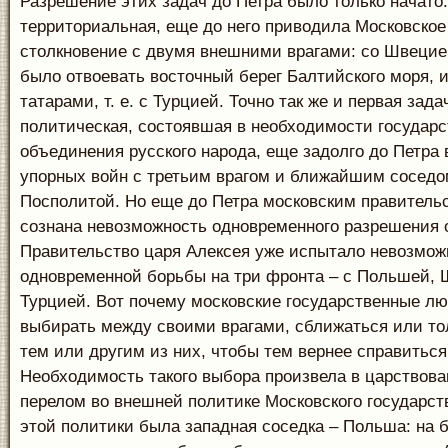
Разрешение этих задач до Петра было только начато.
территориальная, еще до него приводила Московское
столкновение с двумя внешними врагами: со Швецией
было отвоевать восточный берег Балтийского моря, 
татарами, т. е. с Турцией. Точно так же и первая зад
политическая, состоявшая в необходимости государс
объединения русского народа, еще задолго до Петра
упорных войн с третьим врагом и ближайшим соседо
Посполитой. Но еще до Петра московским правитель
сознана невозможность одновременного разрешения 
Правительство царя Алексея уже испытало невозмож
одновременной борьбы на три фронта – с Польшей, 
Турцией. Вот почему московские государственные лю
выбирать между своими врагами, сближаться или то
тем или другим из них, чтобы тем вернее справиться
Необходимость такого выбора произвела в царствова
перелом во внешней политике Московского государст
этой политики была западная соседка – Польша: на б