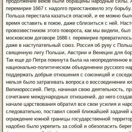
продолжение веков были обращены народные силы. 
перемирие 1667 г. надолго приостановило эту борьб
Польша перестала казаться опасной, и ее можно был
время оставить в покое, даже сблизиться с ней. На
провозвестником этого поворота, как мы видели, бы
московском договоре 1686 г. перемирие превратилось
даже в наступательный союз. Россия об руку с Поль
священную лигу Польши, Австрии и Венеции для бор
Так еще до Петра покинута была на неопределенное 
национально-политическом объединении русского на
поддержать добрые отношения с союзницей и соседк
нельзя было затрагивать вопроса о воссоединении ю
Великороссией. Петр, начиная свою деятельность, пр
сочетание международных отношений, до него создав
начале царствования обратил все свои усилия и нар
следовательно, поставил своей ближайшей задачей 
ограждение южной границы государственной территор
надобно было укрепить за собой и обезопасить берег