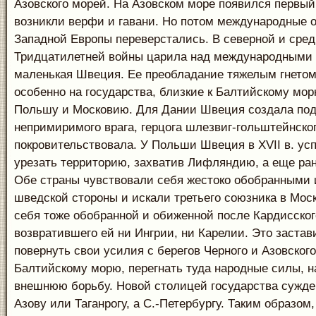
Азовского морей. На Азовском море появился первый
возникли верфи и гавани. Но потом международные 
Западной Европы переверстались. В северной и сред
Тридцатилетней войны царила над международными
маленькая Швеция. Ее преобладание тяжелым гнето
особенно на государства, близкие к Балтийскому мор
Польшу и Московию. Для Дании Швеция создала под
непримиримого врага, герцога шлезвиг-гольштейнског
покровительствовала. У Польши Швеция в XVII в. ус
урезать территорию, захватив Лифляндию, а еще р
Обе страны чувствовали себя жестоко обобранными
шведской стороны и искали третьего союзника в Мос
себя тоже обобранной и обиженной после Кардисского
возвратившего ей ни Ингрии, ни Карелии. Это застав
повернуть свои усилия с берегов Черного и Азовского
Балтийскому морю, перегнать туда народные силы, 
внешнюю борьбу. Новой столицей государства сужде
Азову или Таганрогу, а С.-Петербургу. Таким образом,