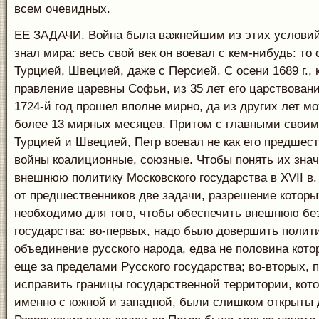
всем очевидных.
ЕЕ ЗАДАЧИ. Война была важнейшим из этих условий.
знал мира: весь свой век он воевал с кем-нибудь: то с
Турцией, Швецией, даже с Персией. С осени 1689 г., 
правление царевны Софьи, из 35 лет его царствовани
1724-й год прошел вполне мирно, да из других лет м
более 13 мирных месяцев. Притом с главными своим
Турцией и Швецией, Петр воевал не как его предшес
войны коалиционные, союзные. Чтобы понять их знач
внешнюю политику Московского государства в XVII в.
от предшественников две задачи, разрешение котор
необходимо для того, чтобы обеспечить внешнюю бе
государства: во-первых, надо было довершить полит
объединение русского народа, едва не половина кото
еще за пределами Русского государства; во-вторых, 
исправить границы государственной территории, кото
именно с южной и западной, были слишком открыты 