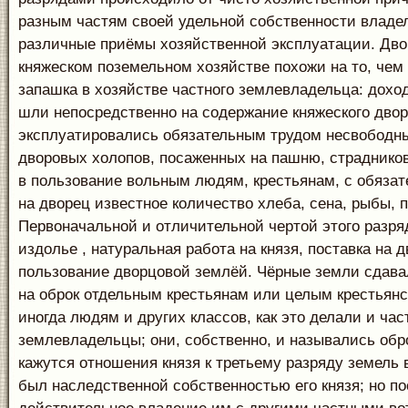
разным частям своей удельной собственности владе
различные приёмы хозяйственной эксплуатации. Дв
княжеском поземельном хозяйстве похожи на то, чем
запашка в хозяйстве частного землевладельца: дохо
шли непосредственно на содержание княжеского двор
эксплуатировались обязательным трудом несвободны
дворовых холопов, посаженных на пашню, страдников
в пользование вольным людям, крестьянам, с обязат
на дворец известное количество хлеба, сена, рыбы, по
Первоначальной и отличительной чертой этого разря
издолье , натуральная работа на князя, поставка на д
пользование дворцовой землёй. Чёрные земли сдава
на оброк отдельным крестьянам или целым крестьян
иногда людям и других классов, как это делали и ча
землевладельцы; они, собственно, и назывались об
кажутся отношения князя к третьему разряду земель 
был наследственной собственностью его князя; но п