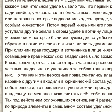
действительное владение им с другими частными во
каждом значительном уделе бывало так, что первый к
садившийся, уже заставал в нём частных землевладе
или церковных, которые водворились здесь прежде, 
особым княжеством. Потом первый князь или его пр
уступали другие земли в своём уделе в вотчину лиц
учреждениям, которые были им нужны для службы и
образом в вотчине великого князя являлись другие ч
При слиянии прав государя и вотчинника в лице княз
совмещение прав нескольких владельцев было возм
Князь, конечно, отказывался от прав частного распо
частных владельцев и удерживал за собою только ве
них. Но так как и эти верховные права считались вл
наравне с другими входили в юридический состав уд
собственности, то появление в уделе земли, принад
владельцу, не мешало князю считать себя собственни
Так под действием осложнявшихся отношений разде
по природе элементы в смешанном составе удельной