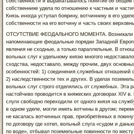
собственности и вырабатывалось понятие об общем
собственнике удела по отношению к частным и част
Князь иногда уступал боярину, вотчиннику в его удел
собственности на его вотчину и часть своих верховны
ОТСУТСТВИЕ ФЕОДАЛЬНОГО МОМЕНТА. Возникали 
напоминающие феодальные порядки Западной Европы
явления не сходные, а только параллельные. В отно
вольных слуг к удельному князю многого недоставало
сходства, недоставало, между прочим, двух основн
особенностей: 1) соединения служебных отношений 
2) наследственности тех и других. В уделах поземе
вольных слуг строго отделялись от служебных. Эта 
настойчиво проводится в княжеских договорах XIV в.
слуги свободно переходили от одного князя на служб
в одном уделе, могли иметь вотчины в другом; пере
не касалась вотчинных прав, приобретённых в покину
по договору где хотел, вольный слуга «судом и данью
по воде», отбывал поземельные повинности по месту