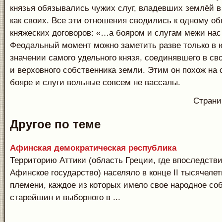
князья обязывались чужих слуг, владевших землёй в
как своих. Все эти отношения сводились к одному 
княжеских договоров: «…а бояром и слугам межи нас
Феодальный момент можно заметить разве только в
значении самого удельного князя, соединявшего в св
и верховного собственника земли. Этим он похож на с
бояре и слуги вольные совсем не вассалы.
Стран
Другое по теме
Афинская демократическая республика
Территорию Аттики (об­ласть Греции, где впоследств
Афинское госу­дарство) населяло в конце II тысячелет
племени, каждое из которых имело свое народное соб
старейшин и выборного в ...