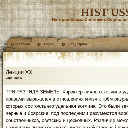
HIST US
История Союза Советских Социалис
Главная
Новое
Популярное
Лекция XX
Страница 5
ТРИ РАЗРЯДА ЗЕМЕЛЬ. Характер личного хозяина уд
правами выражался в отношениях князя к трём разря
которых состояла его удельная вотчина. Это были з
чёрные и боярские; под последними разумеются воо
собственников, светских и церковных. Различие меж
разрядами происходило от чисто хозяйственной причи