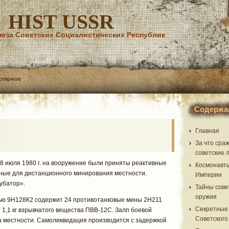
HIST USSR
юза Советских Социалистических Республик
улярное
Содержа
Главная
За что сра
советские 
 июля 1980 г. на вооружение были приняты реактивные
Космонавт
ные для дистанционного минирования местности.
Империи
убатор».
Тайны сове
оружия
ью 9Н128К2 содержит 24 противотанковые мины 2Н211
Секретные
т 1,1 кг взрывчатого вещества ПВВ-12С. Залп боевой
Советского
 местности. Самоликвидация производится с задержкой