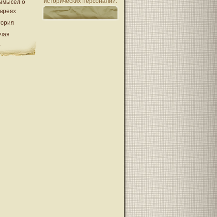
исторических персоналий.
ымысел о
евреях
тория
очая
а