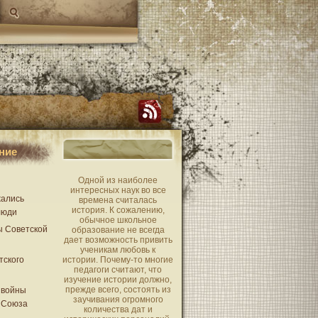
ние
Одной из наиболее
интересных наук во все
жались
времена считалась
история. К сожалению,
люди
обычное школьное
ы Советской
образование не всегда
дает возможность привить
ученикам любовь к
тского
истории. Почему-то многие
педагоги считают, что
изучение истории должно,
прежде всего, состоять из
 войны
заучивания огромного
 Союза
количества дат и