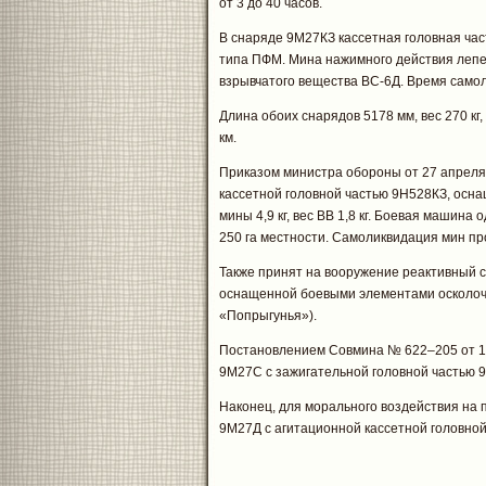
от 3 до 40 часов.
В снаряде 9М27КЗ кассетная головная ча
типа ПФМ. Мина нажимного действия лепес
взрывчатого вещества ВС-6Д. Время самол
Длина обоих снарядов 5178 мм, вес 270 кг, 
км.
Приказом министра обороны от 27 апреля 
кассетной головной частью 9Н528КЗ, осн
мины 4,9 кг, вес ВВ 1,8 кг. Боевая маши
250 га местности. Самоликвидация мин пр
Также принят на вооружение реактивный с
оснащенной боевыми элементами осколоч
«Попрыгунья»).
Постановлением Совмина № 622–205 от 1 
9М27С с зажигательной головной частью 
Наконец, для морального воздействия на 
9М27Д с агитационной кассетной головно