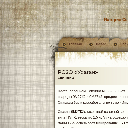
История Со
Главная
Новое
Поп
РСЗО «Ураган»
Страница 4
Постановлением Совмина № 662–205 от 18
снаряды 9М27К2 и 9М27КЗ, предназначен
Снаряды были разработаны по теме «Инк
Снаряд 9М27К2с кассетной головной част
типа ПМТ-1 весом по 1,5 кг. Мина содержи
машины обеспечивает минирование 150 га