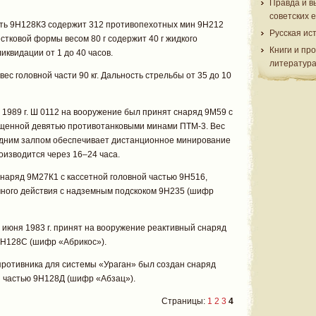
Правда и в
советских 
сть 9Н128КЗ содержит 312 противопехотных мин 9Н212
Русская ис
тковой формы весом 80 г содержит 40 г жидкого
Книги и пр
иквидации от 1 до 40 часов.
литератур
вес головной части 90 кг. Дальность стрельбы от 35 до 10
1989 г. Ш 0112 на вооружение был принят снаряд 9М59 с
ащенной девятью противотанковыми минами ПТМ-3. Вес
на одним залпом обеспечивает дистанционное минирование
оизводится через 16–24 часа.
наряд 9М27К1 с кассетной головной частью 9Н516,
ного действия с надземным подскоком 9Н235 (шифр
июня 1983 г. принят на вооружение реактивный снаряд
9Н128С (шифр «Абрикос»).
противника для системы «Ураган» был создан снаряд
й частью 9Н128Д (шифр «Абзац»).
Страницы:
1
2
3
4