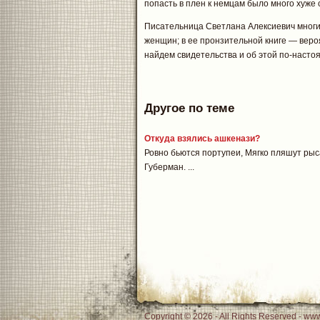
попасть в плен к немцам было много хуже 
Писательница Светлана Алексиевич многи
женщин; в ее пронзительной книге — веро
найдем свидетельства и об этой по-наст
Другое по теме
Откуда взялись ашкенази?
Ровно бьются портупеи, Мягко пляшут рыса
Губерман. ...
Copyright © 2026 - All Rights Reserved - www