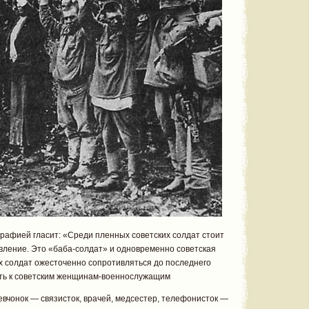
рафией гласит: «Среди пленных советских солдат стоит
ление. Это «баба-солдат» и одновременно советская
х солдат ожесточенно сопротивляться до последнего
сть к советским женщинам-военнослужащим
вчонок — связисток, врачей, медсестер, телефонисток —