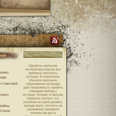
ние
Одной из наиболее
интересных наук во все
жались
времена считалась
история. К сожалению,
люди
обычное школьное
ы Советской
образование не всегда
дает возможность привить
ученикам любовь к
тского
истории. Почему-то многие
педагоги считают, что
изучение истории должно,
прежде всего, состоять из
 войны
заучивания огромного
 Союза
количества дат и