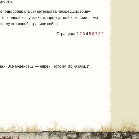
смерти.
е годы собирала свидетельства прошедших войну
ятно, одной из лучших в жанре «устной истории» — мы
оящему страшной странице войны.
Страницы:
1
2
3
4
5
6
7
8
9
ки. Все буденовцы — евреи, Потому что казаки. И.
.histussr.ru