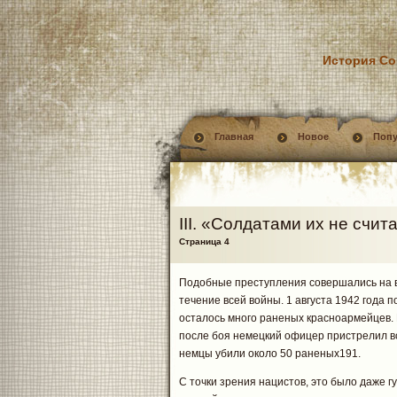
История Со
Главная
Новое
Поп
III. «Солдатами их не счит
Страница 4
Подобные преступления совершались на в
течение всей войны. 1 августа 1942 года 
осталось много раненых красноармейцев. 
после боя немецкий офицер пристрелил вс
немцы убили около 50 раненых191.
С точки зрения нацистов, это было даже г