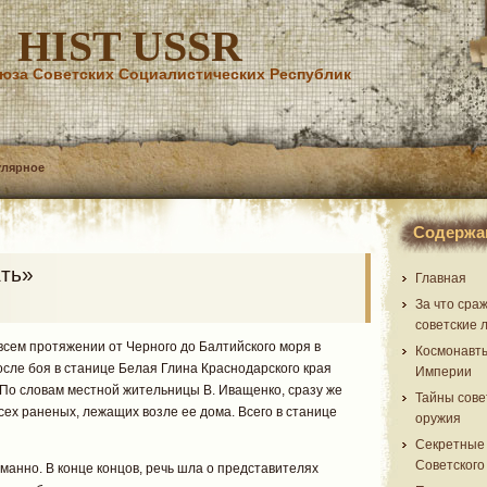
HIST USSR
юза Советских Социалистических Республик
улярное
Содержа
ать»
Главная
За что сра
советские 
сем протяжении от Черного до Балтийского моря в
Космонавт
после боя в станице Белая Глина Краснодарского края
Империи
По словам местной жительницы В. Иващенко, сразу же
Тайны сове
ех раненых, лежащих возле ее дома. Всего в станице
оружия
Секретные
Советского
уманно. В конце концов, речь шла о представителях