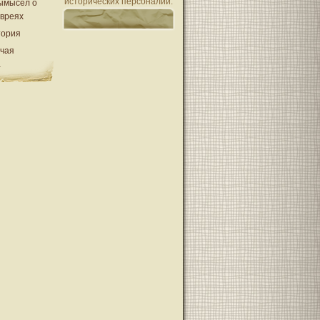
исторических персоналий.
ымысел о
евреях
тория
очая
а