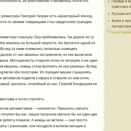
пособность; их уничтожение становилось почти что
Правда и в
советских 
Русская ис
 режиссера Григория Чухрая есть характерный эпизод.
Книги и пр
есте со своими товарищами стал свидетелем трагедии,
литератур
еметную стрельбу. Она приближалась. На дороге по ту
 Они мчались на большой скорости. На брезенте одной из
 Вслед за ними появились несколько немецких
далеко от нас машины затормозили, из них выскочили
врага. Мотоциклисты открыли огонь по бегущим, и ни один
жив машины, немцы стали выгонять из них раненых. Вслед
одожгли обе полуторки. Из горящих машин слышались
и автоматов подвели к оврагу и открыли по ним огонь.
амый, казалось, спокойный из нас, Георгий Кондрашев не
винтовку и хотел стрелять.
против автоматчиков — непонятно. Пришлось связать
 погубил бы нас: наших патронов хватило бы на один-два
е ребята плакали. А немцы не мстили — они просто
ись с ранеными, они посадили в коляски женщин и