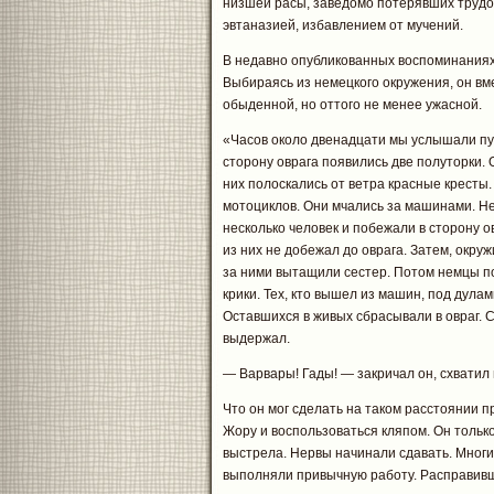
низшей расы, заведомо потерявших трудос
эвтаназией, избавлением от мучений.
В недавно опубликованных воспоминаниях
Выбираясь из немецкого окружения, он вм
обыденной, но оттого не менее ужасной.
«Часов около двенадцати мы услышали пул
сторону оврага появились две полуторки.
них полоскались от ветра красные кресты.
мотоциклов. Они мчались за машинами. Не
несколько человек и побежали в сторону о
из них не добежал до оврага. Затем, окру
за ними вытащили сестер. Потом немцы п
крики. Тех, кто вышел из машин, под дулам
Оставшихся в живых сбрасывали в овраг. С
выдержал.
— Варвары! Гады! — закричал он, схватил 
Что он мог сделать на таком расстоянии 
Жору и воспользоваться кляпом. Он только
выстрела. Нервы начинали сдавать. Многи
выполняли привычную работу. Расправивш