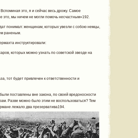
 Вспоминая это, я и сейчас весь дрожу. Самое
се это, мы ничем не могли помочь несчастным»192.
дат понимал: женщинам, которых увезли с собою немцы,
чем раненым.
ермахта инструктировали:
саров, которых можно узнать по советской звезде на
аза, тот будет привлечен к ответственности и
ыли поставлены вне закона, по своей вредоносности
ам. Разве можно было этим не воспользоваться? Тем
кармане лежало два презерватива194.