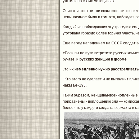
укатили на своих мотоциклах.
Описать этого нет ни возможности, ни сил.
невыносимое было в том, что, наблюдая в
Каждый из наблюдавших эту трагедию сол
уготована гораздо более горькая участь, 
Еще перед нападением на СССР солдат в
«Если вы по пути встретите русских комис
рукаве, и
русских женщин в форме
, то их
немедленно нужно расстреливать
. Кто этого не сделает и не выполнит прик
наказан»193.
Таким образом, женщины-военнопленные б
приравнены к воплощению зла — комиссар
более что у каждого солдата вермахта в 