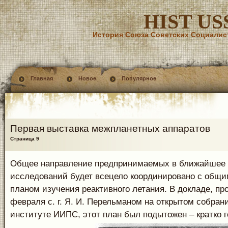
HIST US
История Союза Советских Социалис
Главная
Новое
Популярное
Первая выставка межпланетных аппаратов
Страница 9
Общее направление предпринимаемых в ближайшее
исследований будет всецело координировано с общ
планом изучения реактивного летания. В докладе, пр
февраля с. г. Я. И. Перельманом на открытом собран
институте ИИПС, этот план был подытожен – кратко г