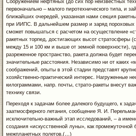
Сооружением нефтяных (до сих пор неизвестных техн
первоначально – малого пиротехнического типа, и зай
ближайших очередей, указанная нами секция ракетн
при ИИПС. В дальнейшем размер и заряд пороховых 
сможет повышаться с расчетом на осуществление «стр
ракетных торпед, достигающих высот стратосферы 
между 15 и 100 км и выше от земной поверхности), гд
разреженное пространство, ракета должна будет пер
значительные расстояния. Независимо ни от каких 
соображений, опыты в этой стадии представят круп
хозяйственно-практический интерес. Нагруженные н
килограммами, напр. почты, страто-ракеты внесут ва
технику связи.
Переходя к задачам более далекого будущего, к зад
заатмосферного летания, сообщение Я. И. Перельман
исключительно-важный этап исследований, – а имен
создания «искусственной луны», как промежуточной 
межпланетных полетов.(…)