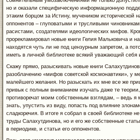
сомнительным умозаключениями не только допустили
но и оказали специфическую информационную подде
этаким борцом за Истину, мучеником исторической на
оппонентов – глуповатыми и трусливыми чиновника
расистами, создателями идеологических мифов. Кром
прорекламировал новые книги Гелия Мальковича и на
находятся чуть ли не под цензурным запретом, а пот
иметь в личной библиотеке всякий уважающий себя и
Скажу прямо, разыскивать новые книги Салахутдино
разоблачению «мифов советской космонавтики», у ме
малейшего желания. Но разыскать их мне все же при
привык с полным вниманием изучать даже те теории,
противоречат моим собственным взглядам, – ведь я м
знать, упустить из виду, попасть под влияние злонам
сладкоречия. В итоге я собрал в своей библиотеке н
труды Салахутдинова, но и его же собственные стат
в периодике, и статьи его оппонентов.