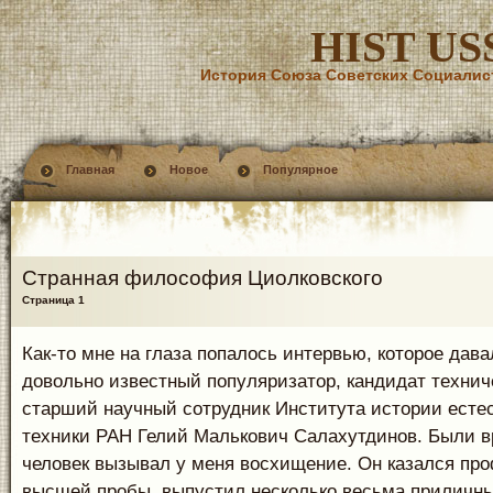
HIST US
История Союза Советских Социалис
Главная
Новое
Популярное
Странная философия Циолковского
Страница 1
Как-то мне на глаза попалось интервью, которое дава
довольно известный популяризатор, кандидат технич
старший научный сотрудник Института истории есте
техники РАН Гелий Малькович Салахутдинов. Были вр
человек вызывал у меня восхищение. Он казался пр
высшей пробы, выпустил несколько весьма приличны