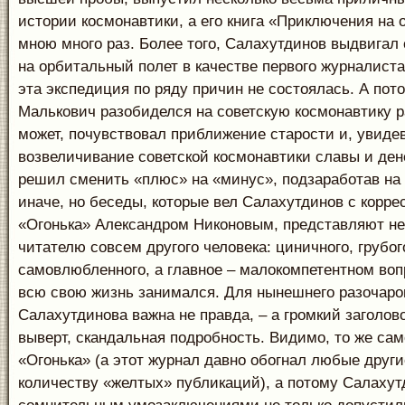
истории космонавтики, а его книга «Приключения на 
мною много раз. Более того, Салахутдинов выдвигал
на орбитальный полет в качестве первого журналиста
эта экспедиция по ряду причин не состоялась. А пото
Малькович разобиделся на советскую космонавтику ра
может, почувствовал приближение старости и, увидев
возвеличивание советской космонавтики славы и ден
решил сменить «плюс» на «минус», подзаработав на
иначе, но беседы, которые вел Салахутдинов с корр
«Огонька» Александром Никоновым, представляют н
читателю совсем другого человека: циничного, грубог
самовлюбленного, а главное – малокомпетентном воп
всю свою жизнь занимался. Для нынешнего разочар
Салахутдинова важна не правда, – а громкий заголов
выверт, скандальная подробность. Видимо, то же сам
«Огонька» (а этот журнал давно обогнал любые други
количеству «желтых» публикаций), а потому Салахут