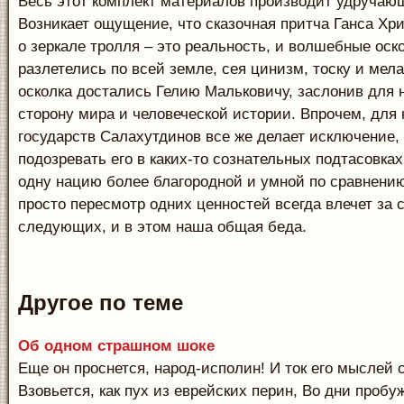
Весь этот комплект материалов производит удручаю
Возникает ощущение, что сказочная притча Ганса Хр
о зеркале тролля – это реальность, и волшебные оск
разлетелись по всей земле, сея цинизм, тоску и мел
осколка достались Гелию Мальковичу, заслонив для 
сторону мира и человеческой истории. Впрочем, для
государств Салахутдинов все же делает исключение,
подозревать его в каких-то сознательных подтасовк
одну нацию более благородной и умной по сравнению
просто пересмотр одних ценностей всегда влечет за 
следующих, и в этом наша общая беда.
Другое по теме
Об одном страшном шоке
Еще он проснется, народ-исполин! И ток его мыслей
Взовьется, как пух из еврейских перин, Во дни проб