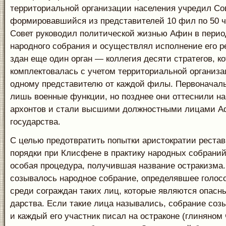
территориальной организации населения учре­дил Сов
формировавшийся из представителей 10 фил по 50 ч
Совет руководил полити­ческой жизнью Афин в пери
народного собрания и осуществлял исполнение его р
здан еще один орган — коллегия десяти стратегов, ко
комплектовалась с учетом территориальной органи­за
одному представителю от каждой филы. Первоначаль
лишь военные функции, но позднее они оттеснили на
архонтов и стали высшими должностными лицами А
государства.
С целью предотвратить попытки аристократии рестав
порядки при Клисфене в практику на­родных собрани
особая процедура, получив­шая название остракизма
созывалось народное собрание, определявшее голосо
среди со­граждан таких лиц, которые являются опасн
дарства. Если такие лица назывались, собрание созы
и каждый его участник писал на остраконе (глиняном 