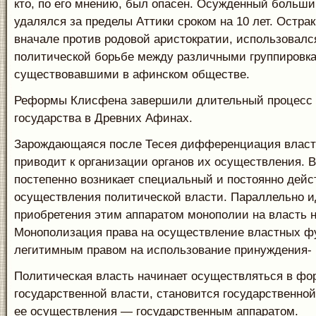
кто, по его мнению, был опа­сен. Осужденный больш
удалялся за преде­лы Аттики сроком на 10 лет. Остр
вна­чале против родовой аристократии, использовалс
политической борьбе между различными груп­пировк
существовавшими в афинском обществе.
Реформы Клисфена завершили длительный процесс 
государства в Древних Афинах.
Зарождающаяся после Тесея дифференциация власт
приводит к организации органов их осуществления. В
постепенно возникает специальный и постоянно дей
осуществления политической власти. Параллельно и
приобретения этим аппаратом монополии на власть 
Монополи­зация права на осуществление властных фу
легитимным правом на использование принуждения-
Политическая власть начинает осуществляться в фо
государственной власти, становится государственной
ее осуществления — государственным ап­паратом.