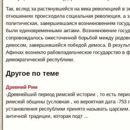
Так, вслед за растянувшейся на века революцией в 
отношениях происходила социальная рево­люция, а 
политическая, завершившая­ся возникновением госуда
были единовре­менными актами. Возникновение госу
со­провождалось ожесточенной борьбой между родово
демосом, завершившейся победой демоса. В результ
Афинах возникло рабовладель­ческое государство в 
демократической республики.
Другое по теме
Древний Рим
-Древнейший период римской истории , то есть пери
рим­ской общины (условная , но вероятная дата -753 г.
установления рес­публики принято называть царским.
античной традиции, которая подт ...