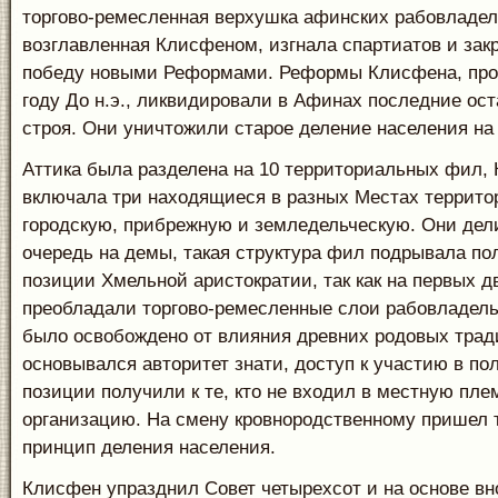
торгово-ремесленная вер­хушка афинских рабовладел
возглавленная Клисфеном, изгнала спартиатов и зак
победу новыми Реформами. Реформы Клисфена, про
году До н.э., ликвидировали в Афинах последние оста
строя. Они уничтожили старое деление населения на
Аттика была разделена на 10 территориальных фил, 
включала три находящиеся в разных Местах террито
городскую, прибрежную и земледельческую. Они дел
очередь на демы, такая структура фил подрывала по
позиции Хмельной аристократии, так как на первых д
преобладали торгово-ремесленные слои рабовладель
было освобождено от влияния древних родовых трад
основывался авторитет знати, доступ к участию в по
позиции получили к те, кто не входил в местную пл
организацию. На смену кровнородственному пришел
прин­цип деления населения.
Клисфен упразднил Совет четырехсот и на основе вн