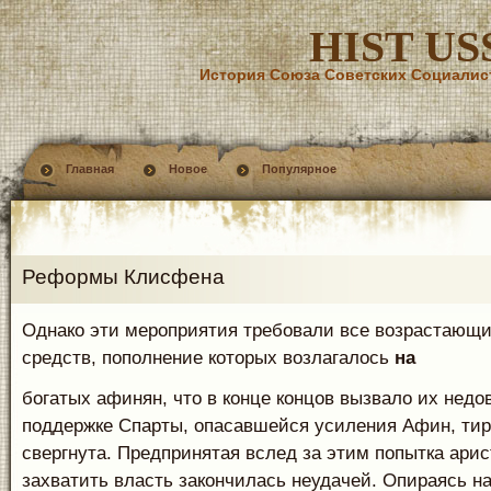
HIST US
История Союза Советских Социалис
Главная
Новое
Популярное
Реформы Клисфена
Однако эти мероприятия требовали все возрастающ
средств, пополнение которых возлагалось
на
богатых афинян, что в конце концов вызвало их недов
поддержке Спарты, опасавшейся усиления Афин, ти
свергнута. Предпринятая вслед за этим по­пытка ари
захватить власть закончилась неуда­чей. Опираясь на