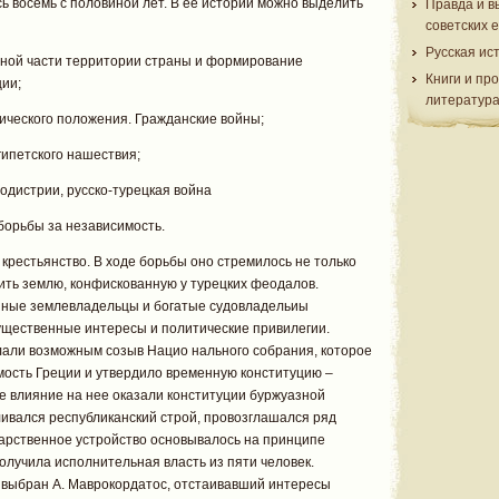
 восемь с половиной лет. В ее истории можно выделить
Правда и в
советских 
Русская ис
льной части территории страны и формирование
Книги и пр
ции;
литератур
тического положения. Гражданские войны;
египетского нашествия;
подистрии, русско-турецкая война
 борьбы за независимость.
рестьянство. В ходе борьбы оно стремилось не только
чить землю, конфискованную у турецких феодалов.
пные землевладельцы и богатые судовладельиы
ущественные интересы и политические привилегии.
елали возможным созыв Нацио нального собрания, которое
имость Греции и утвердило временную конституцию –
е влияние на нее оказали конституции буржуазной
ливался республиканский строй, провозглашался ряд
дарственное устройство основывалось на принципе
лучила исполнительная власть из пяти человек.
выбран А. Маврокордатос, отстаивавший интересы