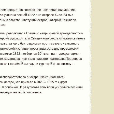
ением Греции. На восставшее население обрушились
а учинена весной 1822 г. на острове Хиос. 23 тыс.
аны в рабство. Цветущий остров, который называли
ыню.
тили революцию в Греции с неприкрытой враждебностью.
в Вероне руководители Священного союза отказались иметь
ельства как с бунтовщиками против своего «законного
литической изоляции повстанцы успешно продолжали
с летом 1822 г. отборная 30-тысячная турецкая армия
под командованием талантливого полководца Теодороса
еческих кораблей вынудили турецкий флот покинуть
и способствовало обострению социальных и
 лагере, что привело в 1823 – 1825 гг. к двум
 Пелопоннес. В результате этих войн усилились позиции
емельную знать Пелопоннеса.