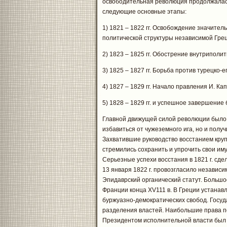
освободительная революция продолжалась
следующие основные этапы:
1) 1821 – 1822 гг. Освобождение значите
политической структуры независимой Гре
2) 1823 – 1825 гг. Обострение внутриполи
3) 1825 – 1827 гг. Борьба против турецко-
4) 1827 – 1829 гг. Начало правления И. Ка
5) 1828 – 1829 гг. и успешное завершение
Главной движущей силой революции было к
избавиться от чужеземного ига, но и полу
Захватившие руководство восстанием кру
стремились сохранить и упрочить свои им
Серьезные успехи восстания в 1821 г. сд
13 января 1822 г. провозгласило независ
Эпидаврский органический статут. Большо
Франции конца ХV111 в. В Греции устанав
буржуазно-демократических свобод. Госу
разделения властей. Наибольшие права по
Президентом исполнительной власти был 