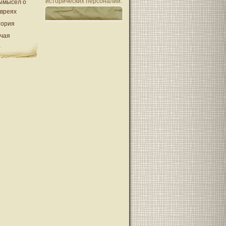
исторических персоналий.
ымысел о
евреях
тория
очая
а