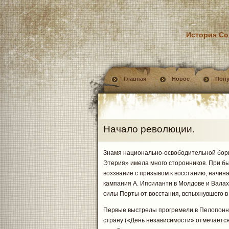
История Со
Главная
Новое
Поп
Начало революции.
Знамя национально-освободительной борь
Этерия» имела много сторонников. При быв
воззвание с призывом к восстанию, начин
кампания А. Ипсиланти в Молдове и Валах
силы Порты от восстания, вспыхнувшего в
Первые выстрелы прогремели в Пелопоннес
страну («День независимости» отмечается 