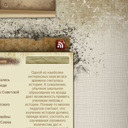
ние
Одной из наиболее
интересных наук во все
жались
времена считалась
история. К сожалению,
люди
обычное школьное
ы Советской
образование не всегда
дает возможность привить
ученикам любовь к
тского
истории. Почему-то многие
педагоги считают, что
изучение истории должно,
прежде всего, состоять из
 войны
заучивания огромного
 Союза
количества дат и