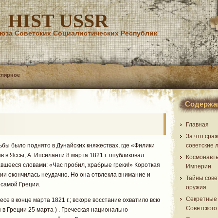
HIST USSR
юза Советских Социалистических Республик
улярное
Содержа
Главная
За что сра
бы было поднято в Дунайских княжествах, где «Филики
советские 
 в Яссы, А. Ипсиланти 8 марта 1821 г. опубликовал
Космонавт
авшееся словами: «Час пробил, храбрые греки!» Короткая
Империи
ии окончилась неудачно. Но она отвлекла внимание и
Тайны сове
 самой Греции.
оружия
Секретные
е в конце марта 1821 г.; вскоре восстание охватило всю
Советского
в Греции 25 марта ) . Греческая национально-