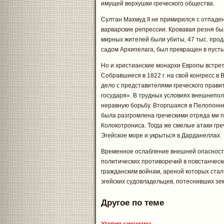
имущей верхушки греческого общества.
Султан Махмуд II не примирился с отпад
варварские репрессии. Кровавая резня был
мирных жителей были убиты, 47 тыс. прод
садом Архипелага, был превращен в пуст
Но и христианские монархи Европы встре
Собравшиеся в 1822 г. на свой конгресс 
дело с представителями греческого правит
государя». В трудных условиях внешнепо
неравную борьбу. Вторгшаяся в Пелопонне
была разгромлена греческими отряда ми 
Колокотрониса. Тогда же смелые атаки гр
Эгейское море и укрыться в Дарданеллах.
Временное ослабление внешней опасност
политических противоречий в повстанческом
гражданским войнам, ареной которых стал
эгейских судовладельцев, потеснивших з
Другое по теме