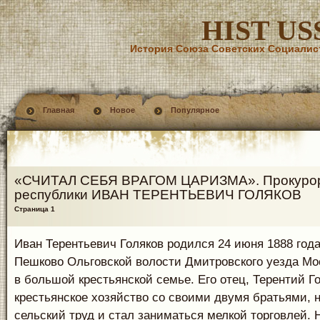
HIST US
История Союза Советских Социалис
Главная
Новое
Популярное
«СЧИТАЛ СЕБЯ ВРАГОМ ЦАРИЗМА». Прокуро
республики ИВАН ТЕРЕНТЬЕВИЧ ГОЛЯКОВ
Страница 1
Иван Терентьевич Голяков родился 24 июня 1888 года
Пешково Ольговской волости Дмитровского уезда Мо
в большой крестьянской семье. Его отец, Терентий Г
крестьянское хозяйство со своими двумя братьями, н
сельский труд и стал заниматься мелкой торговлей.