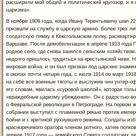
расширили мой общий и политический кругозор, и я 
царизма».
В ноябре 1909 года, когда Ивану Терентьевичу шел 22-
призвали на службу в царскую армию. Более трех лет
солдатскую лямку в Кексгольмском полку, раскварти
Варшаве. После демобилизации в апреле 1913 года Г
родное село, где снова занялся сельским хозяйством
недолго пришлось трудиться на крестьянской ниве. 
мировая война, и он был призван под царские знамен
в окопах почти четыре года, с июля 1914 по март 191
на себе все военные тяготы и выслужив чин унтер-оф
его словам, явилась «суровой школой», которая толь
«враждебные царизму убеждения». Он с радостью во
о Февральской революции в Петрограде. На первом 
собрании выступил с пламенной речью против импе
бойни и с критикой рухнувшего режима. Солдаты из
красноречивого оратора членом ротного, затем полково
апреле 1917 года — армейского Совета солдатских де