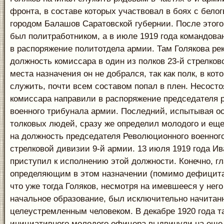
фронта, в составе которых участвовал в боях с бело
городом Балашов Саратовской губернии. После этого
был политработником, а в июле 1919 года командова
в распоряжение политотдела армии. Там Голякова ре
должность комиссара в один из полков 23-й стрелков
места назначения он не добрался, так как полк, в ко
служить, почти всем составом попал в плен. Несост
комиссара направили в распоряжение председателя 
военного трибунала армии. Последний, испытывая о
толковых людей, сразу же определил молодого и еще
на должность председателя Революционного военного
стрелковой дивизии 9-й армии. 13 июля 1919 года И
приступил к исполнению этой должности. Конечно, г
определяющим в этом назначении (помимо дефицита 
что уже тогда Голяков, несмотря на имевшееся у нег
начальное образование, был исключительно начитан
целеустремленным человеком. В декабре 1920 года т
инициативного молодого офицера выдвинули на еще