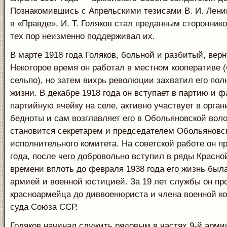
Познакомившись с Апрельскими тезисами В. И. Лени
в «Правде», И. Т. Голяков стал преданным сторонник
тех пор неизменно поддерживал их.
В марте 1918 года Голяков, больной и разбитый, верн
Некоторое время он работал в местном кооперативе
сельпо), но затем вихрь революции захватил его пол
жизни. В декабре 1918 года он вступает в партию и ф
партийную ячейку на селе, активно участвует в орга
бедноты и сам возглавляет его в Обольяновской воло
становится секретарем и председателем Обольяновс
исполнительного комитета. На советской работе он п
года, после чего добровольно вступил в ряды Красно
времени вплоть до февраля 1938 года его жизнь была
армией и военной юстицией. За 19 лет службы он пр
красноармейца до диввоенюриста и члена военной к
суда Союза ССР.
Голяков начинал служить рядовым в частях 9-й арми