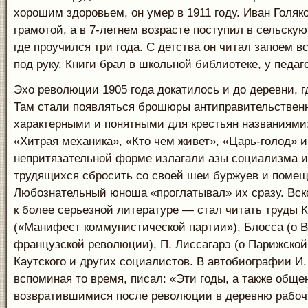
хорошим здоровьем, он умер в 1911 году. Иван Голяк
грамотой, а в 7-летнем возрасте поступил в сельску
где проучился три года. С детства он читал запоем в
под руку. Книги брал в школьной библиотеке, у педаг
Эхо революции 1905 года докатилось и до деревни, 
Там стали появляться брошюры антиправительственн
характерными и понятными для крестьян названиями:
«Хитрая механика», «Кто чем живет», «Царь-голод» и
непритязательной форме излагали азы социализма 
трудящихся сбросить со своей шеи буржуев и помещ
Любознательный юноша «проглатывал» их сразу. Вско
к более серьезной литературе — стал читать труды К
(«Манифест коммунистической партии»), Блосса (о 
французской революции), П. Лиссагарэ (о Парижской
Каутского и других социалистов. В автобиографии И. 
вспоминая то время, писал: «Эти годы, а также обще
возвратившимися после революции в деревню рабо