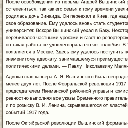
После освобождения из тюрьмы Андрей Вышинский 
остепениться, так как его семья к тому времени уве
родилась дочь Зинаида. Он переехал в Киев, где на
свое образование. Ему удалось вновь стать студенто
университет. Вскоре Вышинский уехал в Баку. Некото
перебивался частными уроками и газетно-репортерск
но такая работа не удовлетворяла его честолюбия. В 
появляется в Москве. Здесь ему удалось поступить 
знаменитому адвокату, занимавшемуся преимуществ
политическими делами, — Павлу Николаевичу Малян
Адвокатская карьера А. Я. Вышинского была непрод
менее двух лет. После Февральской революции 1917 
председателем Якиманской районной управы и коми
ревностно выполняя все указы Временного правитель
и по розыску В. И. Ленина, скрывавшегося от власте
событий 1917 года.
После Октябрьской революции Вышинский формально