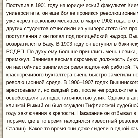
Поступив в 1901 году на юридический факультет Кие
университета, он еще более проникся революционным
уже через несколько месяцев, в марте 1902 года, его
других студентов отчислили из университета без пра
поступления и он попал под полицейский надзор. В
возвратился в Баку. В 1903 году он вступил в бакин
РСДРП. По духу ему больше пришлись меньшевики, 
примкнул. Занимая весьма скромную должность бухга
он настойчиво занимался революционной работой. Т
красноречивого бухгалтера очень быстро заметили не
революционной среде. В 1906–1907 годах Вышинског
арестовывали, но каждый раз, после непродолжитель
освобождали за недостаточностью улик. Однако в апр
кличкой Рыжий он был осужден Тифлисской судебной
году заключения в крепости. Наказание он отбывал в
тюрьме, где в то время находился известный революц
Сталин). Какое-то время они даже сидели в одной ка