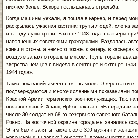
нижнее белье. Вскоре послышалась стрельба.
Когда машины уехали, я пошла в карьер, и перед мо
раскрылась ужасная картина: трупы людей, слегка з
и всюду лужи крови. В июле 1943 года в карьеры пр
наполненных советскими гражданами. Раздалась авт
крики и стоны, а немного позже, к вечеру, в карьерах 
воздухе запахло горелым мясом. Трупы горели два д
зверства немцев я видела в сентябре и октябре 1943 
1944 года».
Таких показаний имеется очень много. Зверства гитл
подтверждаются и многочисленными показаниями по
Красной Армии германских военнослужащих. Так, на
военнопленный Франц Ярбот показал: «В середине ноя
числе 30 солдат из 68-го резервного саперного батал
Ровно. На восточной окраине города мы занялись со
Этим были заняты также около 300 мужчин и женщи
Ровенской и Львовской областей, преимущественно у