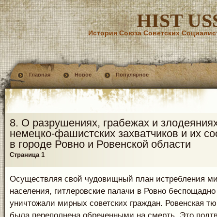
HIST US
История Союза Советских Социалис
Главная
Новое
Популярное
8. О разрушениях, грабежах и злодеяния
немецко-фашистских захватчиков и их с
в городе Ровно и Ровенской области
Страница 1
Осуществляя свой чудовищный план истребления мир
населения, гитлеровские палачи в Ровно беспощадно
уничтожали мирных советских граждан. Ровенская т
была переполнена обреченными на смерть. Это подт