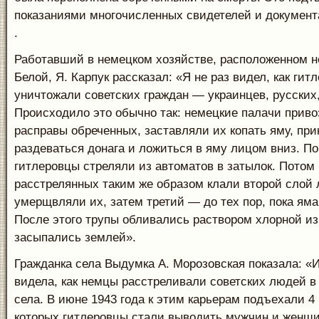
показаниями многочисленных свидетелей и докумен
.
Работавший в немецком хозяйстве, расположенном н
Белой, Я. Карпук рассказал: «Я не раз видел, как гит
уничтожали советских граждан — украинцев, русских,
Происходило это обычно так: немецкие палачи приво
расправы обреченных, заставляли их копать яму, пр
раздеваться донага и ложиться в яму лицом вниз. 
гитлеровцы стреляли из автоматов в затылок. Потом
расстрелянных таким же образом клали второй слой
умерщвляли их, затем третий — до тех пор, пока яма
После этого трупы обливались раствором хлорной из
засыпались землей».
Гражданка села Выдумка А. Морозовская показала: «И
видела, как немцы расстреливали советских людей в
села. В июне 1943 года к этим карьерам подъехали 4
которых гитлеровцы стали выводить мужчин и женщи