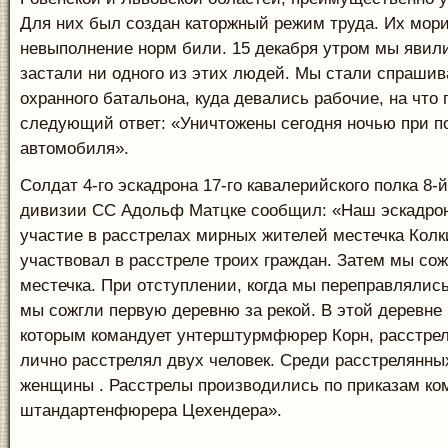
Для них был создан каторжный режим труда. Их мори
невыполнение норм били. 15 декабря утром мы явили
застали ни одного из этих людей. Мы стали спрашив
охранного батальона, куда девались рабочие, на что
следующий ответ: «Уничтожены сегодня ночью при п
автомобиля».
Солдат 4-го эскадрона 17-го кавалерийского полка 8-
дивизии СС Адольф Матцке сообщил: «Наш эскадро
участие в расстрелах мирных жителей местечка Колк
участвовал в расстреле троих граждан. Затем мы сож
местечка. При отступлении, когда мы переправлялись
мы сожгли первую деревню за рекой. В этой деревне 
которым командует унтерштурмфюрер Корн, расстрел
лично расстрелял двух человек. Среди расстрелянны
женщины . Расстрелы производились по приказам ко
штандартенфюрера Цехендера».