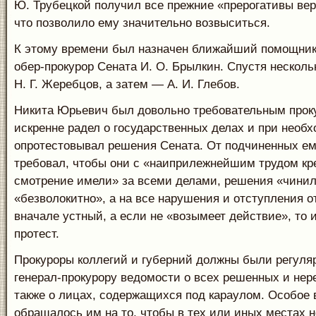
Ю. Трубецкой получил все прежние «прерогативы вер
что позволило ему значительно возвыситься.
К этому времени был назначен ближайший помощник
обер-прокурор Сената И. О. Брылкин. Спустя несколь
Н. Г. Жеребцов, а затем — А. И. Глебов.
Никита Юрьевич был довольно требовательным прок
искренне радел о государственных делах и при необ
опротестовывал решения Сената. От подчиненных ем
требовал, чтобы они с «наиприлежнейшим трудом кр
смотрение имели» за всеми делами, решения «чинил
«безволокитно», а на все нарушения и отступления о
вначале устный, а если не «возымеет действие», то
протест.
Прокуроры коллегий и губерний должны были регуля
генерал-прокурору ведомости о всех решенных и нер
также о лицах, содержащихся под караулом. Особое
обращалось им на то, чтобы в тех или иных местах 