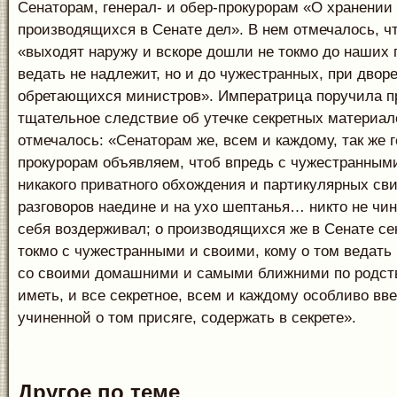
Сенаторам, генерал- и обер-прокурорам «О хранении 
производящихся в Сенате дел». В нем отмечалось, ч
«выходят наружу и вскоре дошли не токмо до наших 
ведать не надлежит, но и до чужестранных, при двор
обретающихся министров». Императрица поручила п
тщательное следствие об утечке секретных материало
отмечалось: «Сенаторам же, всем и каждому, так же г
прокурорам объявляем, чтоб впредь с чужестранны
никакого приватного обхождения и партикулярных св
разговоров наедине и на ухо шептанья… никто не чини
себя воздерживал; о производящихся же в Сенате се
токмо с чужестранными и своими, кому о том ведать 
со своими домашними и самыми ближними по родств
иметь, и все секретное, всем и каждому особливо вве
учиненной о том присяге, содержать в секрете».
Другое по теме