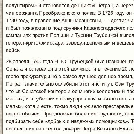
волунтиром» и становится денщиком Петра I, а через
чин сержанта Преображенского полка. В 1726 году он 
1730 году, в правление Анны Иоанновны, — достиг ч
и был пожалован в подпоручики Кавалергардского по
кампаниях против Польши и Турции Трубецкой выпол
генерал-кригскомиссара, заведуя денежным и веще
войск.
28 апреля 1740 года Н. Ю. Трубецкой был назначен г
Сената и оставался в этой должности в течение 20 ле
главе прокуратуры не в самое лучшее для нее время,
Петра I значительно ослабили этот институт. Сам Тр
что «в Сенатской конторе и ее многих коллегиях и п
местах, и в губерниях прокуроров почти никого нет, а
малых, хотя и есть, токмо люди уж зело престарелые
неспособные». Преодолевая большие трудности, гене
подбирать себе «добрых и надежных помощников». Т
восшествия на престол дочери Петра Великого Елиза