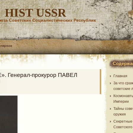
HIST USSR
юза Советских Социалистических Республик
улярное
Содержа
. Генерал-прокурор ПАВЕЛ
Главная
Й
За что сра
советские 
Космонавт
Империи
Тайны сове
оружия
Секретные
Советского