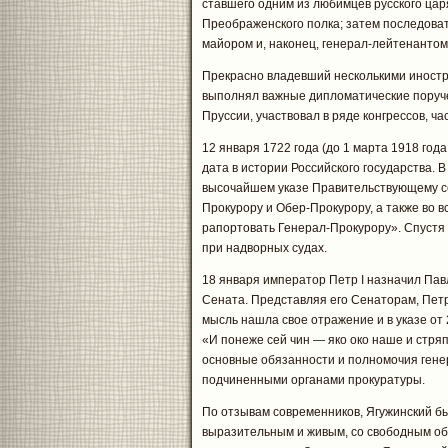
ставшего одним из любимцев русского царя
Преображенского полка; затем последова
майором и, наконец, генерал-лейтенантом
Прекрасно владевший несколькими иностр
выполнял важные дипломатические поруче
Пруссии, участвовал в ряде конгрессов, ч
12 января 1722 года (до 1 марта 1918 го
дата в истории Российского государства. 
высочайшем указе Правительствующему се
Прокурору и Обер-Прокурору, а также во в
рапортовать Генерал-Прокурору». Спустя
при надворных судах.
18 января император Петр I назначил Па
Сената. Представляя его Сенаторам, Петр I
мысль нашла свое отражение и в указе от
«И понеже сей чин — яко око наше и стряп
основные обязанности и полномочия генер
подчиненными органами прокуратуры.
По отзывам современников, Ягужинский б
выразительным и живым, со свободным об