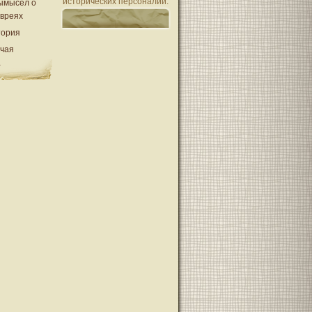
исторических персоналий.
ымысел о
евреях
тория
очая
а