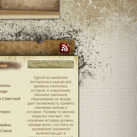
ние
Одной из наиболее
интересных наук во все
жались
времена считалась
история. К сожалению,
люди
обычное школьное
ы Советской
образование не всегда
дает возможность привить
ученикам любовь к
тского
истории. Почему-то многие
педагоги считают, что
изучение истории должно,
прежде всего, состоять из
 войны
заучивания огромного
 Союза
количества дат и