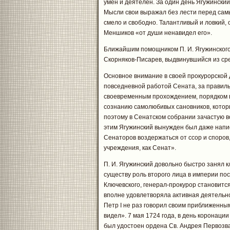
умен и деятелен. За один день Ягужинский 
Мысли свои выражал без лести перед сам
смело и свободно. Талантливый и ловкий, 
Меншиков «от души ненавидел его».
Ближайшим помощником П. И. Ягужинского,
Скорняков-Писарев, выдвинувшийся из ср
Основное внимание в своей прокурорской 
повседневной работой Сената, за правиль
своевременным прохождением, порядком в
сознанию самолюбивых сановников, которы
поэтому в Сенатском собрании зачастую воз
этим Ягужинский вынужден был даже напи
Сенаторов воздержаться от ссор и споров,
учреждения, как Сенат».
П. И. Ягужинский довольно быстро занял к
существу роль второго лица в империи пос
Ключевского, генерал-прокурор становитс
вполне удовлетворяла активная деятельнос
Петр I не раз говорил своим приближенным:
видел». 7 мая 1724 года, в день коронац
был удостоен ордена Св. Андрея Первозв