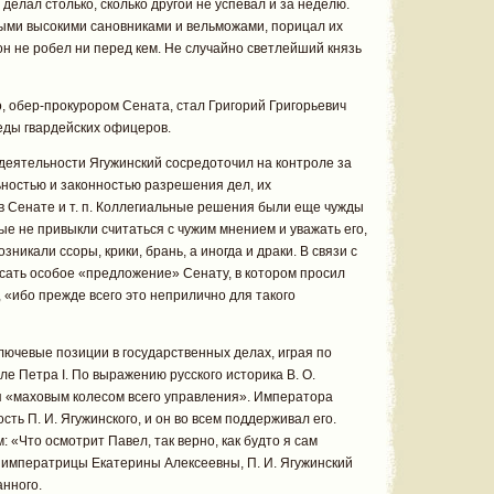
делал столько, сколько другой не успевал и за неделю.
ыми высокими сановниками и вельможами, порицал их
он не робел ни перед кем. Не случайно светлейший князь
 обер-прокурором Сената, стал Григорий Григорьевич
еды гвардейских офицеров.
деятельности Ягужинский сосредоточил на контроле за
ностью и законностью разрешения дел, их
 Сенате и т. п. Коллегиальные решения были еще чужды
е не привыкли считаться с чужим мнением и уважать его,
никали ссоры, крики, брань, а иногда и драки. В связи с
сать особое «предложение» Сенату, в котором просил
 «ибо прежде всего это неприлично для такого
лючевые позиции в государственных делах, играя по
ле Петра I. По выражению русского историка В. О.
я «маховым колесом всего управления». Императора
ть П. И. Ягужинского, и он во всем поддерживал его.
 «Что осмотрит Павел, так верно, как будто я сам
ии императрицы Екатерины Алексеевны, П. И. Ягужинский
анного.