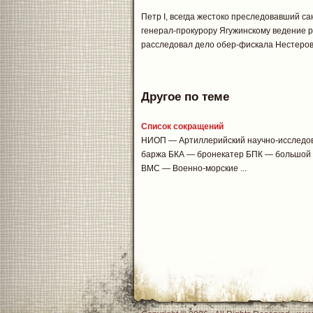
Петр I, всегда жестоко преследовавший са
генерал-прокурору Ягужинскому ведение ро
расследовал дело обер-фискала Нестерова
Другое по теме
Список сокращений
НИОП — Артиллерийский научно-исследов
баржа БКА — бронекатер БПК — большой 
ВМС — Военно-морские ...