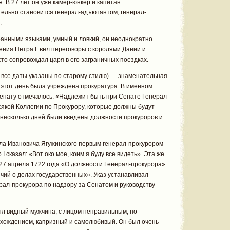
. В 27 лет он уже камер-юнкер и капитан
тельно становится генерал-адъютантом, генерал-
.
анными языками, умный и ловкий, он неоднократно
ния Петра I: вел переговоры с королями Дании и
асто сопровождал царя в его заграничных поездках.
да все даты указаны по старому стилю) — знаменательная
В этот день была учреждена прокуратура. В именном
нату отмечалось: «Надлежит быть при Сенате Генерал-
сякой Коллегии по Прокурору, которые должны будут
 несколько дней были введены должности прокуроров и
вла Ивановича Ягужинского первым генерал-прокурором
 сказал: «Вот око мое, коим я буду все видеть». Эта же
 27 апреля 1722 года «О должности Генерал-прокурора»:
чий о делах государственных». Указ устанавливал
ал-прокурора по надзору за Сенатом и руководству
ыл видный мужчина, с лицом неправильным, но
хождением, капризный и самолюбивый. Он был очень