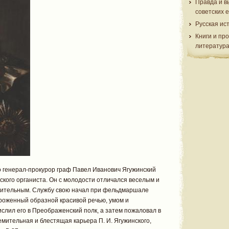
Правда и в
советских 
Русская ис
Книги и пр
литератур
о генерал-прокурор граф Павел Иванович Ягужинский
вского органиста. Он с молодости отличался веселым и
зительным. Службу свою начал при фельдмаршале
ороженный образной красивой речью, умом и
лил его в Преображенский полк, а затем пожаловал в
емительная и блестящая карьера П. И. Ягужинского,