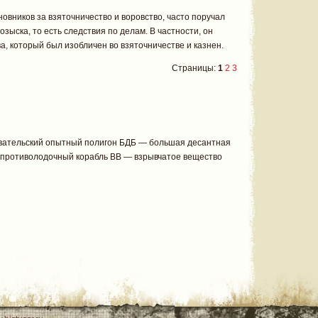
новников за взяточничество и воровство, часто поручал
зыска, то есть следствия по делам. В частности, он
, который был изобличен во взяточничестве и казнен.
Страницы:
1
2
3
ательский опытный полигон БДБ — большая десантная
противолодочный корабль ВВ — взрывчатое вещество