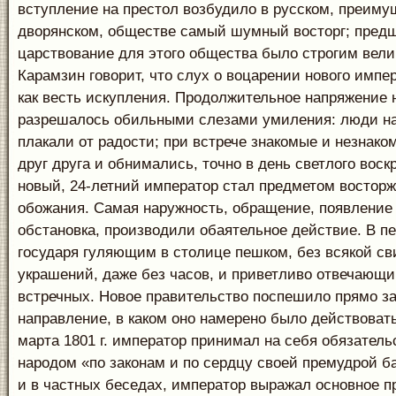
вступление на престол возбудило в русском, преиму
дворянском, обществе самый шумный восторг; пре
царствование для этого общества было строгим вели
Карамзин говорит, что слух о воцарении нового импе
как весть искупления. Продолжительное напряжение 
разрешалось обильными слезами умиления: люди на
плакали от радости; при встрече знакомые и незнак
друг друга и обнимались, точно в день светлого воск
новый, 24-летний император стал предметом восторж
обожания. Самая наружность, обращение, появление н
обстановка, производили обаятельное действие. В п
государя гуляющим в столице пешком, без всякой св
украшений, даже без часов, и приветливо отвечающи
встречных. Новое правительство поспешило прямо з
направление, в каком оно намерено было действоват
марта 1801 г. император принимал на себя обязатель
народом «по законам и по сердцу своей премудрой баб
и в частных беседах, император выражал основное п