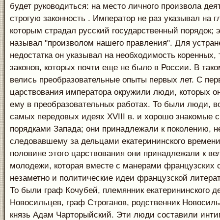
будет руководиться: на место личного произвола дея
строгую законность . Император не раз указывал на г
которым страдал русский государственный порядок; э
называл "произволом нашего правления". Для устран
недостатка он указывал на необходимость коренных, т
законов, которых почти еще не было в России. В так
велись преобразовательные опыты первых лет. С пер
царствования императора окружили люди, которых он
ему в преобразовательных работах. То были люди, в
самых передовых идеях XVIII в. и хорошо знакомые 
порядками Запада; они принадлежали к поколению, н
следовавшему за дельцами екатерининского времени
половине этого царствования они принадлежали к ве
молодежи, которая вместе с манерами французских 
незаметно и политические идеи французской литера
То были граф Кочубей, племянник екатерининского д
Новосильцев, граф Строганов, родственник Новосиль
князь Адам Чарторыйский. Эти люди составили инти