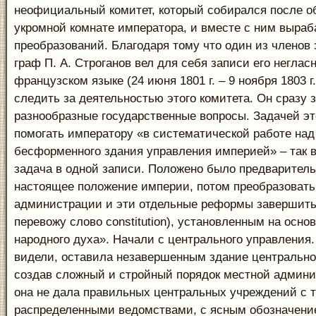
неофициальный комитет, который собирался после о
укромной комнате императора, и вместе с ним выра
преобразований. Благодаря тому что один из членов 
граф П. А. Строганов вел для себя записи его неглас
французском языке (24 июня 1801 г. – 9 ноября 1803 г
следить за деятельностью этого комитета. Он сразу 
разнообразные государственные вопросы. Задачей эт
помогать императору «в систематической работе на
бесформенного здания управления империей» – так 
задача в одной записи. Положено было предваритель
настоящее положение империи, потом преобразовать
администрации и эти отдельные реформы завершить
перевожу слово constitution), установленным на осно
народного духа». Начали с центрального управления.
видели, оставила незавершенным здание центрально
создав сложный и стройный порядок местной админи
она не дала правильных центральных учреждений с 
распределенными ведомствами, с ясным обозначени