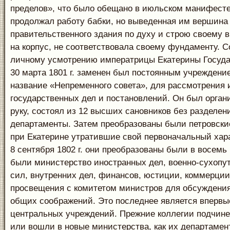
пределов», что было обещано в июльском манифесте 
продолжал работу бабки, но выведенная им вершина
правительственного здания по духу и строю своему
на корпус, не соответствовала своему фундаменту. 
личному усмотрению императрицы Екатерины Госуда
30 марта 1801 г. заменен был постоянным учрежден
название «Непременного совета», для рассмотрения
государственных дел и постановлений. Он был орган
руку, состоял из 12 высших сановников без разделен
департаменты. Затем преобразованы были петровские
при Екатерине утратившие свой первоначальный хар
8 сентября 1802 г. они преобразованы были в восемь
были министерство иностранных дел, военно-сухопу
сил, внутренних дел, финансов, юстиции, коммерции
просвещения с комитетом министров для обсуждени
общих соображений. Это последнее является впервы
центральных учреждений. Прежние коллегии подчин
или вошли в новые министерства, как их департамен