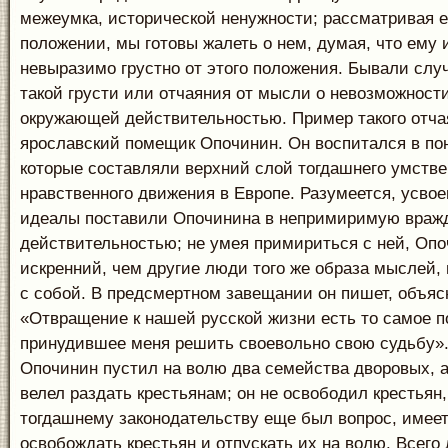
межеумка, исторической ненужности; рассматривая е
положении, мы готовы жалеть о нем, думая, что ему 
невыразимо грустно от этого положения. Бывали слу
такой грусти или отчаяния от мысли о невозможност
окружающей действительностью. Пример такого отча
ярославский помещик Опочинин. Он воспитался в пон
которые составляли верхний слой тогдашнего умстве
нравственного движения в Европе. Разумеется, усво
идеалы поставили Опочинина в непримиримую враж
действительностью; не умея примириться с ней, Опо
искренний, чем другие люди того же образа мыслей, в
с собой. В предсмертном завещании он пишет, объясн
«Отвращение к нашей русской жизни есть то самое 
принудившее меня решить своевольно свою судьбу»
Опочинин пустил на волю два семейства дворовых, а
велел раздать крестьянам; он не освободил крестьян,
тогдашнему законодательству еще был вопрос, имее
освобождать крестьян и отпускать их на волю. Всего