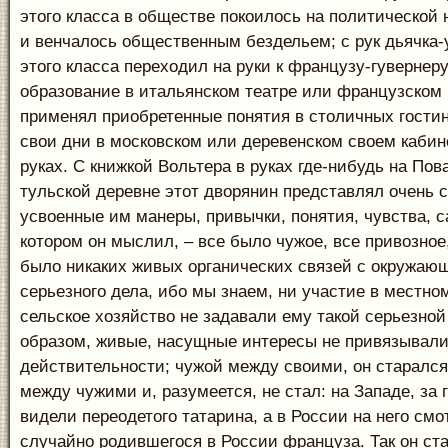
этого класса в обществе покоилось на политической
и венчалось общественным бездельем; с рук дьячка-
этого класса переходил на руки к французу-гувернер
образование в итальянском театре или французском 
применял приобретенные понятия в столичных гости
свои дни в московском или деревенском своем кабин
руках. С книжкой Вольтера в руках где-нибудь на Пов
тульской деревне этот дворянин представлял очень 
усвоенные им манеры, привычки, понятия, чувства, с
котором он мыслил, – все было чужое, все привозное,
было никаких живых органических связей с окружающ
серьезного дела, ибо мы знаем, ни участие в местно
сельское хозяйство не задавали ему такой серьезной
образом, живые, насущные интересы не привязывали 
действительности; чужой между своими, он старался
между чужими и, разумеется, не стал: на Западе, за 
видели переодетого татарина, а в России на него смот
случайно родившегося в России француза. Так он ст