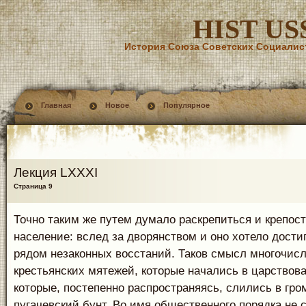
HIST US
История Союза Советских Социалис
Главная
Новое
Популярное
Лекция LXXXI
Страница 9
Точно таким же путем думало раскрепиться и крепост
население: вслед за дворянством и оно хотело дости
рядом незаконных восстаний. Таков смысл многочис
крестьянских мятежей, которые начались в царствова
которые, постепенно распространяясь, слились в гр
пугачевский бунт. Во имя общественного порядка не 