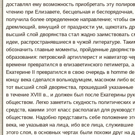
доставлял ему возможность приобретать эту полиров
чтению при Елизавете, бесцельная и беспорядочная,
получила более определенное направление; чтобы о
дремлющий, вянущий от праздности ум, щекотать д
высший слой дворянства стал жадно заимствовать с
идеи, распространявшиеся в чужой литературе. Таки
обозначить главные моменты, пройденные дворянств
образования: петровский артиллерист и навигатор че
времени превратился в елизаветинского петиметра, а
Екатерине II превратился в свою очередь в homme de l
концу века сделался вольнодумцем, масоном либо в
тот высший слой дворянства, прошедший указанные
в течение XVIII в., и должен был после Екатерины ру
обществом. Легко заметить скудность политических 
средств, какими этот класс располагал для руководс
обществом. Надобно представить себе положение это
века, не указывая на лица, ибо все лица, служивши
этого слоя, в основных чертах были похожи друг на 