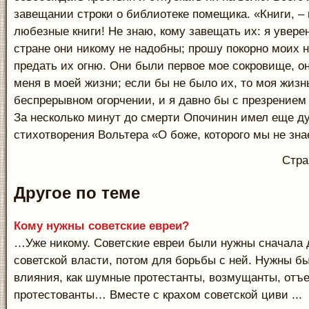
завещании строки о библиотеке помещика. «Книги, – 
любезные книги! Не знаю, кому завещать их: я увере
стране они никому не надобны; прошу покорно моих 
предать их огню. Они были первое мое сокровище, он
меня в моей жизни; если бы не было их, то моя жизн
беспрерывном огорчении, и я давно бы с презрением 
За несколько минут до смерти Опочинин имел еще ду
стихотворения Вольтера «О боже, которого мы не зна
Стр
Другое по теме
Кому нужны советские евреи?
…Уже никому. Советские евреи были нужны сначала 
советской власти, потом для борьбы с ней. Нужны бы
влияния, как шумные протестанты, возмущанты, отъ
протестованты… Вместе с крахом советской циви ...