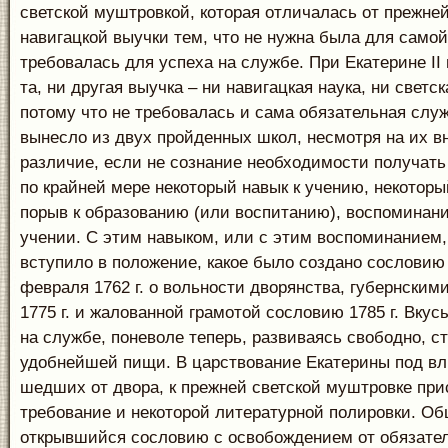
светской муштровкой, которая отличалась от прежне
навигацкой выучки тем, что не нужна была для самой
требовалась для успеха на службе. При Екатерине II
та, ни другая выучка – ни навигацкая наука, ни светс
потому что не требовалась и сама обязательная служ
вынесло из двух пройденных школ, несмотря на их в
различие, если не сознание необходимости получать
по крайней мере некоторый навык к учению, некотор
порыв к образованию (или воспитанию), воспоминан
учении. С этим навыком, или с этим воспоминанием,
вступило в положение, какое было создано сословию
февраля 1762 г. о вольности дворянства, губернски
1775 г. и жалованной грамотой сословию 1785 г. Вкус
на службе, поневоле теперь, развиваясь свободно, с
удобнейшей пищи. В царствование Екатерины под в
шедших от двора, к прежней светской муштровке пр
требование и некоторой литературной полировки. Об
открывшийся сословию с освобождением от обязате