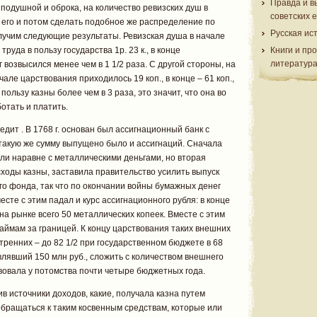
Правда и в
 подушной и оброка, на количество ревизских душ в
советских 
 его и потом сделать подобное же распределение по
Русская ис
лучим следующие результаты. Ревизская душа в начале
руда в пользу государства 1р. 23 к., в конце
Книги и пр
литератур
лог возвысился менее чем в 1 1/2 раза. С другой стороны, на
але царствования приходилось 19 коп., в конце – 61 коп.,
 пользу казны более чем в 3 раза, это значит, что она во
отать и платить.
дит . В 1768 г. основан был ассигнационный банк с
такую же сумму выпущено было и ассигнаций. Сначала
ли наравне с металлическими деньгами, но вторая
ходы казны, заставила правительство усилить выпуск
о фонда, так что по окончании войны бумажных денег
есте с этим падал и курс ассигнационного рубля: в конце
л на рынке всего 50 металлических копеек. Вместе с этим
аймам за границей. К концу царствования таких внешних
утренних – до 82 1/2 при государственном бюджете в 68
влявший 150 млн руб., сложить с количеством внешнего
твовала у потомства почти четыре бюджетных года.
в источники доходов, какие, получала казна путем
обращаться к таким косвенным средствам, которые или