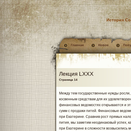
История Со
Главная
Новое
Поп
Лекция LXXX
Страница 14
Между тем государственные нужды росли, 
косвенным средствам для их удовлетворе
финансовых ведомостях открываются и эти
сумм с продажи питей. Финансовые ведом
при Екатерине. Сравнив рост прямых нало
пития, мы заметим неодинаковый успех, ка
при Екатерине в сложности возвысились ме