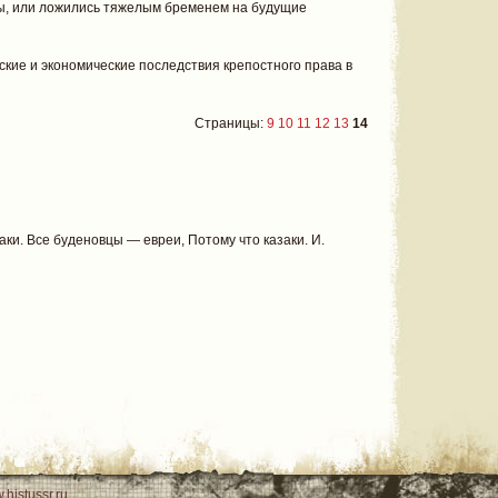
ы, или ложились тяжелым бременем на будущие
кие и экономические последствия крепостного права в
Страницы:
9
10
11
12
13
14
ки. Все буденовцы — евреи, Потому что казаки. И.
.histussr.ru