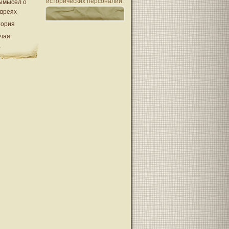
исторических персоналий.
ымысел о
евреях
тория
очая
а