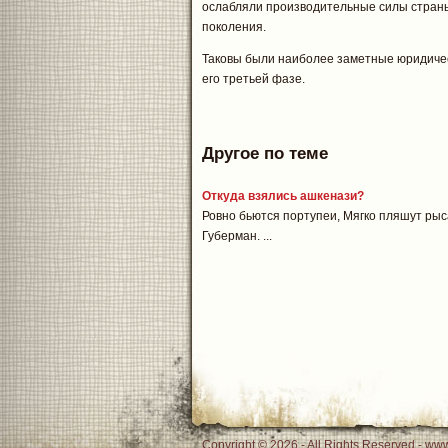
ослабляли производительные силы стран
поколения.
Таковы были наиболее заметные юридичес
его третьей фазе.
Другое по теме
Откуда взялись ашкенази?
Ровно бьются портупеи, Мягко пляшут рыса
Губерман. ...
Copyright © 2026 - All Rights Reserved - www