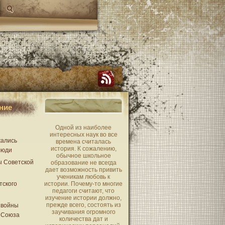
ние
Одной из наиболее
интересных наук во все
жались
времена считалась
история. К сожалению,
люди
обычное школьное
ы Советской
образование не всегда
дает возможность привить
ученикам любовь к
тского
истории. Почему-то многие
педагоги считают, что
изучение истории должно,
прежде всего, состоять из
 войны
заучивания огромного
 Союза
количества дат и