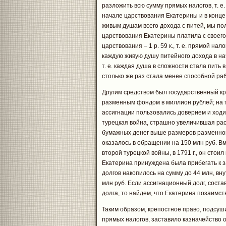
разложить всю сумму прямых налогов, т. е.
начале царствования Екатерины и в конце
живым душам всего дохода с питей, мы по
царствования Екатерины платила с своего т
царствования – 1 р. 59 к., т. е. прямой на
каждую живую душу питейного дохода в нач
т. е. каждая душа в сложности стала пить в
столько же раз стала менее способной раб
Другим средством был государственный кре
разменным фондом в миллион рублей; на 
ассигнации пользовались доверием и ходи
турецкая война, страшно увеличившая рас
бумажных денег выше размеров разменног
оказалось в обращении на 150 млн руб. Вм
второй турецкой войны, в 1791 г., он стои
Екатерина принуждена была прибегать к з
долгов накопилось на сумму до 44 млн, вн
млн руб. Если ассигнационный долг, соста
долга, то найдем, что Екатерина позаимс
Таким образом, крепостное право, подсуши
прямых налогов, заставило казначейство 