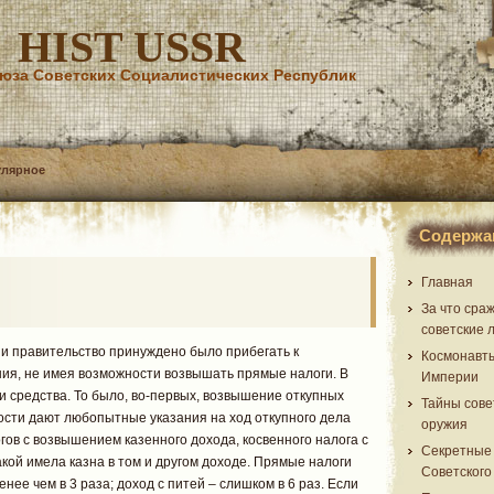
HIST USSR
юза Советских Социалистических Республик
улярное
Содержа
Главная
За что сра
советские 
и правительство принуждено было прибегать к
Космонавт
ния, не имея возможности возвышать прямые налоги. В
Империи
 средства. То было, во-первых, возвышение откупных
Тайны сове
ости дают любопытные указания на ход откупного дела
оружия
гов с возвышением казенного дохода, косвенного налога с
Секретные
кой имела казна в том и другом доходе. Прямые налоги
Советского
нее чем в 3 раза; доход с питей – слишком в 6 раз. Если