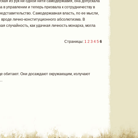
ская из рук ни одной нити самодержавия, она допускала
а в управлении и теперь призвала к сотрудничеству в
едставительство. Самодержавная власть, по ее мысли,
о вроде лично-конституционного абсолютизма. В
кая случайность, как удачная личность монарха, могла
Страницы:
1
2
3
4
5
6
де обитают. Они досаждают окружающим, излучают
..