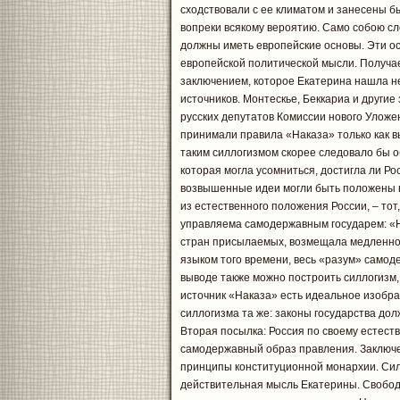
сходствовали с ее климатом и занесены бы
вопреки всякому вероятию. Само собою сл
должны иметь европейские основы. Эти о
европейской политической мысли. Получа
заключением, которое Екатерина нашла н
источников. Монтескье, Беккариа и другие
русских депутатов Комиссии нового Уложе
принимали правила «Наказа» только как в
таким силлогизмом скорее следовало бы о
которая могла усомниться, достигла ли Ро
возвышенные идеи могли быть положены в 
из естественного положения России, – то
управляема самодержавным государем: «Н
стран присылаемых, возмещала медленнос
языком того времени, весь «разум» самод
выводе также можно построить силлогизм,
источник «Наказа» есть идеальное изобр
силлогизма та же: законы государства до
Вторая посылка: Россия по своему естеств
самодержавный образ правления. Заключе
принципы конституционной монархии. Сил
действительная мысль Екатерины. Свобод