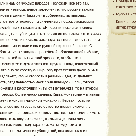
Правда и в
ли к нам от чуждых народов. Положим, все это так,
советских 
едует невысказанное заключение, что русские законы
Русская ис
сновы и даны «Наказом» в собранных им выводах
ется нечто похожее на силлогизм с подразумеваемым
Книги и пр
литератур
еудобным договаривать. «Наказ» не вскрывает своих
 западные публицисты, которыми он пользовался, в глазах
ния не имели никакого законодательного авторитета: они
ыражение мысли и воли русской верховной власти. С
братиться к западноевропейской образованной публике,
ссия такой политической зрелости, чтобы столь
основу ее кодекса законов. Другой вывод, извлеченный
т, что она по своему обширному протяжению должна быть
адлежит, чтобы скорость в решении дел, из дальних
ть, отдаленностью мест причиняемую». Если, говоря
ержавия в расстоянии Читы от Петербурга, то на втором
 гораздо более неожиданный. Книга Монтескье – главный
ажение конституционной монархии. Первая посылка
лжны соответствовать его естественному положению.
енному, т. е. географическому, протяжению должна иметь
ние: в основу ее законодательства должны лечь
логизм имеет вид паралогизма, между тем это
ная от политических убеждений, она заменяла их