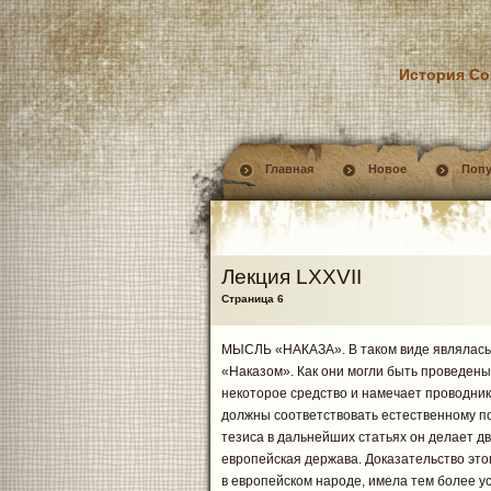
История Со
Главная
Новое
Поп
Лекция LXXVII
Страница 6
МЫСЛЬ «НАКАЗА». В таком виде являлась
«Наказом». Как они могли быть проведены
некоторое средство и намечает проводник
должны соответствовать естественному по
тезиса в дальнейших статьях он делает д
европейская держава. Доказательство это
в европейском народе, имела тем более ус