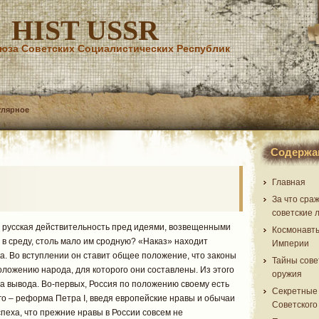
HIST USSR
юза Советских Социалистических Республик
улярное
Содержа
Главная
За что сра
советские 
 русская действительность пред идеями, возвещенными
Космонавт
 в среду, столь мало им сродную? «Наказ» находит
Империи
а. Во вступлении он ставит общее положение, что законы
Тайны сове
ложению народа, для которого они составлены. Из этого
оружия
ва вывода. Во-первых, Россия по положению своему есть
Секретные
го – реформа Петра I, введя европейские нравы и обычаи
Советского
пеха, что прежние нравы в России совсем не