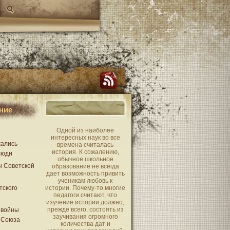
ние
Одной из наиболее
интересных наук во все
жались
времена считалась
история. К сожалению,
люди
обычное школьное
ы Советской
образование не всегда
дает возможность привить
ученикам любовь к
тского
истории. Почему-то многие
педагоги считают, что
изучение истории должно,
прежде всего, состоять из
 войны
заучивания огромного
 Союза
количества дат и