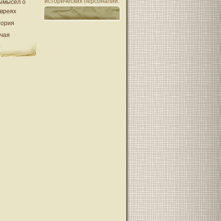
исторических персоналий.
ымысел о
евреях
тория
очая
а