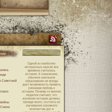
ние
Одной из наиболее
интересных наук во все
жались
времена считалась
история. К сожалению,
люди
обычное школьное
ы Советской
образование не всегда
дает возможность привить
ученикам любовь к
тского
истории. Почему-то многие
педагоги считают, что
изучение истории должно,
прежде всего, состоять из
 войны
заучивания огромного
 Союза
количества дат и