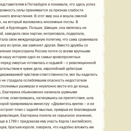
редставителям в Петербурге и понимала, что здесь успех
кромность силы принимается за признак слабости.
ннего впечатления. В этот мир она и вошла смелой
н, на который жаловались иноземные послы. В
й, в Курляндии, Польше, Швеции, она являлась не
й, заводила свои партии, интриговала, подкупала,
путала свою международную политику, что сама сравнивала
апу из грязи, как завязнет другая. Вместо дружбы со
авления перессорила Россию почти со всеми крупными
 в нашу историю одно из самых кровопролитных
и перед смертью готовилась к седьмой – с революционной
ательством в чужие дела, европейский арбитраж
 сдерживаемой чувством ответственности, мог бы наделать
ы не страдала ослаблявшим опасность недостатком
сполнимых размерах и неуклонно вести его до конца.
а, Екатерина обыкновенно начинала шумными
отом, осмотревшись, наткнувшись на препятствия, шла
 порой прикрикивала министру: «Держитесь крепко – и ни
о построит план с задней мыслью, прикрыв ее благовидным
 революция, Екатерина поняла ее серьезное значение,
 в 1789 г. предсказав ему участь Карла I английского,
цев, братьев короля, говорила, что надобно вложить им