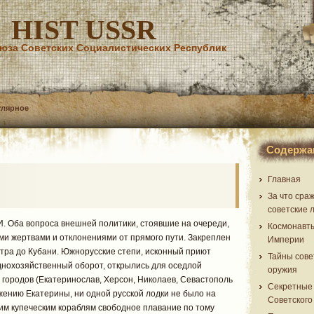
HIST USSR
юза Советских Социалистических Республик
улярное
Содержа
Главная
За что сра
советские 
ба вопроса внешней политики, стоявшие на очереди,
Космонавт
ми жертвами и отклонениями от прямого пути. Закреплен
Империи
тра до Кубани. Южнорусские степи, исконный приют
Тайны сове
днохозяйственный оборот, открылись для оседлой
оружия
 городов (Екатеринослав, Херсон, Николаев, Севастополь
Секретные
ажению Екатерины, ни одной русской лодки не было на
Советского
ким купеческим кораблям свободное плавание по тому