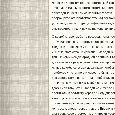
морю, и оборот русской черноморской торгов
почти до 2 млн. К экономическим выгодам 
присоединением Крыма военный флот в С
опорой русского протектората над восточ
успешно дрался с турецким флотом в виду
о возможности идти прямо на Константин
С другой стороны, была воссоединена поч
получила значение, соприкасавшееся с д
тогда считалось до 6 770 тыс. большею ча
200 тыс. магометан и христиан. Западные
три. Приемы международной политики Ека
достигнутых в разрешении обоих вопросов
жить в дружбе со всеми державами, чтобы 
наиболее угнетенного и через то быть трете
разыграть такую роль в тогдашней полити
политике крупных и большей части мелких
дворы или кабинеты. Народные интересы 
проникали в политику через призму дипло
зачастую и ломала. Все эти кабинетские м
последние игры, пока революция не выкинул
конгресса, вновь превратившего Европу в
зная цену своего ремесла, эти игроки иска