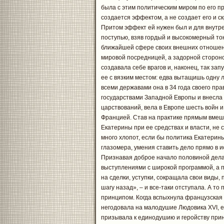
была с этим политическим миром по его п
создается эффектом, а не создает его и с
Притом эффект ей нужен был и для внутре
поступью, взяв гордый и высокомерный то
ближайшей сфере своих внешних отношени
мировой посредницей, а задорной стороно
создавала себе врагов и, наконец, так за
ее с вязким местом: едва вытащишь одну л
всеми державами она в 34 года своего пр
государствами Западной Европы и внесла
царствований, вела в Европе шесть войн 
Францией. Став на практике прямым вмеш
Екатерины при ее средствах и власти, не
много хлопот, если бы политика Екатерин
глазомера, умения ставить дело прямо в и
Признавая доброе начало половиной дел
выступлениями с широкой программой, а п
на сделки, уступки, сокращала свои виды,
шагу назад», – и все-таки отступала. А т
принципом. Когда вспыхнула французская
негодовала на малодушие Людовика XVI, еще
призывала к единодушию и геройству прин