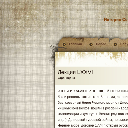
История Со
Главная
Новое
Поп
Лекция LXXVI
Страница 11
ИТОГИ И ХАРАКТЕР ВНЕШНЕЙ ПОЛИТИКИ. О
были решены, хотя с колебаниями, лишни
был северный берег Черного моря от Днес
хищных кочевников, вошли в русский наро
колонизации и культуры. Возник ряд новых
и др.). До первой турецкой войны, по выр
Черном море; договор 1774 г. открыл русс