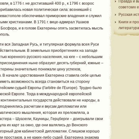
Правда и в
ли, в 1776 г. не достигавший 400 р., к 1796 г. возрос
советских 
прибавилась новая политическая сила: возникший с
Русская ис
евастополе обеспечивал приморские владения и служил
ными христианами. В 1791 г. вице-адмирал Ушаков
Книги и пр
литератур
 Босфора, и в голове Екатерины опять засветилась мысль
ополь.
ти вся Западная Русь, и титулярная формула всея Руси
ействительным. В земельных приобретениях на западе
стью коренного русского населения, на юге – с небольшим
 присоединения ныне образуют десять губерний, южные –
терины значительно понижали цену успехов,
. В начале царствования Екатерина ставила себе целью
иметь возможность всегда становиться на сторону
йским судьей Европы (l'arbitre de l'Europe). Трудно было
ческой Европе. Тогда в международной европейской
 континентальных государств действовали не народы, а
подчинялись расчетам и вкусам дипломатии или
матического мышления, которая их преломляла, а
астера – Шуазели, Кауницы, Герцберги – доигрывали свои
а их карт за окно, где они валялись до Венского
 игорный дом кабинетской дипломатии. Слишком хорошо
ли простаков, а не каких-либо судей. Екатерина знакома