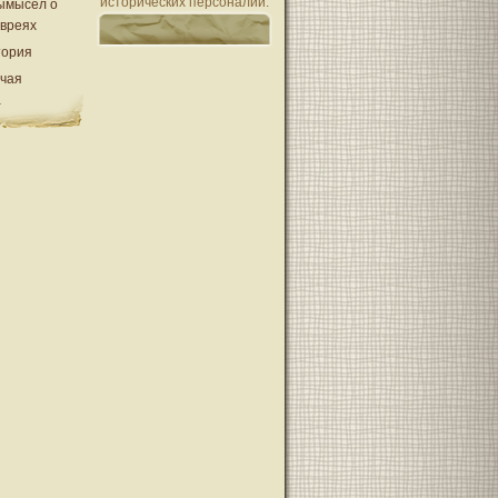
исторических персоналий.
ымысел о
евреях
тория
очая
а