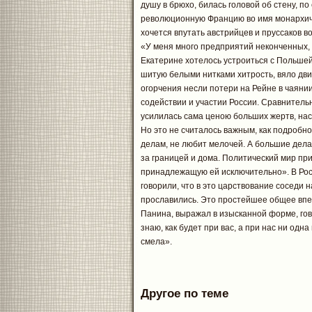
душу в брюхо, билась головой об стену, п
революционную Францию во имя монархичес
хочется впутать австрийцев и пруссаков в
«У меня много предприятий неконченных, 
Екатерине хотелось устроиться с Польшей
шитую белыми нитками хитрость, вяло дв
огорчения несли потери на Рейне в чаяни
содействии и участии России. Сравнительн
усилилась сама ценою больших жертв, нас
Но это не считалось важным, как подробно
делам, не любит мелочей. А большие дела
за границей и дома. Политический мир при
принадлежащую ей исключительно». В Рос
говорили, что в это царствование соседи 
прославились. Это простейшее общее впе
Панина, выражал в изысканной форме, го
знаю, как будет при вас, а при нас ни од
смела».
Другое по теме