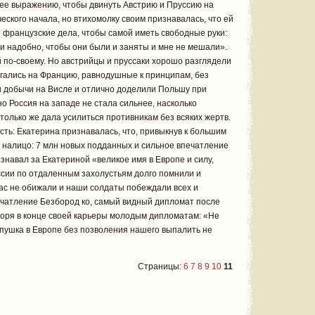
о ее выражению, чтобы двинуть Австрию и Пруссию на
кого начала, но втихомолку своим признавалась, что ей
о французские дела, чтобы самой иметь свободные руки:
и надобно, чтобы они были и заняты и мне не мешали».
 по-своему. Но австрийцы и пруссаки хорошо разглядели
игались на Францию, равнодушные к принципам, без
и добычи на Висле и отлично доделили Польшу при
о Россия на западе не стала сильнее, насколько
только же дала усилиться противникам без всяких жертв.
сть: Екатерина признавалась, что, привыкнув к большим
 налицо: 7 млн новых подданных и сильное впечатление
знавал за Екатериной «великое имя в Европе и силу,
сии по отдаленным захолустьям долго помнили и
нас не обижали и наши солдаты побеждали всех и
чатление Безбород ко, самый видный дипломат после
воря в конце своей карьеры молодым дипломатам: «Не
на пушка в Европе без позволения нашего выпалить не
Страницы:
6
7
8
9
10
11