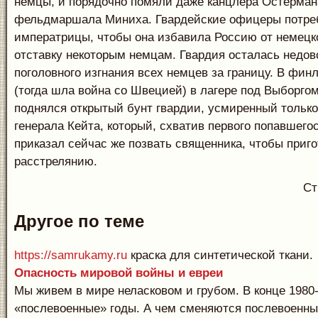
немцы, и порядочно помяли даже канцлера Остерман
фельдмаршала Миниха. Гвардейские офицеры потре
императрицы, чтобы она избавила Россию от немецко
отставку некоторым немцам. Гвардия осталась недов
поголовного изгнания всех немцев за границу. В фин
(тогда шла война со Швецией) в лагере под Выборго
поднялся открытый бунт гвардии, усмиренный только
генерала Кейта, который, схватив первого попавшего
приказал сейчас же позвать священника, чтобы приго
расстрелянию.
Ст
Другое по теме
https://samrukamy.ru
краска для синтетической ткани.
Опасность мировой войны и евреи
Мы живем в мире неласковом и грубом. В конце 1980
«послевоенные» годы. А чем сменяются послевоенны