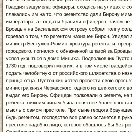
Гвардия зашумела; офицеры, сходясь на улицах с со
плакались им на то, что регентство дали Бирону мим
императора, а солдаты бранили офицеров, зачем не 
Бровцын на Васильевском острову собрал толпу солд
горевал о том, что регентом назначен Бирон. Увидел 
министр Бестужев-Рюмин, креатура регента, и, превр
городового, погнался с обнаженной шпагой за Бровц
успел укрыться в доме Миниха. Подполковник Пусто
1730 год, подговорил многих, и в том числе гвардейс
подать челобитную от российского шляхетства о наз
принца-отца. Пустошкин хотел провести свою просьбу
министра князя Черкасского, одного из шляхетских вож
выдал его Бирону. Офицеры толковали о регенте, не 
ребенка; нижним чинам была понятнее более простая
мысль о самом престоле. При сыне герцога брауншвей
будь регентом, господство все равно останется в рук
престоле надобно лицо, которое обошлось бы без рег