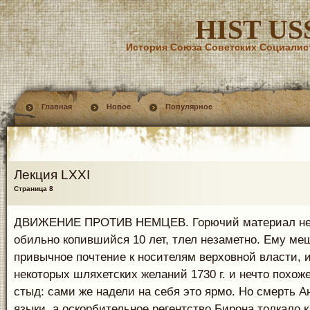
HIST US
История Союза Советских Социалис
Главная
Новое
Популярное
Лекция LXXI
Страница 8
ДВИЖЕНИЕ ПРОТИВ НЕМЦЕВ. Горючий материал нег
обильно копившийся 10 лет, тлел незаметно. Ему ме
привычное почтение к носителям верховной власти, 
некоторых шляхетских желаний 1730 г. и нечто похож
стыд: сами же надели на себя это ярмо. Но смерть А
языки, а оскорбительное регентство Бирона толкало 