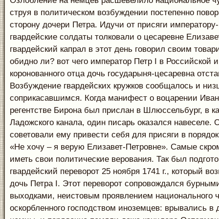
Озлобление на немцев расшевелило национальное чу
струя в политическом возбуждении постепенно повор
сторону дочери Петра. Идучи от присяги императору-
гвардейские солдаты толковали о цесаревне Елизаве
гвардейский капрал в этот день говорил своим товар
обидно ли? вот чего император Петр I в Российской 
коронованного отца дочь государыня-цесаревна отста
Возбуждение гвардейских кружков сообщалось и низ
соприкасавшимся. Когда манифест о воцарении Иван
регентстве Бирона был прислан в Шлюссельбург, в 
Ладожского канала, один писарь оказался навеселе.
советовали ему привести себя для присяги в порядок,
«Не хочу – я верую Елизавет-Петровне». Самые скр
иметь свои политические верования. Так был подгот
гвардейский переворот 25 ноября 1741 г., который во
дочь Петра I. Этот переворот сопровождался бурным
выходками, неистовым проявлением национального ч
оскорбленного господством иноземцев: врывались в 