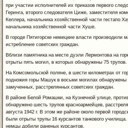
при участии исполнителей их приказов первого следо
Геринга, второго следователя Циже, заместителя ком
Келлера, начальника хозяйственной части гестапо Ха
начальника хозяйственной части Хуше.
В городе Пятигорске немецкие власти производили м
истребление советских граждан.
Вблизи памятника на месте дуэли Лермонтова на го
отрыты пять могил, в которых обнаружены 75 трупов.
На Комсомольской поляне, в шести километрах от гор
подножия горы Машук в восьми могилах обнаружены 
замученных, расстрелянных советских граждан.
В районе Белой Ромашки, на Кузнечной улице, проти
обнаружено шесть трупов красноармейцев, расстрел
августа 1942 г. В этом же районе около первой город
были отрыты трупы 16 курсантов танкового училища.
немцы добили раненых курсантов.