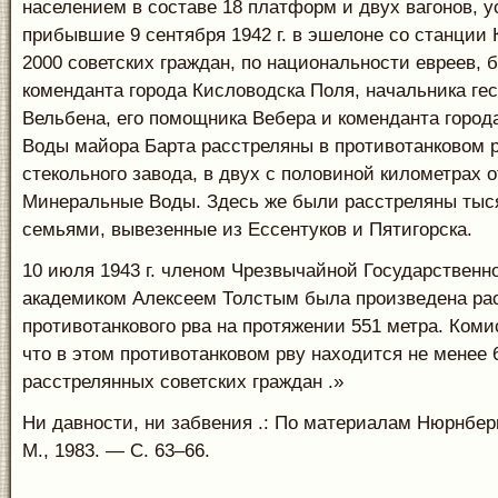
населением в составе 18 платформ и двух вагонов, у
прибывшие 9 сентября 1942 г. в эшелоне со станции 
2000 советских граждан, по национальности евреев, 
коменданта города Кисловодска Поля, начальника ге
Вельбена, его помощника Вебера и коменданта горо
Воды майора Барта расстреляны в противотанковом 
стекольного завода, в двух с половиной километрах о
Минеральные Воды. Здесь же были расстреляны тыся
семьями, вывезенные из Ессентуков и Пятигорска.
10 июля 1943 г. членом Чрезвычайной Государствен
академиком Алексеем Толстым была произведена рас
противотанкового рва на протяжении 551 метра. Коми
что в этом противотанковом рву находится не менее 
расстрелянных советских граждан .»
Ни давности, ни забвения .: По материалам Нюрнбер
М., 1983. — С. 63–66.