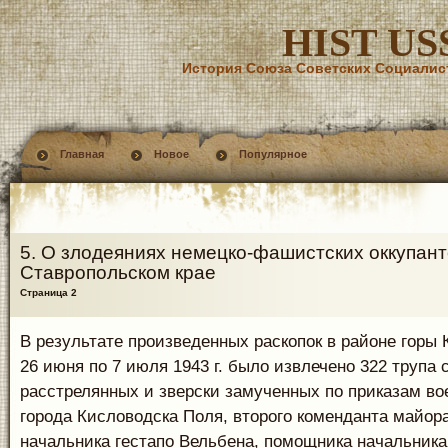
HIST US
История Союза Советских Социалис
Главная
Новое
Популярное
5. О злодеяниях немецко-фашистских оккупант
Ставропольском крае
Страница 2
В результате произведенных раскопок в районе горы 
26 июня по 7 июля 1943 г. было извлечено 322 трупа 
расстрелянных и зверски замученных по приказам во
города Кисловодска Поля, второго коменданта майора
начальника гестапо Вельбена, помощника начальника