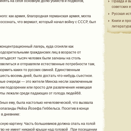
инять на себя основную долю убийств и поджогов,
Правда и в
советских 
Русская ис
ого: как армия, благородная германская армия, могла
Книги и пр
 осознать, что вермахт, который начал войну с СССР, был
литератур
концентрационный лагерь, куда сгоняли как
подозрительными гражданских лиц в возрасте от
пятьдесят тысяч человек были загнаны на столь
евелиться и отправляли естественные потребности там,
 кормить каких-то русских свиней. Единственным
есть-восемь дней, было достать что-нибудь съестное.
нные очереди — это жители Минска несли заключенным
йшем подозрении или просто для развлечения немецкая
рупы лежали среди падающих от голода людей68.
обных ему, была настолько нечеловеческой, что вызвала
ропаганды Рейха Йозефа Геббельса. Посетив в конце
 в дневнике:
ную картину. Часть большевиков должна спать на голой
тво не имеет никакой крыши над головой . При посещении