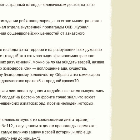
ить странный взгляд о человеческом достоинстве во
вом здании рейхсканцелярии, а на столе министра лежал
нал отдела внутренней пропаганды ОКВ. Журнал
ния общеевропейских ценностей от азиатского
е господство на терроре и на разрушении всех духовных
ет каждый, кто хоть раз видел физиономию красного
ских разъяснений. Можно было бы обидеть зверей, назвав
их живодеров. Они — воплощение ада, существа,
у благородному человечеству. Образы этих комиссаров
едочеловеков против благородной крови»70.
тьи и листовки о сущности жидобольшевизма выпускались
солдат на Восточном фронте точно знал, что воюет
о-еврейских азиатских орд, против нелюдей, которых
человеков вкупе с их кремлевскими диктаторами, —
е № 112, выпущенном отделом пропаганды вермахта. —
самую великую задачу в своей истории, и мир еще
выполнена до конца»71.