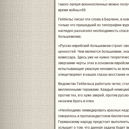
такого лагеря военнопленных можно получ
время войны»69.
Геббельс писал эти слова в Берлине, в но
только что пришедший из типографии жур
наглядно разъяснял необходимость спасе
большевизма:
«Русско-еврейский большевизм строит сво
ценностей. Чем являются большевики, зна
комиссара. Здесь уже не нужно теоретиче
зверскими черты этих в основном еврейск
испытывающие ужасную ненависть ко всем
олицетворяют в наших глазах восстание н
Ведомство Геббельса работало четко; ста
миллионными тиражами. Каждый немецкий 
против тех, кто хуже зверей, против русск
незачем брать в плен.
«Необходимо ликвидировать красных недо
говорилось в пропагандистском бюллетен
Германскому народу предстоит выполнить 
услышит о том, что данная задача будет 