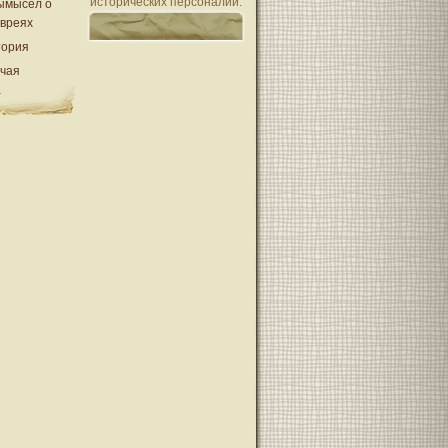
исторических персоналий.
ымысел о
евреях
тория
очая
а