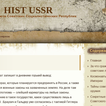
HIST USSR
юза Советских Социалистических Республик
улярное
Содержа
Главная
За что сра
советские 
ат запишет в дневнике горький вывод:
Космонавт
Империи
ерах, которые планируется предпринять в России, а также
Тайны сове
ься военные законы на захваченных землях. На деле там
оружия
спотизма — злейшей карикатуры на любые законы.
Секретные
ию в такое государство, какое существовало лишь в
Советского
 .Браухич и Гальдер уже согласились с тактикой Гитлера