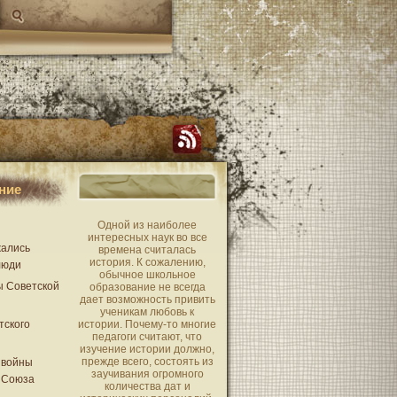
ние
Одной из наиболее
интересных наук во все
жались
времена считалась
история. К сожалению,
люди
обычное школьное
ы Советской
образование не всегда
дает возможность привить
ученикам любовь к
тского
истории. Почему-то многие
педагоги считают, что
изучение истории должно,
прежде всего, состоять из
 войны
заучивания огромного
 Союза
количества дат и