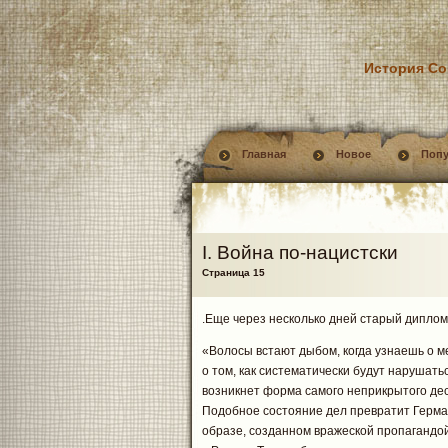
История Со
Главная
Новое
Поп
I. Война по-нацистски
Страница 15
.Еще через несколько дней старый диплом
«Волосы встают дыбом, когда узнаешь о м
о том, как систематически будут нарушат
возникнет форма самого неприкрытого де
Подобное состояние дел превратит Герман
образе, созданном вражеской пропагандой.