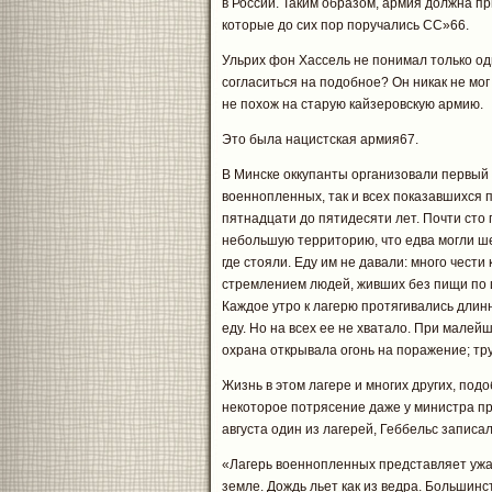
в России. Таким образом, армия должна пр
которые до сих пор поручались СС»66.
Ульрих фон Хассель не понимал только одн
согласиться на подобное? Он никак не мог
не похож на старую кайзеровскую армию.
Это была нацистская армия67.
В Минске оккупанты организовали первый 
военнопленных, так и всех показавшихся 
пятнадцати до пятидесяти лет. Почти сто 
небольшую территорию, что едва могли ш
где стояли. Еду им не давали: много чести
стремлением людей, живших без пищи по ш
Каждое утро к лагерю протягивались дли
еду. Но на всех ее не хватало. При мале
охрана открывала огонь на поражение; т
Жизнь в этом лагере и многих других, под
некоторое потрясение даже у министра п
августа один из лагерей, Геббельс записал
«Лагерь военнопленных представляет ужас
земле. Дождь льет как из ведра. Большинс