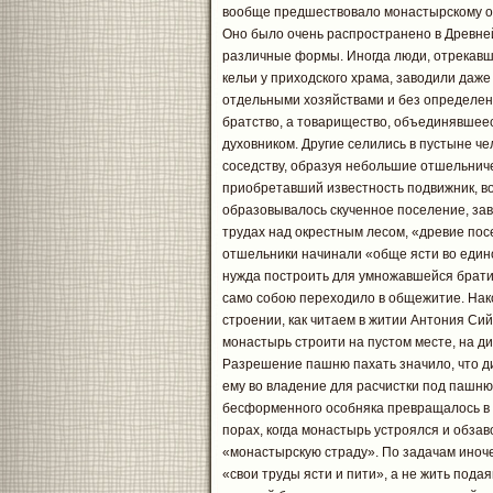
вообще предшествовало монастырскому о
Оно было очень распространено в Древне
различные формы. Иногда люди, отрекавш
кельи у приходского храма, заводили даже
отдельными хозяйствами и без определенн
братство, а товарищество, объединявшее
духовником. Другие селились в пустыне чел
соседству, образуя небольшие отшельниче
приобретавший известность подвижник, во
образовывалось скученное поселение, за
трудах над окрестным лесом, «древие пос
отшельники начинали «обще ясти во един
нужда построить для умножавшейся брати
само собою переходило в общежитие. Нако
строении, как читаем в житии Антония Сий
монастырь строити на пустом месте, на д
Разрешение пашню пахать значило, что д
ему во владение для расчистки под пашн
бесформенного особняка превращалось в 
порах, когда монастырь устроялся и обза
«монастырскую страду». По задачам иноче
«свои труды ясти и пити», а не жить под