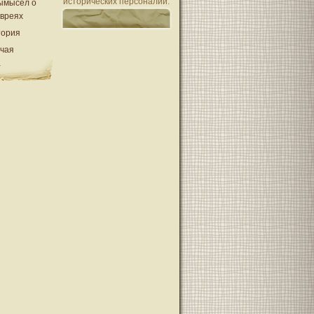
исторических персоналий.
ымысел о
евреях
тория
очая
а