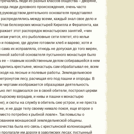
тречались люди из разных классов общества – дворяне,
огда люди духовного происхождения, очень часто
 руководством деятельного основателя представлял
о распределялись между всеми, каждый знал свое дело и
Устав белозерских монастырей Кирилла и Ферапонта, как
бражает этот распорядок монастырских занятий, «чин
нигам учится, кто рыболовные сети плетет, кто кельи
 и поварню, где другие готовили хлеб и варево; хотя и
 сама их исправляла, отнюдь не допуская до того мирян,
венной заботой основателя пустынного монастыря было
а ее – главным хозяйственным делом собиравшейся в нем
адились крестьяне, монастырь сам обрабатывал ее, всем
выходя на лесные и полевые работы. Земледельческое
нетронутом лесу, расчищая его под пашни и огороды. В
ими чертами изображается образцовая деятельность
но лет подвизался он в своей обители, построил церкви
стырскому взградив, и нивы и пашни к монастырю
е), и скоты на службу в обитель сию устрои, и не преста
не, и не даде телу своему нимало покоя, еще второе о
 место потребно к рыбной ловле». Так помыслы о
ованием монашеской земледельческой общины.
ночества была его связь с крестьянской колонизацией.
 пролагали им дороги в заволжских лесах; пустынный