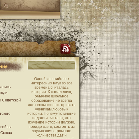
ние
Одной из наиболее
интересных наук во все
жались
времена считалась
история. К сожалению,
люди
обычное школьное
ы Советской
образование не всегда
дает возможность привить
ученикам любовь к
тского
истории. Почему-то многие
педагоги считают, что
изучение истории должно,
прежде всего, состоять из
 войны
заучивания огромного
 Союза
количества дат и