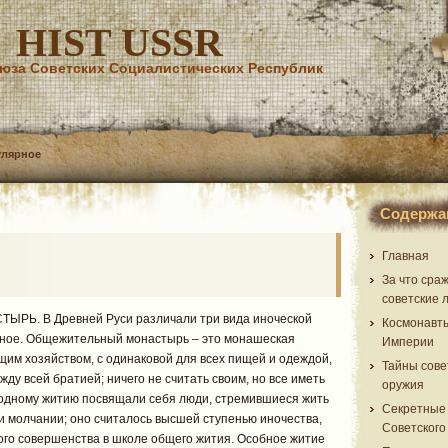
HIST USSR
юза Советских Социалистических Республик
улярное
Содержа
Главная
За что сра
советские 
 В Древней Руси различали три вида иноческой
Космонавт
дное. Общежительный монастырь – это монашеская
Империи
им хозяйством, с одинаковой для всех пищей и одеждой,
Тайны сове
у всей братией; ничего не считать своим, но все иметь
оружия
одному житию посвящали себя люди, стремившиеся жить
Секретные
и молчании; оно считалось высшей ступенью иночества,
Советского
кого совершенства в школе общего жития. Особное житие