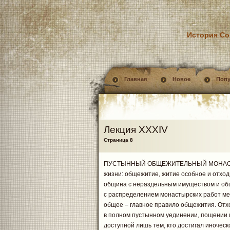
История Со
Главная
Новое
Поп
Лекция XXXIV
Страница 8
ПУСТЫННЫЙ ОБЩЕЖИТЕЛЬНЫЙ МОНАСТЫРЬ.
жизни: общежитие, житие особное и отхо
община с нераздельным имуществом и общ
с распределением монастырских работ межд
общее – главное правило общежития. Отх
в полном пустынном уединении, пощении 
доступной лишь тем, кто достигал иночес