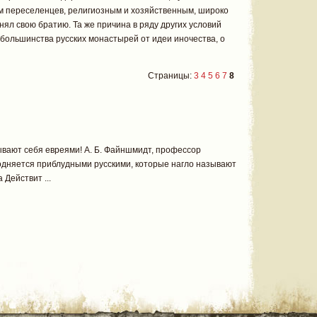
 переселенцев, религиозным и хозяйственным, широко
нял свою братию. Та же причина в ряду других условий
большинства русских монастырей от идеи иночества, о
Страницы:
3
4
5
6
7
8
вают себя евреями! А. Б. Файншмидт, профессор
дняется приблудными русскими, которые нагло называют
Действит ...