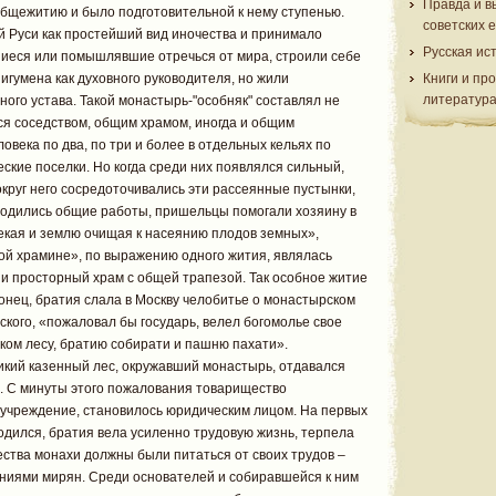
Правда и в
бщежитию и было подготовительной к нему ступенью.
советских 
й Руси как простейший вид иночества и принимало
Русская ис
иеся или помышлявшие отречься от мира, строили себе
 игумена как духовного руководителя, но жили
Книги и пр
литератур
ого устава. Такой монастырь-"особняк" составлял не
ся соседством, общим храмом, иногда и общим
овека по два, по три и более в отдельных кельях по
ские поселки. Но когда среди них появлялся сильный,
круг него сосредоточивались эти рассеянные пустынки,
водились общие работы, пришельцы помогали хозяину в
екая и землю очищая к насеянию плодов земных»,
ой храмине», по выражению одного жития, являлась
и просторный храм с общей трапезой. Так особное житие
нец, братия слала в Москву челобитье о монастырском
ского, «пожаловал бы государь, велел богомолье свое
иком лесу, братию собирати и пашню пахати».
икий казенный лес, окружавший монастырь, отдавался
ю. С минуты этого пожалования товарищество
учреждение, становилось юридическим лицом. На первых
водился, братия вела усиленно трудовую жизнь, терпела
ства монахи должны были питаться от своих трудов –
аяниями мирян. Среди основателей и собиравшейся к ним