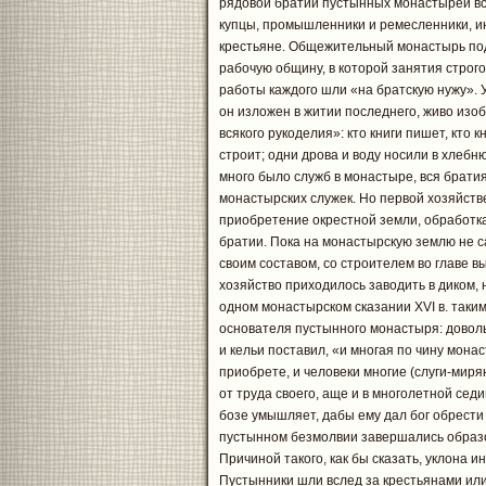
рядовой братии пустынных монастырей вс
купцы, промышленники и ремесленники, ин
крестьяне. Общежительный монастырь под
рабочую общину, в которой занятия строг
работы каждого шли «на братскую нужу». 
он изложен в житии последнего, живо изо
всякого рукоделия»: кто книги пишет, кто к
строит; одни дрова и воду носили в хлебню
много было служб в монастыре, вся братия
монастырских служек. Но первой хозяйст
приобретение окрестной земли, обработк
братии. Пока на монастырскую землю не с
своим составом, со строителем во главе 
хозяйство приходилось заводить в диком, 
одном монастырском сказании XVI в. так
основателя пустынного монастыря: доволь
и кельи поставил, «и многая по чину мона
приобрете, и человеки многие (слуги-мирян
от труда своего, аще и в многолетной седи
бозе умышляет, дабы ему дал бог обрести
пустынном безмолвии завершались образ
Причиной такого, как бы сказать, уклона и
Пустынники шли вслед за крестьянами или