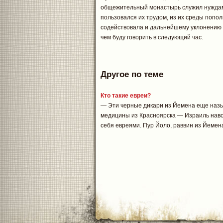
общежительный монастырь служил нуждам
пользовался их трудом, из их среды попол
содействовала и дальнейшему уклонению 
чем буду говорить в следующий час.
Другое по теме
Кто такие евреи?
— Эти черные дикари из Йемена еще назы
медицины из Красноярска — Израиль наво
себя евреями. Пур Йоло, раввин из Йемена 