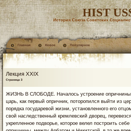
HIST US
История Союза Советских Социалис
Главная
Новое
Популярное
Лекция XXIX
Страница 3
ЖИЗНЬ В СЛОБОДЕ. Началось устроение опричнины.
царь, как первый опричник, поторопился выйти из це
порядка государевой жизни, установленного его отцо
свой наследственный кремлевский дворец, перевезся
укрепленное подворье, которое велел построить себе 
опричнины, между Арбатом и Никитской, в то же вре