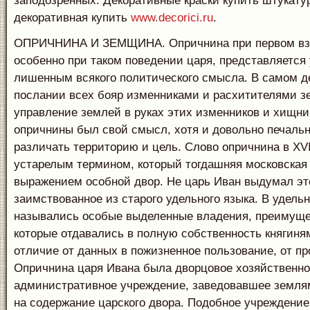
заподозренных.
Декоративные краски купить штукату
декоративная купить
www.decorici.ru
.
ОПРИЧНИНА И ЗЕМЩИНА. Опричнина при первом взг
особенно при таком поведении царя, представляется
лишенным всякого политического смысла. В самом д
послании всех бояр изменниками и расхитителями з
управление землей в руках этих изменников и хищник
опричнины был свой смысл, хотя и довольно печальн
различать территорию и цель. Слово опричнина в XVI
устарелым термином, который тогдашняя московская
выражением особной двор. Не царь Иван выдумал эт
заимствованное из старого удельного языка. В удельн
назывались особые выделенные владения, преимуще
которые отдавались в полную собственность княгиня
отличие от данных в пожизненное пользование, от пр
Опричнина царя Ивана была дворцовое хозяйственно
административное учреждение, заведовавшее земля
на содержание царского двора. Подобное учреждение