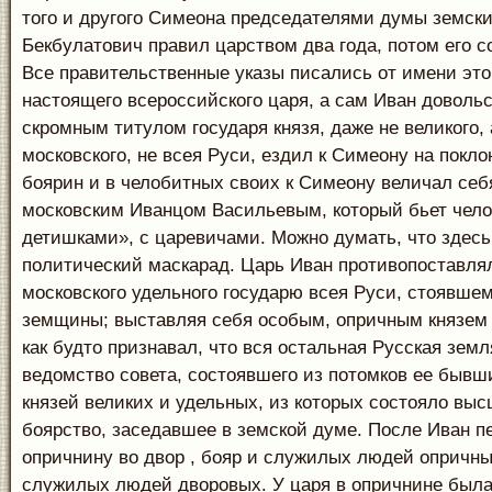
того и другого Симеона председателями думы земск
Бекбулатович правил царством два года, потом его с
Все правительственные указы писались от имени это
настоящего всероссийского царя, а сам Иван доволь
скромным титулом государя князя, даже не великого, 
московского, не всея Руси, ездил к Симеону на покло
боярин и в челобитных своих к Симеону величал себ
московским Иванцом Васильевым, который бьет чел
детишками», с царевичами. Можно думать, что здесь 
политический маскарад. Царь Иван противопоставлял
московского удельного государю всея Руси, стоявшем
земщины; выставляя себя особым, опричным князем
как будто признавал, что вся остальная Русская зем
ведомство совета, состоявшего из потомков ее бывш
князей великих и удельных, из которых состояло вы
боярство, заседавшее в земской думе. После Иван 
опричнину во двор , бояр и служилых людей опричны
служилых людей дворовых. У царя в опричнине была