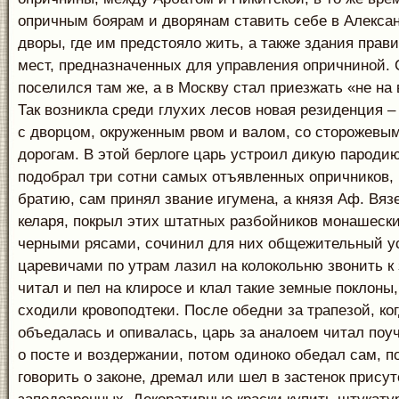
опричным боярам и дворянам ставить себе в Алекса
дворы, где им предстояло жить, а также здания прав
мест, предназначенных для управления опричниной. 
поселился там же, а в Москву стал приезжать «не на
Так возникла среди глухих лесов новая резиденция –
с дворцом, окруженным рвом и валом, со сторожевы
дорогам. В этой берлоге царь устроил дикую пароди
подобрал три сотни самых отъявленных опричников,
братию, сам принял звание игумена, а князя Аф. Вязе
келаря, покрыл этих штатных разбойников монашеск
черными рясами, сочинил для них общежительный ус
царевичами по утрам лазил на колокольню звонить к 
читал и пел на клиросе и клал такие земные поклоны, 
сходили кровоподтеки. После обедни за трапезой, ко
объедалась и опивалась, царь за аналоем читал поу
о посте и воздержании, потом одиноко обедал сам, 
говорить о законе, дремал или шел в застенок присут