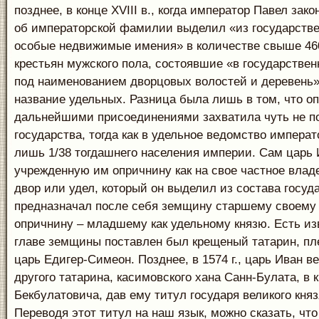
позднее, в конце XVIII в., когда император Павел зако
об императорской фамилии выделил «из государств
особые недвижимые имения» в количестве свыше 46
крестьян мужского пола, состоявшие «в государстве
под наименованием дворцовых волостей и деревень
название удельных. Разница была лишь в том, что о
дальнейшими присоединениями захватила чуть не по
государства, тогда как в удельное ведомство импера
лишь 1/38 тогдашнего населения империи. Сам царь 
учрежденную им опричнину как на свое частное влад
двор или удел, который он выделил из состава госуда
предназначал после себя земщину старшему своему 
опричнину – младшему как удельному князю. Есть изв
главе земщины поставлен был крещеный татарин, пл
царь Едигер-Симеон. Позднее, в 1574 г., царь Иван в
другого татарина, касимовского хана Санн-Булата, в
Бекбулатовича, дав ему титул государя великого княз
Переводя этот титул на наш язык, можно сказать, чт