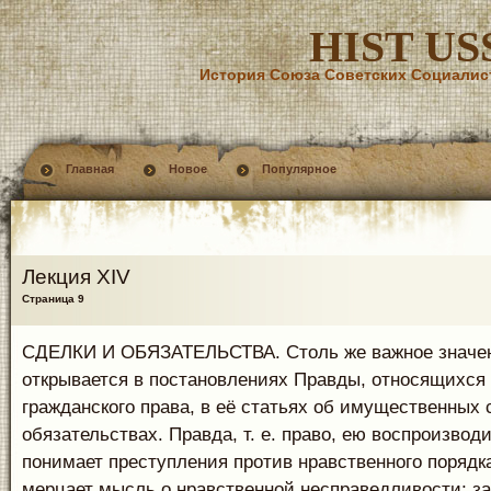
HIST US
История Союза Советских Социалис
Главная
Новое
Популярное
Лекция XIV
Страница 9
СДЕЛКИ И ОБЯЗАТЕЛЬСТВА. Столь же важное значен
открывается в постановлениях Правды, относящихся 
гражданского права, в её статьях об имущественных 
обязательствах. Правда, т. е. право, ею воспроизвод
понимает преступления против нравственного порядка
мерцает мысль о нравственной несправедливости; за