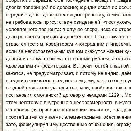
оборота из барыша. Обе последние операции Правда
сделки товарищей по доверию; юридическая их особе
передаче денег доверителем доверенному, комиссион
не требовалось присутствия свидетелей, «послухов»,
условленного процента: в случае спора, иска со стор
дело решается присягой доверенного. При конкурсе 
отдаётся гостям, кредиторам иногородним и иноземны
если за несостоятельным купцом окажутся «княжи ку
деньги из конкурсной массы полным рублём, а остат
«домашними» кредиторами. Встречи гостей с казной 
кажется, не предусматривает, и потому не видно, даё
предпочтение казне пред иноземцами, как это было у
позднейшем законодательстве, или, наоборот, как в 
постановил смоленский договор с немцами 1229 г. М
этом некоторую внутреннюю несоразмерность в Русс
воспроизводя правовое положение личности, она дов
простейшими случаями, элементарными обеспечения
зато, формулируя имущественные отношения, ограж