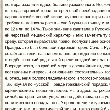
полтора раза или вдвое больше узаконенного. Несколь
в., когда торговый город потерял своё преобладание в
народнохозяйственной жизни, духовные пастыри на
требовать «лёгкого» роста – «по 3 куны на гривну или п
по 12 или по 14 %. Такое значение капитала в Русск
ей чёрствый мещанский характер. Легко заметить ту
среду, которая выработала право, послужившее осно
Правды: это был большой торговый город. Село в Ру
остаётся в тени, на заднем плане: ограждению сельс
отведён короткий ряд статей среди позднейших част
Впереди всего, по крайней мере в древнейших отдела
поставлены интересы и отношения состоятельных горо
е. отношения холоповладельческого и торгово-промы
Так, изучая по Русской Правде гражданский порядок,
юридические отношения людей, мы и здесь встречае
силой, которая так могущественно действовала на у
политического порядка во всё продолжение изучаемо
периода: там, в политической жизни, такою силой бы