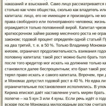
наказаний и взысканий. Само лицо рассматривается 
столько как член общества, сколько как владетель и
капитала: лицо, его не имеющее и производить не мо
права свободного или полноправного человека; жизн
ограждается только половинной вирой. Капитал чрезв
краткосрочном займе размер месячного роста не огр
законом; годовой процент определён одной статьей П
на два третий, т. е. в 50 %. Только Владимир Монома
князем, ограничил продолжительность взимания годов
половину капитала: такой рост можно было брать тол
после того кредитор мог искать на должнике только кап
становился далее беспроцентным; кто брал такой рост
терял право искать и самого капитала. Впрочем, при
и Мономах допустил годовой рост в 40 %. Но едва ли
ограничительные постановления исполнялись. В упо
Кирика епископ даёт наставление учить мирян брать
полегче – на 5 кун 3 или 4 куны. Если речь идёт о го
вскоре после Мономаха милосердным ростом считали