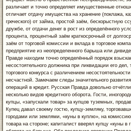
различает и точно определяет имущественные отноше
отличает отдачу имущества на хранение (поклажа, ка
греческого) от займа, простой заём, бескорыстную сс
дружбе, от отдачи денег в рост из определённого усл
процента, процентный заём краткосрочный от долгоср
заём от торговой комиссии и вклада в торговое комп
предприятие из неопределенного барыша или дивиде
Правде находим точно определённый порядок взыскан
несостоятельного должника при ликвидации его дел, т
торгового конкурса с различением несостоятельности
несчастной. Замечаем следы значительного развития
операций в кредит. Русская Правда довольно отчётл
несколько видов кредитного оборота. Гости, иногоро
купцы, «запускали товар» за купцов туземных, продав
Купец давал своему гостю, купцу-земляку, торговав
городами или землями, «куны в куплю», на комиссию
товара на стороне; капиталист вверял купцу «куны в 