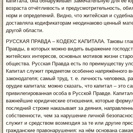
капитала, она обнаруживает замечательную для её ю
возраста отчётливость и предусмотрительность, об
норм и определений. Видно, что житейская и судебна
доставляла кодификаторам неодинаково ценный мате
другой области.
РУССКАЯ ПРАВДА – КОДЕКС КАПИТАЛА. Таковы гла
Правды, в которых можно видеть выражение господс
житейских интересов, основных мотивов жизни старог
общества. Русская Правда есть по преимуществу уло
Капитал служит предметом особенно напряжённого в
законодателя; самый труд, т. е. личность человека, р
орудие капитала: можно сказать, что капитал – это с
привилегированная особа в Русской Правде. Капита
важнейшие юридические отношения, которые формул
последний строже наказывает за деяния, направленн
собственности, чем за нарушение личной безопаснос
служит и средством возмездия за те или другие пре
гражданские правонарушения: на нём основана сама