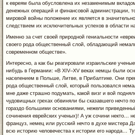
к евреям была обусловлена их незаменимым вкладом
денежных операций и финансовой администрации, то
мировой войны положение их является в значительн
следствием их исключительных успехов в области на
Именно за счет своей природной гениальности «евре
своего рода общественный слой, обладающий немал
современном обществе».
Интересно, а как бы реагировали израильские ученые
нибудь в Германии: «В XIV–XV веках немцы были ос
населением в Польше, Литве, в Прибалтике. Они пре
рода общественный слой, который пользовался нема
мне даже страшно подумать, какой визг и вой поднял
чудовищных грехах обвиняли бы сказавшего нечто по
гораздо большими основаниями, нежели приведенный
сочинения еврейских ученых)! А уж сочини некто… н
француз, немец или русский нечто в духе мистера Д
всю историю человечества к истории его народа… Ту