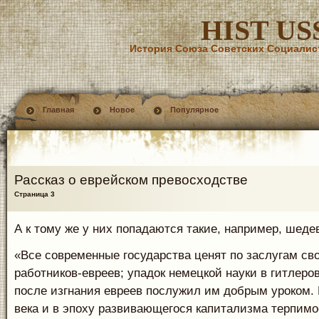
HIST US
История Союза Советских Социалис
Главная
Новое
Популярное
Рассказ о еврейском превосходстве
Страница 3
А к тому же у них попадаются такие, например, шеде
«Все современные государства ценят по заслугам св
работников-евреев; упадок немецкой науки в гитлеро
после изгнания евреев послужил им добрым уроком.
века и в эпоху развивающегося капитализма терпим