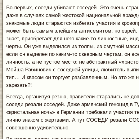
Во-первых, соседи убивают соседей. Это очень стран
даже в случаях самой жестокой национальной вражд
знакомые люди стараются избегать участия в кровоп
может быть самым злейшим антисемитом, но еврей, 
знает, приобретает для него какие-то личностные, и
черты. Он уже выделился из толпы, из смутной масс
если он выделен по каким-то скверным чертам, он вс
личность, а не пустое место; не абстрактный «христо
Мойша Рабинович с соседней улицы, любитель выпи
тип… И квасом он торгует разбавленным. Но это же н
зарезать?!
Всегда, организуя резню, правители старались не до
соседи резали соседей. Даже армянский геноцид в Т
«кристальная ночь» в Германии требовали участия те
лично знаком с жертвами. А тут СОСЕДИ резали СО
совершенно удивительно.