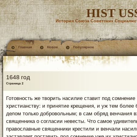
HIST US
История Союза Советских Социалис
Главная
Новое
Популярное
1648 год
Страница 2
Готовность же творить насилие ставит под сомнение 
христианству: и принятие крещения, и уж тем более 
делом только добровольным; в сам обряд венчания в
священника о согласии невесты. Что самое удивите
православные священники крестили и венчали насиль
заставляет поставить под сомнение уже их христианс