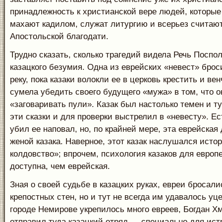
принадлежность к христианской вере людей, которые
махают кадилом, служат литургию и всерьез считаю
Апостольской благодати.
Трудно сказать, сколько трагедий видела Речь Поспо
казацкого безумия. Одна из еврейских «невест» брос
реку, пока казаки волокли ее в церковь крестить и ве
сумела убедить своего будущего «мужа» в том, что о
«заговаривать пули». Казак был настолько темен и ту
эти сказки и для проверки выстрелил в «невесту». Ес
убил ее наповал, но, по крайней мере, эта еврейская
женой казака. Наверное, этот казак наслушался исто
колдовство»; впрочем, психология казаков для евро
доступна, чем еврейская.
Зная о своей судьбе в казацких руках, евреи бросал
крепостных стен, но и тут не всегда им удавалось уце
городе Немирове укрепилось много евреев, Богдан Х
отправил туда казацкий отряд — специально для ист