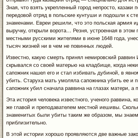
Зная, что взять укрепленный город непросто, казаки 
передовой отряд в польские кунтуши и подошли к ст
знаменами. Евреи решили, что это польская армия ид
выручку, открыли ворота… Резня, устроенная в этом 
местными русскими жителями в июне 1648 года, уне
тысяч жизней ни в чем не повинных людей.
Известно, какую смерть принял немировский раввин 
скрывался со своей матерью на кладбище, когда нек
сапожник нашел его и стал избивать дубиной, в явн
убить. Старуха мать умоляла сапожника убить ее и 
сапожник убил сначала раввина на глазах матери, а 
Эта история человека известного, ученого раввина, к
же главой и преподавателем местной иешивы. Сколь
знаменитых были убиты таким же образом, мы знаем
приблизительно.
В этой истории хорошо проявляются две важные зак