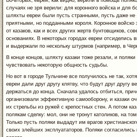
Во-вторых, евреи, как видно, верили в помощь поляко
случаях не зря верили: для коронного войска и для 
шляхты евреи были пусть странными, пусть даже не
приятными, но подданными короля. Коронное войско
от казаков, как и всех других жертв бунтовщиков, со
основаниях. В некоторых городах евреи отсиделись 
и выдержали по нескольку штурмов (например, в Чер
В конце концов, шляхту казаки тоже резали, и поляки
чувствовать некоторую общность судьбы.
Но вот в городе Тульчине все получилось не так, хотя
евреи дали друг другу клятву, что будут друг другу в
держаться до конца. Сначала удалось отбиться, при
организовали эффективную самооборону, и казаки оч
их стрельбы из ружей с крепостных стен. А потом ка
полякам сделку: мол, они не тронут католиков, на том
Только пусть поляки выдадут им врагов христианског
своих злейших эксплуататоров. Поляки согласились 