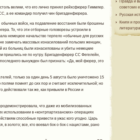
Правда и в
столь велики, что его лично принял рейхсфюрер Гиммлер.
советских 
 СС, а ее командир получил чин бригаденфюрера.
Русская ис
Книги и пр
 обычных войск, на подавление восстания были брошены
литератур
гера. То, что эти отборные головорезы устроили в
чала немецкое начальство терпело «обычные для русских
 не замечать массовых изнасилований польских женщин,
ной из больниц были изнасилованы и убиты немецкие
ам пришлись не по нутру. Бригаденфюрер СС Фегелейн,
 последнего вынужден был признать: «Да, мой фюрер, это
елей, только за один день 5 августа было уничтожено 15
поляки помнят до сих пор и считают исключительной; но
о действовали так же, как привыкли в России и
продемонстрировала, что даже из мобилизованных
их использовании в «контрпартизанских» операциях
йствиям способные привести в ужас кого угодно. Царь
, в золото; все, кто воевал бок о бок с нацистами, рано