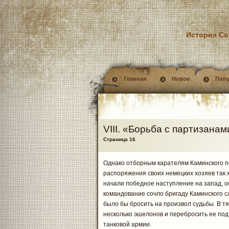
История Со
Главная
Новое
Поп
VIII. «Борьба с партизанам
Страница 16
Однако отборным карателям Каминского 
распоряжения своих немецких хозяев так х
начали победное наступление на запад, о
командование сочло бригаду Каминского 
было бы бросить на произвол судьбы. В 
несколько эшелонов и перебросить ее под
танковой армии.