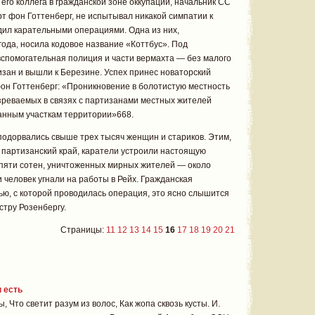
его коллега в гражданской зоне оккупации, начальник СС
т фон Готтенберг, не испытывал никакой симпатии к
дил карательными операциями. Одна из них,
года, носила кодовое название «Коттбус». Под
вспомогательная полиция и части вермахта — без малого
зан и вышли к Березине. Успех принес новаторский
 фон Готтенберг: «Проникновение в болотистую местность
зреваемых в связях с партизанами местных жителей
ванным участкам территории»668.
подорвались свыше трех тысяч женщин и стариков. Этим,
в партизанский край, каратели устроили настоящую
 пяти сотен, уничтоженных мирных жителей — около
 человек угнали на работы в Рейх. Гражданская
ю, с которой проводилась операция, это ясно слышится
стру Розенбергу.
Страницы:
11
12
13
14
15
16
17
18
19
20
21
н есть
, Что светит разум из волос, Как жопа сквозь кусты. И.