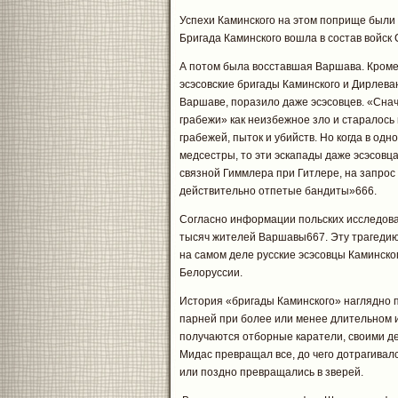
Успехи Каминского на этом поприще были 
Бригада Каминского вошла в состав войск
А потом была восставшая Варшава. Кроме
эсэсовские бригады Каминского и Дирлеван
Варшаве, поразило даже эсэсовцев. «Сна
грабежи» как неизбежное зло и старалось
грабежей, пыток и убийств. Но когда в од
медсестры, то эти эскапады даже эсэсовц
связной Гиммлера при Гитлере, на запрос
действительно отпетые бандиты»666.
Согласно информации польских исследоват
тысяч жителей Варшавы667. Эту трагедию 
на самом деле русские эсэсовцы Каминског
Белоруссии.
История «бригады Каминского» наглядно 
парней при более или менее длительном 
получаются отборные каратели, своими де
Мидас превращал все, до чего дотрагивался
или поздно превращались в зверей.