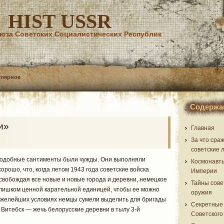
HIST USSR
юза Советских Социалистических Республик
улярное
Содержа
и»
Главная
За что сра
советские 
подобные сантименты были чужды. Они выполняли
Космонавт
орошо, что, когда летом 1943 года советские войска
Империи
свобождая все новые и новые города и деревни, немецкое
Тайны сове
слишком ценной карательной единицей, чтобы ее можно
оружия
тяжелейших условиях немцы сумели выделить для бригады
Секретные
 Витебск — жечь белорусские деревни в тылу 3-й
Советского