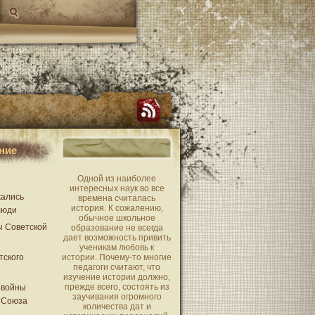
ние
Одной из наиболее
интересных наук во все
жались
времена считалась
история. К сожалению,
люди
обычное школьное
ы Советской
образование не всегда
дает возможность привить
ученикам любовь к
тского
истории. Почему-то многие
педагоги считают, что
изучение истории должно,
прежде всего, состоять из
 войны
заучивания огромного
 Союза
количества дат и