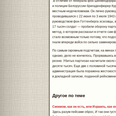
.В отличие от генерала фон Шенкендорфа 
и полиции Белоруссии бригаденфюрер Кур
местным недочеловекам. Он лично руково
проводившаяся с 22 июня по 3 июля 1943 
руководством фон Готтенберга эсэсовцы, 
17 тысяч солдат — пробили оборону парти
метод, о котором рассказал в отчете сам
стало возможным только потому, что подо
гнали впереди войск по сильно заминиро
По самым скромным подсчетам, на минах 
однако, дело не кончилось. Прорвавшись 
резню. Убитых партизан насчитали около
десяти тысяч. Еще две с половиной тысячи
администрация была поражена жестокость
в докладной записке, поданной рейхсмини
Другое по теме
Сионизм, как он есть, или Израиль, как о
Здесь разум пейсами оброс, И так они густы