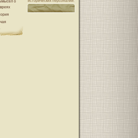
исторических персоналий.
ымысел о
евреях
тория
очая
а