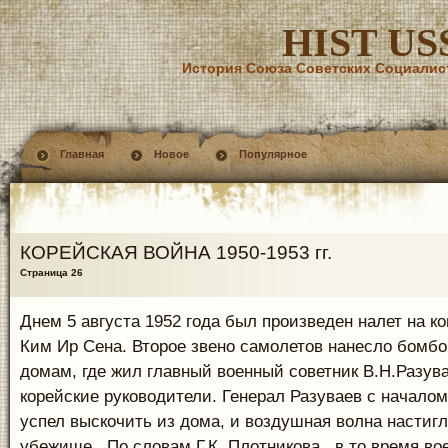
HIST US
История Союза Советских Социалис
Главная
Новое
Популярное
КОРЕЙСКАЯ ВОЙНА 1950-1953 гг.
Страница 26
Днем 5 августа 1952 года был произведен налет на к
Ким Ир Сена. Второе звено самолетов нанесло бомбо
домам, где жил главный военный советник В.Н.Разув
корейские руководители. Генерал Разуваев с начало
успел выскочить из дома, и воздушная волна настигла
убежище . По словам Г.К. Плотникова , в то время во