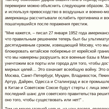
перемирии можно объяснить следующим образом. За
и используя превосходство в воздушных и военно-мо
американцы рассчитывали ослабить противника и во
пошатнувшийся после поражения престиж.
"Мне кажется, – писал 27 января 1952 года американс
что правильным решением теперь был бы ультимату
десятидневным сроком, извещающий Москву, что мы
блокировать китайское побережье от корейской грани
что мы намерены разрушить все военные базы в М
уничтожим все порты или города для того, чтобы до
мирных целей… Это означает всеобщую войну. Это оз
Москва, Санкт-Петербург, Мукден, Владивосток, Пеки
Артур, Дайрен, Одесса и Сталинград и все промышл
в Китае и Советском Союзе будут стерты с лица земл
последний шанс для советского правительства решит
оно того, чтобы существовать или нет!" .
Тем не менее главной целью, на наш взгляд, являло