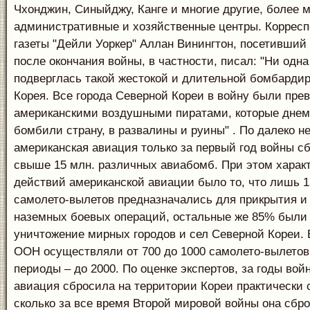
Чхонджин, Синыйджу, Канге и многие другие, более 
административные и хозяйственные центры. Корресп
газеты "Дейли Уоркер" Аллан Винингтон, посетивший
после окончания войны, в частности, писал: "Ни одна
подверглась такой жестокой и длительной бомбардир
Корея. Все города Северной Кореи в войну были пр
американскими воздушными пиратами, которые днем
бомбили страну, в развалины и руины" . По далеко 
американская авиация только за первый год войны с
свыше 15 млн. различных авиабомб. При этом харак
действий американской авиации было то, что лишь 
самолето-вылетов предназначались для прикрытия и
наземных боевых операций, остальные же 85% были
уничтожение мирных городов и сел Северной Кореи.
ООН осуществляли от 700 до 1000 самолето-вылетов,
периоды – до 2000. По оценке экспертов, за годы во
авиация сбросила на территории Кореи практически 
сколько за все время Второй мировой войны она сбр