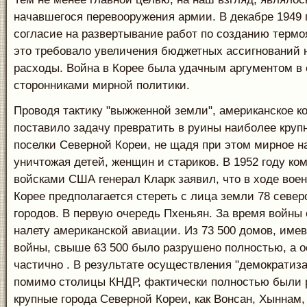
начавшегося перевооружения армии. В декабре 1949 
согласие на развертывание работ по созданию термо
это требовало увеличения бюджетных ассигнований 
расходы. Война в Корее была удачным аргументом в 
сторонниками мирной политики.
Проводя тактику "выжженной земли", американское к
поставило задачу превратить в руины наиболее круп
поселки Северной Кореи, не щадя при этом мирное н
уничтожая детей, женщин и стариков. В 1952 году к
войсками США генерал Кларк заявил, что в ходе вое
Корее предполагается стереть с лица земли 78 север
городов. В первую очередь Пхеньян. За время войны 
налету американской авиации. Из 73 500 домов, име
войны, свыше 63 500 было разрушено полностью, а о
частично . В результате осуществления "демократиз
помимо столицы КНДР, фактически полностью были 
крупные города Северной Кореи, как Вонсан, Хыннам,