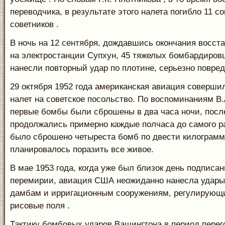
переводчика, в результате этого налета погибло 11 с
советников .
В ночь на 12 сентября, дождавшись окончания восст
на электростанции Супхун, 45 тяжелых бомбардиров
нанесли повторный удар по плотине, серьезно повред
29 октября 1952 года американская авиация соверш
налет на советское посольство. По воспоминаниям В.
первые бомбы были сброшены в два часа ночи, пос
продолжались примерно каждые полчаса до самого ра
было сброшено четыреста бомб по двести килограммо
планировалось поразить все живое.
В мае 1953 года, когда уже был близок день подписа
перемирии, авиация США неожиданно нанесла удары
дамбам и ирригационным сооружениям, регулирующ
рисовые поля .
Тактику бомбовых ударов Вашингтона в период перег