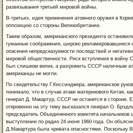
развязывания третьей мировой войны.
В-третьих, идея применения атомного оружия в Коре
оппозицию со стороны Великобритании.
Таким образом, американского президента остановил
гуманные соображения, широко рекламировавшиеся н
опасения непредсказуемости последствий и негатив
мировой общественности. Риск вступления в войну С
был слишком велик, а разгромить СССР наличным а
американцы не могли.
По свидетельству Г.Киссинджера, американское руко
понимало, что в случае атаки материкового Китая, ка
генерал Д. Макартур, СССР не останется в стороне. 
откровенно на эту тему высказался генерал О. Брэд
председатель Объединенного комитета начальников 
выступлении по радио 24 июня 1960 года. Он объясни
Д.Макартура была чревата опасностями. Поскольку В