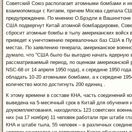
Советский Союз располагает атомными бомбами и им
взаимопомощи с Китаем, причем Москва сделала С
предупреждение. По мнению О.Брэдли в Вашингтоне 
США подвергнут Китай атомной бомбардировке, Сов
сбросит атомные бомбы в тылу американских войск в
приведет к уничтожению перевалочных баз США в Пу
местах. По заявлению генерала, американское военно
думало, что "США было бы выгодно начать ядерную в
рассматриваемый период, по оценкам американской 
NSC-68 от 14 апреля 1950 года), к середине 1950 год
обладать 10-20 атомными бомбами, а к середине 195
количество могло достигнуть 200 единиц .
К этому времени в составе КНА, часть соединений к
выведена на 5-месячный срок в Китай для обучения 
доукомплектования, находилось 123 советских военны
них (на 17 ноября) 11 человек работали при штабе 
КНА и штабе тыла, 55 человек – в различных соедине