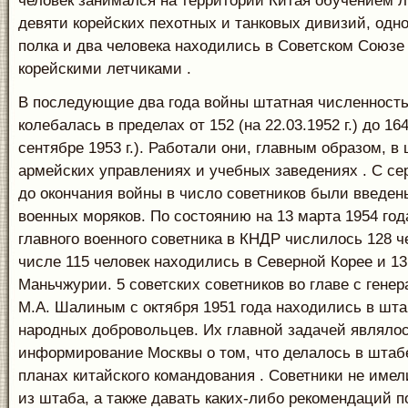
человек занимался на территории Китая обучением л
девяти корейских пехотных и танковых дивизий, одн
полка и два человека находились в Советском Союзе 
корейскими летчиками .
В последующие два года войны штатная численность
колебалась в пределах от 152 (на 22.03.1952 г.) до 164
сентябре 1953 г.). Работали они, главным образом, в
армейских управлениях и учебных заведениях . С се
до окончания войны в число советников были введен
военных моряков. По состоянию на 13 марта 1954 год
главного военного советника в КНДР числилось 128 ч
числе 115 человек находились в Северной Корее и 13
Маньчжурии. 5 советских советников во главе с гене
М.А. Шалиным с октября 1951 года находились в шта
народных добровольцев. Их главной задачей являло
информирование Москвы о том, что делалось в штабе
планах китайского командования . Советники не име
из штаба, а также давать каких-либо рекомендаций 