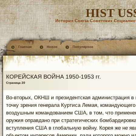
HIST US
История Союза Советских Социалис
Главная
Новое
Популярное
КОРЕЙСКАЯ ВОЙНА 1950-1953 гг.
Страница 20
Во-вторых, ОКНШ и президентская администрация в
точку зрения генерала Куртиса Лемая, командующего
воздушным командованием США, в том, что примене
оружия оправдано при стратегических бомбардировка
вступления США в глобальную войну. Корея же не яв
объектом интересов Америки, ради которого можно ид