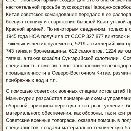
настоятельной просьбе руководства Народно-освобо
Китая советское командование передало в ее распор
боевую технику и снаряжение бывшей Квантунской а
Красной армией. По некоторым сведениям, только в 
1945 года НОА получила от СССР 327 877 винтовок и 
тяжелых и легких пулеметов, 5219 артиллерийских о
743 танка и бронемашины, 612 самолетов, 1224 авто
тягача, а также корабли Сунгарийской флотилии . Со
специалисты помогли в восстановлении железнодоро
промышленности в Северо-Восточном Китае, размин
прибрежных вод и т.п.
С помощью советских военных специалистов штаб Н
Маньчжурии разработал примерные схемы управлени
обороной, принципы перехода в контрнаступление, бо
материального обеспечения, как обороны, так и конт
Советские военные топографы оказали помощь в подг
специалистов, создали материально-техническую ба