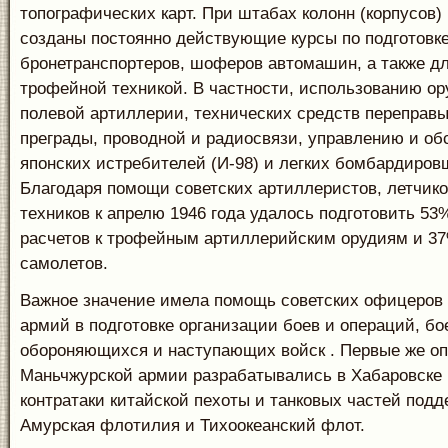
топографических карт. При штабах колонн (корпусов)
созданы постоянно действующие курсы по подготовке
бронетранспортеров, шоферов автомашин, а также д
трофейной техникой. В частности, использованию ор
полевой артиллерии, технических средств переправы
преграды, проводной и радиосвязи, управлению и о
японских истребителей (И-98) и легких бомбардировщ
Благодаря помощи советских артиллеристов, летчико
техников к апрелю 1946 года удалось подготовить 53
расчетов к трофейным артиллерийским орудиям и 3
самолетов.
Важное значение имела помощь советских офицеров
армий в подготовке организации боев и операций, бо
обороняющихся и наступающих войск . Первые же о
Маньчжурской армии разрабатывались в Хабаровске 
контратаки китайской пехоты и танковых частей под
Амурская флотилия и Тихоокеанский флот.