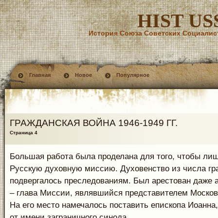
HIST US
История Союза Советских Социалис
Главная
Новое
Популярное
ГРАЖДАНСКАЯ ВОЙНА 1946-1949 ГГ.
Страница 4
Большая работа была проделана для того, чтобы ли
Русскую духовную миссию. Духовенство из числа г
подвергалось преследованиям. Был арестован даже 
– глава Миссии, являвшийся представителем Московс
На его место намечалось поставить епископа Иоанна
от имени заграничного синода.