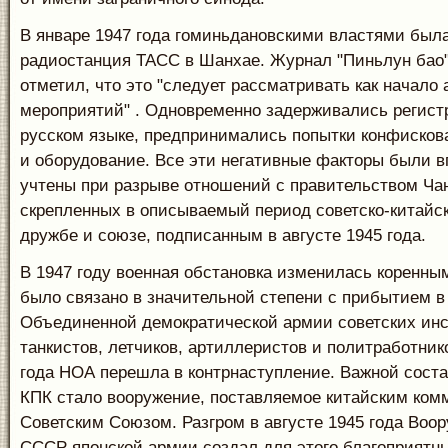
В январе 1947 года гоминьдановскими властями был
радиостанция ТАСС в Шанхае. Журнал "Пиньлун бао"
отметил, что это "следует рассматривать как начало 
мероприятий" . Одновременно задерживались регистр
русском языке, предпринимались попытки конфисков
и оборудование. Все эти негативные факторы были 
учтены при разрыве отношений с правительством Ча
скрепленных в описываемый период советско-китайс
дружбе и союзе, подписанным в августе 1945 года.
В 1947 году военная обстановка изменилась коренны
было связано в значительной степени с прибытием 
Объединенной демократической армии советских инс
танкистов, летчиков, артиллеристов и политработник
года НОА перешла в контрнаступление. Важной сост
КПК стало вооружение, поставляемое китайским ком
Советским Союзом. Разгром в августе 1945 года Во
СССР японской армии создал для этого благоприятн