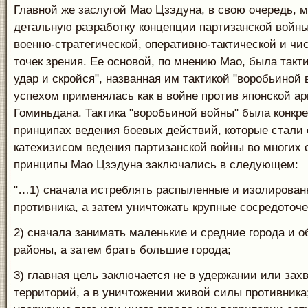
Главной же заслугой Мао Цзэдуна, в свою очередь, 
детальную разработку концепции партизанской войны
военно-стратегической, оперативно-тактической и чи
точек зрения. Ее основой, по мнению Мао, была такти
удар и скройся", названная им тактикой "воробьиной 
успехом применялась как в войне против японской ар
Гоминьдана. Тактика "воробьиной войны" была конкре
принципах ведения боевых действий, которые стали
катехизисом ведения партизанской войны во многих 
принципы Мао Цзэдуна заключались в следующем:
"…1) сначала истреблять распыленные и изолирован
противника, а затем уничтожать крупные сосредоточе
2) сначала занимать маленькие и средние города и 
районы, а затем брать большие города;
3) главная цель заключается не в удержании или захв
территорий, а в уничтожении живой силы противника