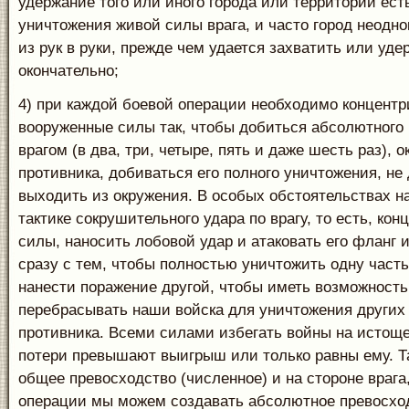
удержание того или иного города или территории ест
уничтожения живой силы врага, и часто город неодно
из рук в руки, прежде чем удается захватить или уде
окончательно;
4) при каждой боевой операции необходимо концентр
вооруженные силы так, чтобы добиться абсолютного
врагом (в два, три, четыре, пять и даже шесть раз), 
противника, добиваться его полного уничтожения, не
выходить из окружения. В особых обстоятельствах на
тактике сокрушительного удара по врагу, то есть, кон
силы, наносить лобовой удар и атаковать его фланг 
сразу с тем, чтобы полностью уничтожить одну часть
нанести поражение другой, чтобы иметь возможность
перебрасывать наши войска для уничтожения других
противника. Всеми силами избегать войны на истоще
потери превышают выигрыш или только равны ему. Т
общее превосходство (численное) и на стороне врага,
операции мы можем создавать абсолютное превосход