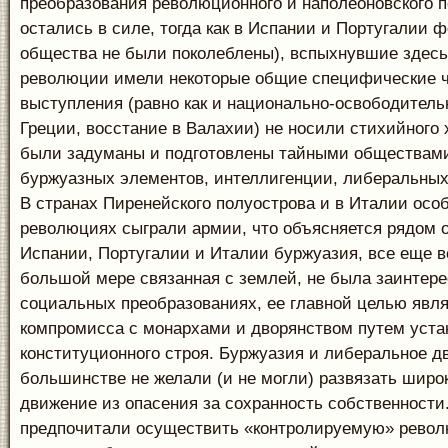
преобразования революционного и наполеоновского 
остались в силе, тогда как в Испании и Португалии 
общества не были поколеблены), вспыхнувшие здес
революции имели некоторые общие специфические ч
выступления (равно как и национально-освободитель
Греции, восстание в Валахии) не носили стихийного 
были задуманы и подготовлены тайными обществам
буржуазных элементов, интеллигенции, либеральных
В странах Пиренейского полуострова и в Италии осо
революциях сыграли армии, что объясняется рядом о
Испании, Португалии и Италии буржуазия, все еще в
большой мере связанная с землей, не была заинтере
социальных преобразованиях, ее главной целью явл
компромисса с монархами и дворянством путем уста
конституционного строя. Буржуазия и либеральное д
большинстве не желали (и не могли) развязать широ
движение из опасения за сохранность собственности
предпочитали осуществить «контролируемую» револ