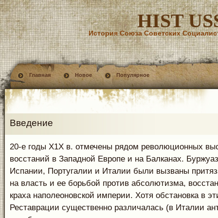
HIST US
История Союза Советских Социалис
Главная
Новое
Популярное
Введение
20-е годы Х1Х в. отмечены рядом революционных вы
восстаний в Западной Европе и на Балканах. Буржуа
Испании, Португалии и Италии были вызваны притя
на власть и ее борьбой против абсолютизма, восста
краха наполеоновской империи. Хотя обстановка в эт
Реставрации существенно различалась (в Италии а