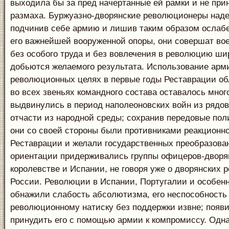
выходила бы за пред начертанные ей рамки и не при
размаха. Буржуазно-дворянские революционеры наде
подчинив себе армию и лишив таким образом осла
его важнейшей вооруженной опоры, они совершат во
без особого труда и без вовлечения в революцию ши
добьются желаемого результата. Использование арм
революционных целях в первые годы Реставрации обл
во всех звеньях командного состава оставалось мног
выдвинулись в период наполеоновских войн из рядо
отчасти из народной среды; сохранив передовые пол
они со своей стороны были противниками реакционн
Реставрации и желали государственных преобразова
ориентации придерживались группы офицеров-дворя
королевстве и Испании, не говоря уже о дворянских 
России. Революции в Испании, Португалии и особен
обнажили слабость абсолютизма, его неспособность
революционному натиску без поддержки извне; появ
принудить его с помощью армии к компромиссу. Одн